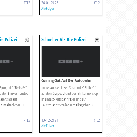
RTL2
24-01-2025
RTL2
Alle Folgen
ie Polizei
Schneller Als Die Polizei
Erlaubt
Coming Out Auf Der Autobahn
Spur, mit \"Bleifuß\"
Immer auf der linken Spur, mit \"Bleifuß\"
d den Blinker nonstop
auf dem Gaspedal und den Blinker nonstop
raser sind auf
im Einsatz - Autobahnraser sind auf
um alltäglichen Bi ...
Deutschlands Straßen zum alltäglichen Bi ...
RTL2
13-12-2024
RTL2
Alle Folgen