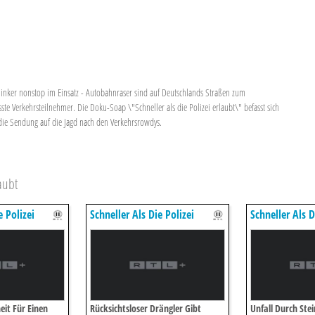
inker nonstop im Einsatz - Autobahnraser sind auf Deutschlands Straßen zum
e Verkehrsteilnehmer. Die Doku-Soap \"Schneller als die Polizei erlaubt\" befasst sich
ie Sendung auf die Jagd nach den Verkehrsrowdys.
aubt
e Polizei
Schneller Als Die Polizei
Schneller Als D
Erlaubt
Erlaubt
it Für Einen
Rücksichtsloser Drängler Gibt
Unfall Durch Ste