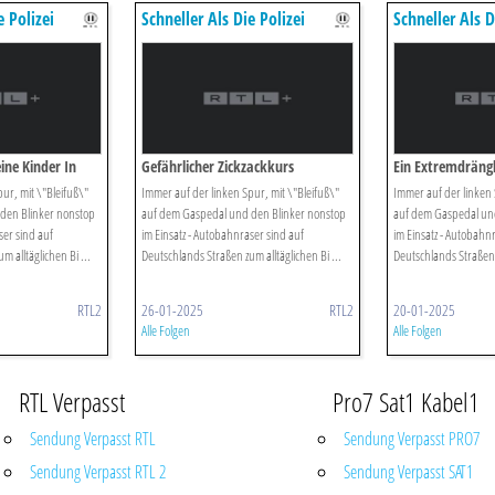
e Polizei
Schneller Als Die Polizei
Schneller Als D
Erlaubt
Erlaubt
eine Kinder In
Gefährlicher Zickzackkurs
Ein Extremdräng
Fußgänger
ur, mit \"Bleifuß\"
Immer auf der linken Spur, mit \"Bleifuß\"
Immer auf der linken 
den Blinker nonstop
auf dem Gaspedal und den Blinker nonstop
auf dem Gaspedal un
ser sind auf
im Einsatz - Autobahnraser sind auf
im Einsatz - Autobahn
 alltäglichen Bi ...
Deutschlands Straßen zum alltäglichen Bi ...
Deutschlands Straßen z
RTL2
26-01-2025
RTL2
20-01-2025
Alle Folgen
Alle Folgen
RTL Verpasst
Pro7 Sat1 Kabel1
Sendung Verpasst RTL
Sendung Verpasst PRO7
Sendung Verpasst RTL 2
Sendung Verpasst SAT1