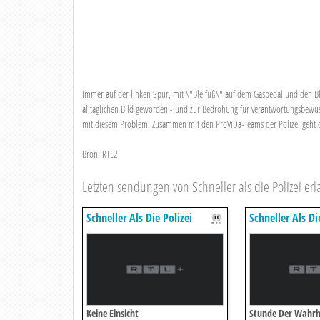
Immer auf der linken Spur, mit \"Bleifuß\" auf dem Gaspedal und den Bl
alltäglichen Bild geworden - und zur Bedrohung für verantwortungsbewusst
mit diesem Problem. Zusammen mit den ProViDa-Teams der Polizei geht d
Bron: RTL2
Letzten sendungen von Schneller als die Polizei erl
Schneller Als Die Polizei
Schneller Als Di
Erlaubt
Erlaubt
Keine Einsicht
Stunde Der Wahrhe