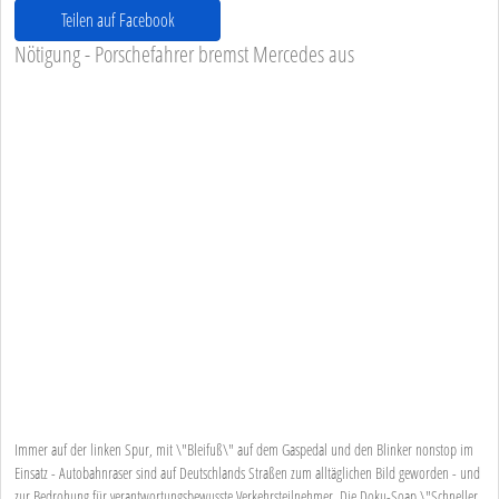
Teilen auf Facebook
Nötigung - Porschefahrer bremst Mercedes aus
Immer auf der linken Spur, mit \"Bleifuß\" auf dem Gaspedal und den Blinker nonstop im
Einsatz - Autobahnraser sind auf Deutschlands Straßen zum alltäglichen Bild geworden - und
zur Bedrohung für verantwortungsbewusste Verkehrsteilnehmer. Die Doku-Soap \"Schneller