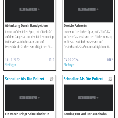
Ablenkung Durch Handyvideos
Dreiste Fahrerin
Immer auf der linken Spur, mit \"Bleifuß\"
Immer auf der linken Spur, mit \"Bleifuß\"
auf dem Gaspedal und den Blinker nonstop
auf dem Gaspedal und den Blinker nonstop
im Einsatz - Autobahnraser sind auf
im Einsatz - Autobahnraser sind auf
Deutschlands Straßen zum alltäglichen Bi ...
Deutschlands Straßen zum alltäglichen Bi ...
11-11-2022
RTL2
03-09-2024
RTL2
Alle Folgen
Alle Folgen
Schneller Als Die Polizei
Schneller Als Die Polizei
Erlaubt
Erlaubt
Ein Vater Bringt Seine Kinder In
Coming Out Auf Der Autobahn