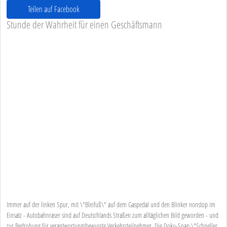
Teilen auf Facebook
Stunde der Wahrheit für einen Geschäftsmann
Immer auf der linken Spur, mit \"Bleifuß\" auf dem Gaspedal und den Blinker nonstop im
Einsatz - Autobahnraser sind auf Deutschlands Straßen zum alltäglichen Bild geworden - und
zur Bedrohung für verantwortungsbewusste Verkehrsteilnehmer. Die Doku-Soap \"Schneller