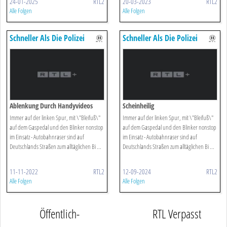
24-01-2025
RTL2
20-03-2023
RTL2
Alle Folgen
Alle Folgen
Schneller Als Die Polizei
Schneller Als Die Polizei
Erlaubt
Erlaubt
Ablenkung Durch Handyvideos
Scheinheilig
Immer auf der linken Spur, mit \"Bleifuß\"
Immer auf der linken Spur, mit \"Bleifuß\"
auf dem Gaspedal und den Blinker nonstop
auf dem Gaspedal und den Blinker nonstop
im Einsatz - Autobahnraser sind auf
im Einsatz - Autobahnraser sind auf
Deutschlands Straßen zum alltäglichen Bi ...
Deutschlands Straßen zum alltäglichen Bi ...
11-11-2022
RTL2
12-09-2024
RTL2
Alle Folgen
Alle Folgen
Öffentlich-
RTL Verpasst