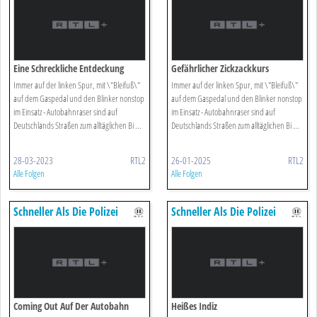
Eine Schreckliche Entdeckung
Gefährlicher Zickzackkurs
Immer auf der linken Spur, mit \"Bleifuß\"
Immer auf der linken Spur, mit \"Bleifuß\"
auf dem Gaspedal und den Blinker nonstop
auf dem Gaspedal und den Blinker nonstop
im Einsatz - Autobahnraser sind auf
im Einsatz - Autobahnraser sind auf
Deutschlands Straßen zum alltäglichen Bi ...
Deutschlands Straßen zum alltäglichen Bi ...
28-03-2023
RTL2
26-01-2025
RTL2
Alle Folgen
Alle Folgen
Schneller Als Die Polizei
Schneller Als Die Polizei
Erlaubt
Erlaubt
Coming Out Auf Der Autobahn
Heißes Indiz