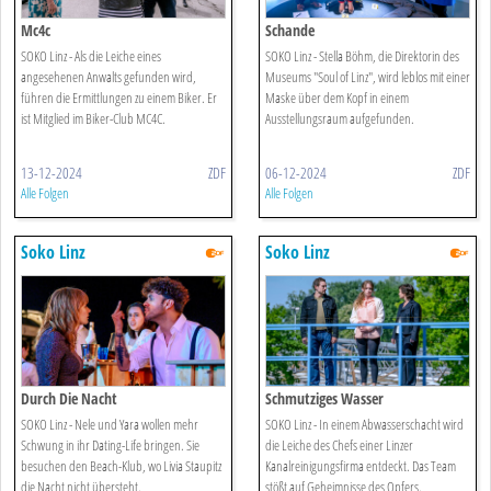
Mc4c
Schande
SOKO Linz - Als die Leiche eines
SOKO Linz - Stella Böhm, die Direktorin des
angesehenen Anwalts gefunden wird,
Museums "Soul of Linz", wird leblos mit einer
führen die Ermittlungen zu einem Biker. Er
Maske über dem Kopf in einem
ist Mitglied im Biker-Club MC4C.
Ausstellungsraum aufgefunden.
13-12-2024
ZDF
06-12-2024
ZDF
Alle Folgen
Alle Folgen
Soko Linz
Soko Linz
Durch Die Nacht
Schmutziges Wasser
SOKO Linz - Nele und Yara wollen mehr
SOKO Linz - In einem Abwasserschacht wird
Schwung in ihr Dating-Life bringen. Sie
die Leiche des Chefs einer Linzer
besuchen den Beach-Klub, wo Livia Staupitz
Kanalreinigungsfirma entdeckt. Das Team
die Nacht nicht übersteht.
stößt auf Geheimnisse des Opfers.