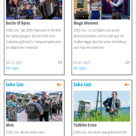
Battle Of Bytes
Magic Moment
SOKO Linz - Das SOKO-Team wird in die Welt
SOKO Linz - In Linz halten sich zurzeit
der Games gezogen. Bei der Feier einer
zahlreiche Artisten und Künstler auf. Ein
Entwicklungsfirma für Computerspiele wird
Straßenmagier lässt bei seiner Vorstellung
ein Mitarbeiter ermordet.
eine Frau verschwinden.
30-12-2022
ZDF
03-01-2025
ZDF
Alle Folgen
Alle Folgen
Soko Linz
Soko Linz
Mc4c
Tödliche Ernte
SOKO Linz - Als die Leiche eines
SOKO Linz - Auf einem Spargelhof wird der