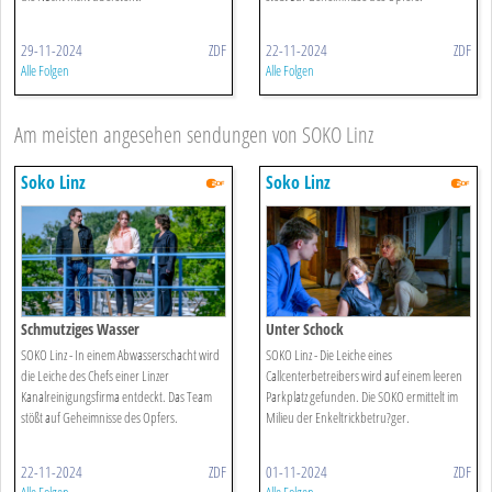
29-11-2024
ZDF
22-11-2024
ZDF
Alle Folgen
Alle Folgen
Am meisten angesehen sendungen von SOKO Linz
Soko Linz
Soko Linz
Schmutziges Wasser
Unter Schock
SOKO Linz - In einem Abwasserschacht wird
SOKO Linz - Die Leiche eines
die Leiche des Chefs einer Linzer
Callcenterbetreibers wird auf einem leeren
Kanalreinigungsfirma entdeckt. Das Team
Parkplatz gefunden. Die SOKO ermittelt im
stößt auf Geheimnisse des Opfers.
Milieu der Enkeltrickbetru?ger.
22-11-2024
ZDF
01-11-2024
ZDF