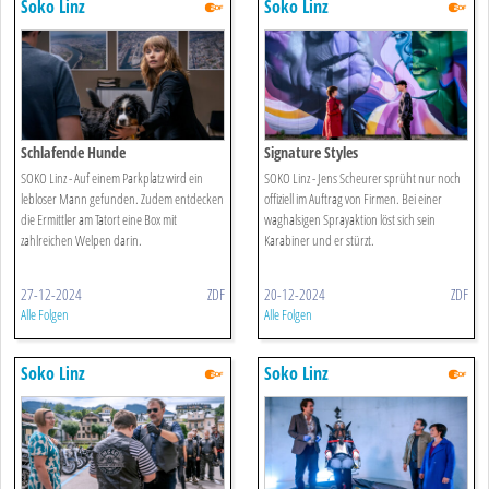
Soko Linz
Soko Linz
Schlafende Hunde
Signature Styles
SOKO Linz - Auf einem Parkplatz wird ein
SOKO Linz - Jens Scheurer sprüht nur noch
lebloser Mann gefunden. Zudem entdecken
offiziell im Auftrag von Firmen. Bei einer
die Ermittler am Tatort eine Box mit
waghalsigen Sprayaktion löst sich sein
zahlreichen Welpen darin.
Karabiner und er stürzt.
27-12-2024
ZDF
20-12-2024
ZDF
Alle Folgen
Alle Folgen
Soko Linz
Soko Linz