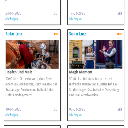
24-01-2025
ZDF
17-01-2025
ZDF
Alle Folgen
Alle Folgen
Soko Linz
Soko Linz
Hopfen Und Malz
Magic Moment
SOKO Linz - Die Leiche von Jochen Reiter,
SOKO Linz - In Linz halten sich zurzeit
einem Brauereibesitzer, treibt im Kessel der
zahlreiche Artisten und Künstler auf. Ein
Brauanlage. Anscheinend hatte sich das
Straßenmagier lässt bei seiner Vorstellung
Opfer Feinde gemacht.
eine Frau verschwinden.
10-01-2025
ZDF
03-01-2025
ZDF
Alle Folgen
Alle Folgen