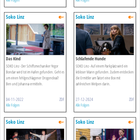
Alle Folgen
Alle Folgen
Soko Linz
Soko Linz
Das Kind
Schlafende Hunde
SOKO Linz - Der Schiffsmechaniker Yegor
SOKO Linz - Auf einem Parkplatz wird ein
Bondar wird tot im Hafen gefunden. Geht es
lebloser Mann gefunden. Zudem entdecken
um einen fehlgeschlagener Drogendeal?
die Ermittler am Tatort eine Box mit
Ben und Johanna ermitteln.
zahlreichen Welpen darin.
04-11-2022
ZDF
27-12-2024
ZDF
Alle Folgen
Alle Folgen
Soko Linz
Soko Linz