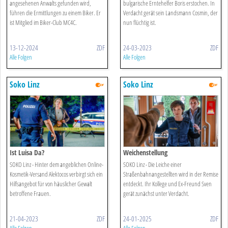
angesehenen Anwalts gefunden wird,
bulgarische Erntehelfer Boris erstochen. In
führen die Ermittlungen zu einem Biker. Er
Verdacht gerät sein Landsmann Cosmin, der
ist Mitglied im Biker-Club MC4C.
nun flüchtig ist.
13-12-2024
ZDF
24-03-2023
ZDF
Alle Folgen
Alle Folgen
Soko Linz
Soko Linz
Ist Luisa Da?
Weichenstellung
SOKO Linz - Hinter dem angeblichen Online-
SOKO Linz - Die Leiche einer
Kosmetik-Versand Alektocos verbirgt sich ein
Straßenbahnangestellten wird in der Remise
Hilfsangebot für von häuslicher Gewalt
entdeckt. Ihr Kollege und Ex-Freund Sven
betroffene Frauen.
gerät zunächst unter Verdacht.
21-04-2023
ZDF
24-01-2025
ZDF