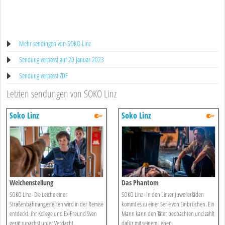
Mehr sendingen von SOKO Linz
Sendung verpasst auf 20 Januar 2023
Sendung verpasst ZDF
Letzten sendungen von SOKO Linz
Soko Linz
Soko Linz
Weichenstellung
Das Phantom
SOKO Linz - Die Leiche einer
SOKO Linz - In den Linzer Juwelierläden
Straßenbahnangestellten wird in der Remise
kommt es zu einer Serie von Einbrüchen. Ein
entdeckt. Ihr Kollege und Ex-Freund Sven
Mann kann den Täter beobachten und zahlt
gerät zunächst unter Verdacht.
dafür mit seinem Leben.