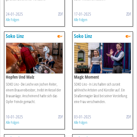
24-01-2025
ZDF
17-01-2025
ZDF
Alle Folgen
Alle Folgen
Soko Linz
Soko Linz
Hopfen Und Malz
Magic Moment
SOKO Linz - Die Leiche von Jochen Reiter,
SOKO Linz - In Linz halten sich zurzeit
einem Brauereibesitzer, treibt im Kessel der
zahlreiche Artisten und Künstler auf. Ein
Brauanlage. Anscheinend hatte sich das
Straßenmagier lässt bei seiner Vorstellung
Opfer Feinde gemacht.
eine Frau verschwinden.
10-01-2025
ZDF
03-01-2025
ZDF
Alle Folgen
Alle Folgen