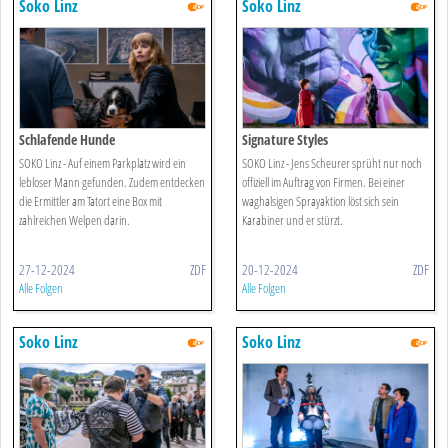
Soko Linz
Soko Linz
Schlafende Hunde
Signature Styles
SOKO Linz - Auf einem Parkplatz wird ein
SOKO Linz - Jens Scheurer sprüht nur noch
lebloser Mann gefunden. Zudem entdecken
offiziell im Auftrag von Firmen. Bei einer
die Ermittler am Tatort eine Box mit
waghalsigen Sprayaktion löst sich sein
zahlreichen Welpen darin.
Karabiner und er stürzt.
27-12-2024
ZDF
20-12-2024
ZDF
Alle Folgen
Alle Folgen
Soko Linz
Soko Linz