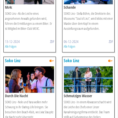
Mc4c
Schande
SOKO Linz - Als die Leiche eines
SOKO Linz - Stella Böhm, die Direktorin des
angesehenen Anwalts gefunden wird,
Museums "Soul of Linz", wird leblos mit einer
führen die Ermittlungen zu einem Biker. Er
Maske über dem Kopf in einem
ist Mitglied im Biker-Club MC4C.
Ausstellungsraum aufgefunden.
13-12-2024
ZDF
06-12-2024
ZDF
Alle Folgen
Alle Folgen
Soko Linz
Soko Linz
Durch Die Nacht
Schmutziges Wasser
SOKO Linz - Nele und Yara wollen mehr
SOKO Linz - In einem Abwasserschacht wird
Schwung in ihr Dating-Life bringen. Sie
die Leiche des Chefs einer Linzer
besuchen den Beach-Klub, wo Livia Staupitz
Kanalreinigungsfirma entdeckt. Das Team
die Nacht nicht übersteht.
stößt auf Geheimnisse des Opfers.