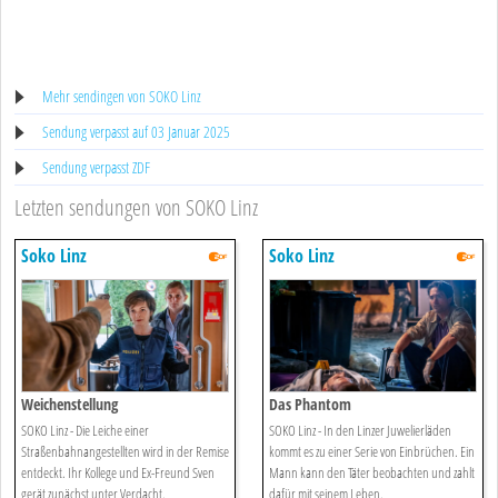
Mehr sendingen von SOKO Linz
Sendung verpasst auf 03 Januar 2025
Sendung verpasst ZDF
Letzten sendungen von SOKO Linz
Soko Linz
Soko Linz
Weichenstellung
Das Phantom
SOKO Linz - Die Leiche einer
SOKO Linz - In den Linzer Juwelierläden
Straßenbahnangestellten wird in der Remise
kommt es zu einer Serie von Einbrüchen. Ein
entdeckt. Ihr Kollege und Ex-Freund Sven
Mann kann den Täter beobachten und zahlt
gerät zunächst unter Verdacht.
dafür mit seinem Leben.