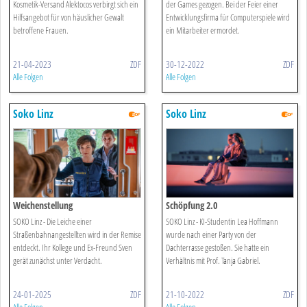
Kosmetik-Versand Alektocos verbirgt sich ein
der Games gezogen. Bei der Feier einer
Hilfsangebot für von häuslicher Gewalt
Entwicklungsfirma für Computerspiele wird
betroffene Frauen.
ein Mitarbeiter ermordet.
21-04-2023
ZDF
30-12-2022
ZDF
Alle Folgen
Alle Folgen
Soko Linz
Soko Linz
Weichenstellung
Schöpfung 2.0
SOKO Linz - Die Leiche einer
SOKO Linz - KI-Studentin Lea Hoffmann
Straßenbahnangestellten wird in der Remise
wurde nach einer Party von der
entdeckt. Ihr Kollege und Ex-Freund Sven
Dachterrasse gestoßen. Sie hatte ein
gerät zunächst unter Verdacht.
Verhältnis mit Prof. Tanja Gabriel.
24-01-2025
ZDF
21-10-2022
ZDF