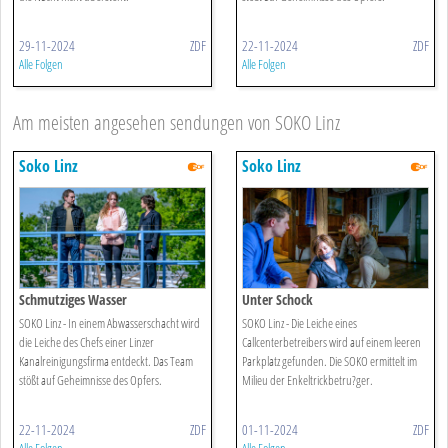
29-11-2024
ZDF
22-11-2024
ZDF
Alle Folgen
Alle Folgen
Am meisten angesehen sendungen von SOKO Linz
Soko Linz
Soko Linz
Schmutziges Wasser
Unter Schock
SOKO Linz - In einem Abwasserschacht wird
SOKO Linz - Die Leiche eines
die Leiche des Chefs einer Linzer
Callcenterbetreibers wird auf einem leeren
Kanalreinigungsfirma entdeckt. Das Team
Parkplatz gefunden. Die SOKO ermittelt im
stößt auf Geheimnisse des Opfers.
Milieu der Enkeltrickbetru?ger.
22-11-2024
ZDF
01-11-2024
ZDF