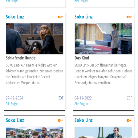
Alle Folgen
Alle Folgen
Soko Linz
Soko Linz
Schlafende Hunde
Das Kind
SOKO Linz - Auf einem Parkplatz wird ein
SOKO Linz - Der Schiffsmechaniker Yegor
lebloser Mann gefunden. Zudem entdecken
Bondar wird tot im Hafen gefunden. Geht es
die Ermittler am Tatort eine Box mit
um einen fehlgeschlagener Drogendeal?
zahlreichen Welpen darin.
Ben und Johanna ermitteln.
27-12-2024
ZDF
04-11-2022
ZDF
Alle Folgen
Alle Folgen
Soko Linz
Soko Linz