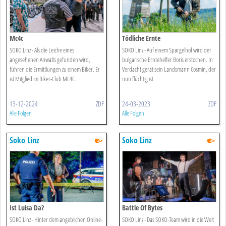
Mc4c
Tödliche Ernte
SOKO Linz - Als die Leiche eines
SOKO Linz - Auf einem Spargelhof wird der
angesehenen Anwalts gefunden wird,
bulgarische Erntehelfer Boris erstochen. In
führen die Ermittlungen zu einem Biker. Er
Verdacht gerät sein Landsmann Cosmin, der
ist Mitglied im Biker-Club MC4C.
nun flüchtig ist.
13-12-2024
ZDF
24-03-2023
ZDF
Alle Folgen
Alle Folgen
Soko Linz
Soko Linz
Ist Luisa Da?
Battle Of Bytes
SOKO Linz - Hinter dem angeblichen Online-
SOKO Linz - Das SOKO-Team wird in die Welt