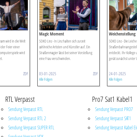
Magic Moment
Weichenstellung
eam wird in die Welt
SOKO Linz - In Linz halten sich zurzeit
SOKO Linz - Die Leiche
der Feier einer
zahlreiche Artisten und Künstler auf. Ein
Straßenbahnangestell
Computerspiele wird
Straßenmagier lässt bei seiner Vorstellung
entdeckt. Ihr Kollege
t.
eine Frau verschwinden.
gerät zunächst unter 
ZDF
03-01-2025
ZDF
24-01-2025
Alle Folgen
Alle Folgen
RTL Verpasst
Pro7 Sat1 Kabel1
Sendung Verpasst RTL
Sendung Verpasst PRO7
Sendung Verpasst RTL 2
Sendung Verpasst SAT1
Sendung Verpasst SUPER RTL
Sendung Verpasst Kabel Ei
Sendung Verpasst VOX