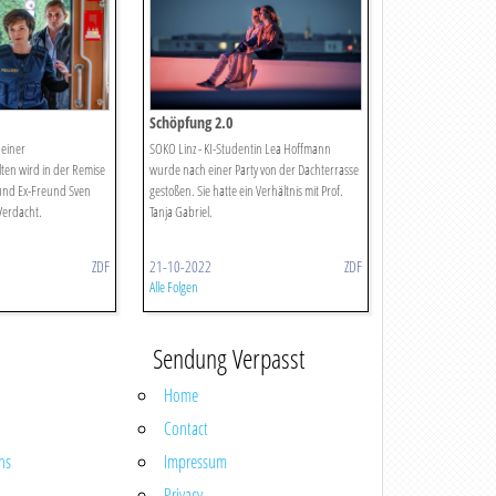
Schöpfung 2.0
 einer
SOKO Linz - KI-Studentin Lea Hoffmann
ten wird in der Remise
wurde nach einer Party von der Dachterrasse
 und Ex-Freund Sven
gestoßen. Sie hatte ein Verhältnis mit Prof.
Verdacht.
Tanja Gabriel.
ZDF
21-10-2022
ZDF
Alle Folgen
Sendung Verpasst
Home
Contact
ns
Impressum
Privacy