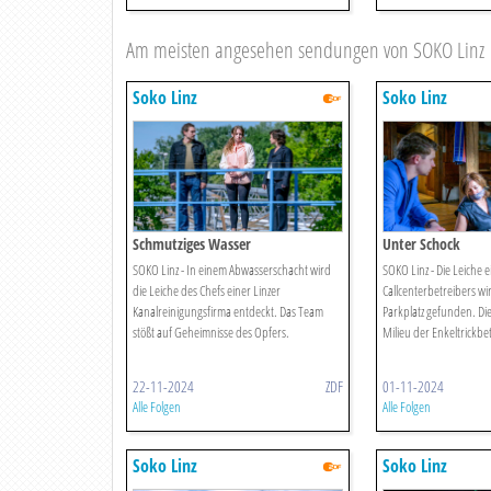
Am meisten angesehen sendungen von SOKO Linz
Soko Linz
Soko Linz
Schmutziges Wasser
Unter Schock
SOKO Linz - In einem Abwasserschacht wird
SOKO Linz - Die Leiche e
die Leiche des Chefs einer Linzer
Callcenterbetreibers wi
Kanalreinigungsfirma entdeckt. Das Team
Parkplatz gefunden. Die
stößt auf Geheimnisse des Opfers.
Milieu der Enkeltrickbe
22-11-2024
ZDF
01-11-2024
Alle Folgen
Alle Folgen
Soko Linz
Soko Linz