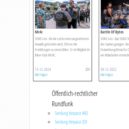
Mc4c
Battle Of Bytes
SOKO Linz - Als die Leiche eines angesehenen
SOKO Linz - Das SOKO-T
Anwalts gefunden wird, führen die
der Games gezogen. Bei 
Ermittlungen zu einem Biker. Er ist Mitglied im
Entwicklungsfirma für 
Biker-Club MC4C.
ein Mitarbeiter ermorde
13-12-2024
ZDF
30-12-2022
Alle Folgen
Alle Folgen
Öffentlich-rechtlicher
Rundfunk
Sendung Verpasst ARD
Sendung Verpasst ZDF