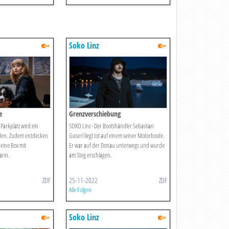
Soko Linz
e
Grenzverschiebung
Parkplatz wird ein
SOKO Linz - Der Bootshändler Sebastian
den. Zudem entdecken
Guserl liegt tot auf einem seiner Motorboote.
 eine Box mit
Er war auf der Donau unterwegs und wurde
arin.
am Steg erschlagen.
ZDF
25-11-2022
ZDF
Alle Folgen
Soko Linz