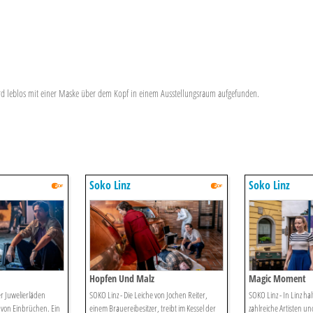
rd leblos mit einer Maske über dem Kopf in einem Ausstellungsraum aufgefunden.
Soko Linz
Soko Linz
Hopfen Und Malz
Magic Moment
er Juwelierläden
SOKO Linz - Die Leiche von Jochen Reiter,
SOKO Linz - In Linz hal
 von Einbrüchen. Ein
einem Brauereibesitzer, treibt im Kessel der
zahlreiche Artisten un