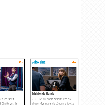
Soko Linz
Schlafende Hunde
ten sich zurzeit
SOKO Linz - Auf einem Parkplatz wird ein
d Künstler auf. Ein
lebloser Mann gefunden. Zudem entdecken