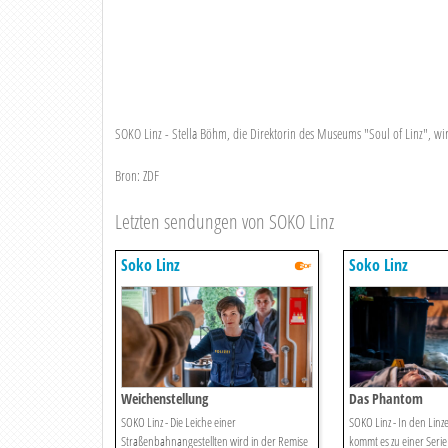
SOKO Linz - Stella Böhm, die Direktorin des Museums "Soul of Linz", wi
Bron: ZDF
Letzten sendungen von SOKO Linz
Soko Linz
Soko Linz
Weichenstellung
Das Phantom
SOKO Linz - Die Leiche einer
SOKO Linz - In den Linz
Straßenbahnangestellten wird in der Remise
kommt es zu einer Serie