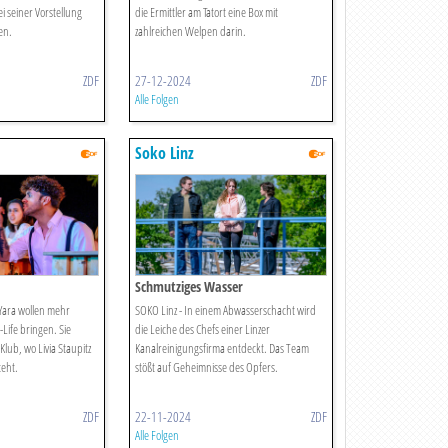
i seiner Vorstellung
die Ermittler am Tatort eine Box mit
en.
zahlreichen Welpen darin.
ZDF
27-12-2024
ZDF
Alle Folgen
Soko Linz
Schmutziges Wasser
Yara wollen mehr
SOKO Linz - In einem Abwasserschacht wird
Life bringen. Sie
die Leiche des Chefs einer Linzer
ub, wo Livia Staupitz
Kanalreinigungsfirma entdeckt. Das Team
teht.
stößt auf Geheimnisse des Opfers.
ZDF
22-11-2024
ZDF
Alle Folgen