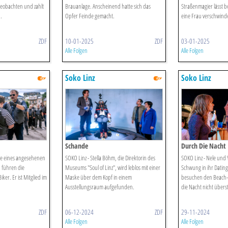
eobachten und zahlt
Brauanlage. Anscheinend hatte sich das
Straßenmagier lässt be
.
Opfer Feinde gemacht.
eine Frau verschwind
ZDF
10-01-2025
ZDF
03-01-2025
Alle Folgen
Alle Folgen
Soko Linz
Soko Linz
Schande
Durch Die Nacht
che eines angesehenen
SOKO Linz - Stella Böhm, die Direktorin des
SOKO Linz - Nele und 
 führen die
Museums "Soul of Linz", wird leblos mit einer
Schwung in ihr Dating-
ker. Er ist Mitglied im
Maske über dem Kopf in einem
besuchen den Beach-Kl
Ausstellungsraum aufgefunden.
die Nacht nicht übers
ZDF
06-12-2024
ZDF
29-11-2024
Alle Folgen
Alle Folgen