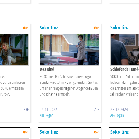
Soko Linz
Soko Linz
Das Kind
Schlafende Hund
ines
SOKO Linz - Der Schiffsmechaniker Yegor
SOKO Linz - Auf einem 
rd auf einem leeren
Bondar wird tot im Hafen gefunden. Geht es
lebloser Mann gefun
 SOKO ermittelt im
um einen fehlgeschlagener Drogendeal? Ben
die Ermittler am Tatort
tru?ger.
und Johanna ermitteln.
zahlreichen Welpen d
ZDF
04-11-2022
ZDF
27-12-2024
Alle Folgen
Alle Folgen
Soko Linz
Soko Linz