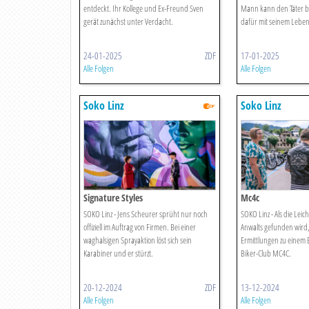
entdeckt. Ihr Kollege und Ex-Freund Sven
Mann kann den Täter b
gerät zunächst unter Verdacht.
dafür mit seinem Leben
24-01-2025
ZDF
17-01-2025
Alle Folgen
Alle Folgen
Soko Linz
Soko Linz
Signature Styles
Mc4c
SOKO Linz - Jens Scheurer sprüht nur noch
SOKO Linz - Als die Lei
offiziell im Auftrag von Firmen. Bei einer
Anwalts gefunden wird,
waghalsigen Sprayaktion löst sich sein
Ermittlungen zu einem Bi
Karabiner und er stürzt.
Biker-Club MC4C.
20-12-2024
ZDF
13-12-2024
Alle Folgen
Alle Folgen