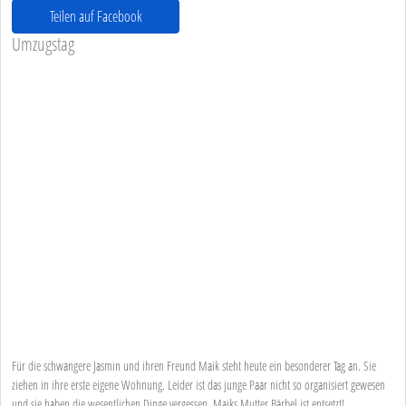
Teilen auf Facebook
Umzugstag
Für die schwangere Jasmin und ihren Freund Maik steht heute ein besonderer Tag an. Sie
ziehen in ihre erste eigene Wohnung. Leider ist das junge Paar nicht so organisiert gewesen
und sie haben die wesentlichen Dinge vergessen. Maiks Mutter Bärbel ist entsetzt!