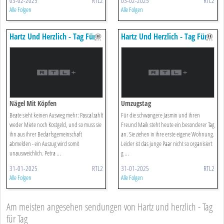
03-02-2025
RTL2
03-02-2025
RTL2
Alle Folgen
Alle Folgen
Hartz Und Herzlich - Tag Für
Hartz Und Herzlich - Tag Für
Tag
Tag
Nägel Mit Köpfen
Umzugstag
Beate sieht keinen Ausweg mehr: Pascal zahlt
Für die schwangere Jasmin und ihren
weder Miete noch Kostgeld, und so muss sie
Freund Maik steht heute ein besonderer Tag
ihn aus ihrer Bedarfsgemeinschaft
an. Sie ziehen in ihre erste eigene Wohnung.
abmelden - ein Auszug wird somit
Leider ist das junge Paar nicht so organisiert
unausweichlich. Petra ...
g ...
31-01-2025
RTL2
31-01-2025
RTL2
Alle Folgen
Alle Folgen
Am meisten angesehen sendungen von Hartz und herzlich - Tag
für Tag