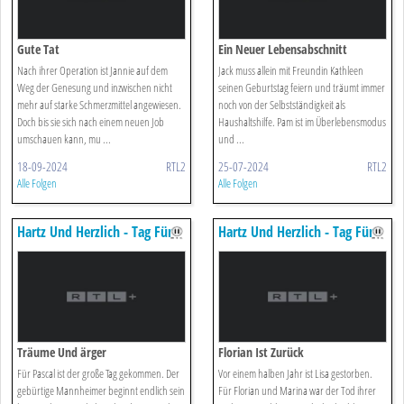
Gute Tat
Ein Neuer Lebensabschnitt
Nach ihrer Operation ist Jannie auf dem
Jack muss allein mit Freundin Kathleen
Weg der Genesung und inzwischen nicht
seinen Geburtstag feiern und träumt immer
mehr auf starke Schmerzmittel angewiesen.
noch von der Selbstständigkeit als
Doch bis sie sich nach einem neuen Job
Haushaltshilfe. Pam ist im Überlebensmodus
umschauen kann, mu ...
und ...
18-09-2024
RTL2
25-07-2024
RTL2
Alle Folgen
Alle Folgen
Hartz Und Herzlich - Tag Für
Hartz Und Herzlich - Tag Für
Tag
Tag
Träume Und ärger
Florian Ist Zurück
Für Pascal ist der große Tag gekommen. Der
Vor einem halben Jahr ist Lisa gestorben.
gebürtige Mannheimer beginnt endlich sein
Für Florian und Marina war der Tod ihrer