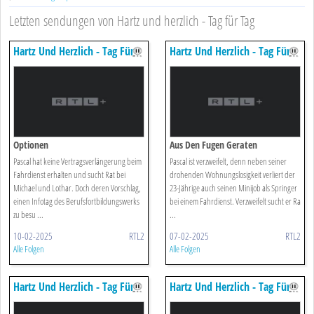
Letzten sendungen von Hartz und herzlich - Tag für Tag
Hartz Und Herzlich - Tag Für
Hartz Und Herzlich - Tag Für
Tag
Tag
Optionen
Aus Den Fugen Geraten
Pascal hat keine Vertragsverlängerung beim
Pascal ist verzweifelt, denn neben seiner
Fahrdienst erhalten und sucht Rat bei
drohenden Wohnungslosigkeit verliert der
Michael und Lothar. Doch deren Vorschlag,
23-Jährige auch seinen Minijob als Springer
einen Infotag des Berufsfortbildungswerks
bei einem Fahrdienst. Verzweifelt sucht er Ra
zu besu ...
...
10-02-2025
RTL2
07-02-2025
RTL2
Alle Folgen
Alle Folgen
Hartz Und Herzlich - Tag Für
Hartz Und Herzlich - Tag Für
Tag
Tag