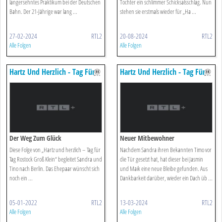
langersehntes Praktikum bei der Deutschen
Tochter ein schlimmer Schicksalsschlag. Nun
Bahn. Der 21-Jährige war lang ...
stehen sie erstmals wieder für „Ha ...
27-02-2024
RTL2
20-08-2024
RTL2
Alle Folgen
Alle Folgen
Hartz Und Herzlich - Tag Für
Hartz Und Herzlich - Tag Für
Tag
Tag
Der Weg Zum Glück
Neuer Mitbewohner
Diese Folge von „Hartz und herzlich – Tag für
Nachdem Sandra ihren Bekannten Timo vor
Tag Rostock Groß Klein“ begleitet Sandra und
die Tür gesetzt hat, hat dieser bei Jasmin
Tino nach Berlin. Das Ehepaar wünscht sich
und Maik eine neue Bleibe gefunden. Aus
noch ein ...
Dankbarkeit darüber, wieder ein Dach üb ...
05-01-2022
RTL2
13-03-2024
RTL2
Alle Folgen
Alle Folgen