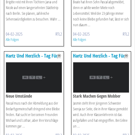
Brigitte reist mit ihren Töchtern Jana und
Beate hat ihren Sohn Pascal abgemeldet,
Nicole auf einen langersehnten Städtetrip
denn er zahlte weder Miete noch
nach Berlin. Sie planen, zahlreiche
Lebensmittel. Weil der 23-Jährige immer
Sehenswürdigkeiten zu besuchen. Währ ...
noch keine Bleibe gefunden hat, lässt er sich
nun z&aum ...
04-02-2025
RTL2
04-02-2025
RTL2
Alle Folgen
Alle Folgen
Hartz Und Herzlich - Tag Für
Hartz Und Herzlich - Tag Für
Tag
Tag
Neue Umstände
Stark Machen Gegen Mobber
Pascal muss nach der Abmeldung aus der
Jasmin steht ihrer jüngeren Schwester
Bedarfsgemeinschaft dringend eine Bleibe
Svenja zur Seite, die in ihrer Klasse gemobbt
finden. Rat sucht er bei seinen Freunden
wird. Auch ihrer Klassenlehrerin ist das
Michael und Lothar, aber ihre Vorschläge
aufgefallen und hat eingegriffen. Bei Celine
kommen gar ...
un ...