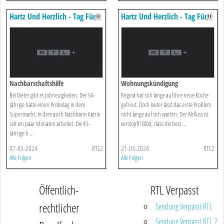
Hartz Und Herzlich - Tag Für
Hartz Und Herzlich - Tag Für
Tag
Tag
Nachbarschaftshilfe
Wohnungskündigung
Bei Dieter gibt es Jobneuigkeiten. Der 54-
Regina hat sich lange auf ihre neue Küche
Jährige hatte einen Probetag in dem
gefreut. Doch leider lässt das erste Problem
Supermarkt, in dem auch Nachbarin Katrin
nicht lange auf sich warten: Der Abfluss ist
seit ein paar Monaten arbeitet. Die 43-
verstopft! Blöd, dass die best ...
Jährige h ...
07-03-2024
RTL2
21-03-2024
RTL2
Alle Folgen
Alle Folgen
Öffentlich-
RTL Verpasst
rechtlicher
Sendung Verpasst RTL
Sendung Verpasst RTL 2