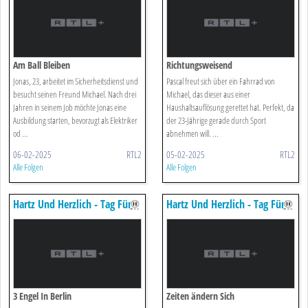
Am Ball Bleiben
Richtungsweisend
Jonas, 23, arbeitet im Sicherheitsdienst und
Pascal freut sich über ein Fahrrad von
besucht seinen Freund Michael. Nach drei
Michael, das dieser aus einer
Jahren in seinem Job möchte Jonas eine
Haushaltsauflösung gerettet hat. Perfekt, da
Ausbildung starten, bevorzugt als Elektriker
der 23-Jährige gerade durch Sport
od ...
abnehmen will. ...
06-02-2025
RTL2
05-02-2025
RTL2
Alle Folgen
Alle Folgen
Hartz Und Herzlich - Tag Für
Hartz Und Herzlich - Tag Für
Tag
Tag
3 Engel In Berlin
Zeiten ändern Sich