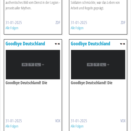
authentisches Bild vom Dienst in der Legion -
Soldaten schmückte, war das Leben von
jenseits aller Mythen.
Arbeit und Regeln geprägt.
31-01-2025
ZDF
31-01-2025
ZDF
Alle Folgen
Alle Folgen
Goodbye Deutschland
Goodbye Deutschland
Goodbye Deutschland! Die
Goodbye Deutschland! Die
Auswanderer Iii, Folge 10
Auswanderer Ii, Folge 46
31-01-2025
VOX
31-01-2025
VOX
Alle Folgen
Alle Folgen