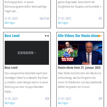
Küchengespräche. In seinem
ganzen Regenwald. Dora erkennt die
Bühnenprogramm stellt er lebenswichtige
Dringlichkeit der Situation und beschließt, e
Fragen wie: ...
...
31-01-2025
Das Erste
31-01-2025
RTL
Alle Folgen
Alle Folgen
Boss Level
Alle Videos Der Heute-show
Boss Level
Heute-show Vom 31. Januar 2025
Eine unangenehme Zeitschleife macht dem
Oliver Welke berichtet über den Tabubruch
ehemaligen Delta-Force-Kämpfer Roy Pulver
im Bundestag, das Durchregieren des
zu schaffen: Jeden Morgen wird er in seiner
neuen US-Präsidenten und das traditionelle
Wohnung von einer Gruppe Attentäter
Wähler-Vergraulen der Grünen.
angeg ...
31-01-2025
VOX
31-01-2025
ZDF
Alle Folgen
Alle Folgen