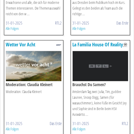
Erwachsene und alle, die sich für moderne
aus Dresden beim Publikum hoch im Kurs.
Themen interessieren. Die Themenauswahl
Gelingt es den beiden als Team auch die
reicht von den w ...
richtige ...
31-01-2025
RTL2
31-01-2025
Das Erste
Alle Folgen
Alle Folgen
Wetter Vor Acht
La Familia House Of Reality
Moderation: Claudia Kleinert
Brauchst Du Samen?
Moderation: Claudia Kleinert
Amsterdam Tag zwei: Julia, Tim, guddee
Launee, Snoop Dogg, Samen (für
wasauchimmer), keine Füße im Gesicht! Jey
und Sophie sind in Berlin beim HSV
Auswärtss ...
31-01-2025
Das Erste
31-01-2025
RTL2
Alle Folgen
Alle Folgen