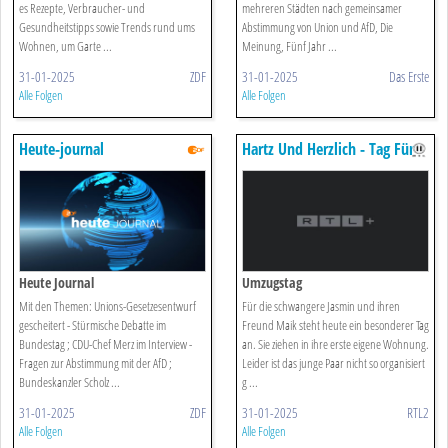
es Rezepte, Verbraucher- und
mehreren Städten nach gemeinsamer
Gesundheitstipps sowie Trends rund ums
Abstimmung von Union und AfD, Die
Wohnen, um Garte ...
Meinung, Fünf Jahr ...
31-01-2025
ZDF
31-01-2025
Das Erste
Alle Folgen
Alle Folgen
Heute-journal
Hartz Und Herzlich - Tag Für
Tag
Heute Journal
Umzugstag
Mit den Themen: Unions-Gesetzesentwurf
Für die schwangere Jasmin und ihren
gescheitert - Stürmische Debatte im
Freund Maik steht heute ein besonderer Tag
Bundestag ; CDU-Chef Merz im Interview -
an. Sie ziehen in ihre erste eigene Wohnung.
Fragen zur Abstimmung mit der AfD ;
Leider ist das junge Paar nicht so organisiert
Bundeskanzler Scholz ...
g ...
31-01-2025
ZDF
31-01-2025
RTL2
Alle Folgen
Alle Folgen