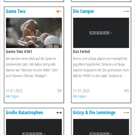
Game Two
Die Camper
Game Two #361
Das Ferkel
Wir werden einen Blick auf die Spiele im
Benno und Lothar planen ein Festmahl mit
kommenden Jahr. Mit dabei sind große
gegrilltem Spanferkel. Stefanie und Tanja
Namen wie "Monster Hunter Wilds" oder
machen begeistert mit. Der gestressten Uschi
auch kleinere Titel wie "Mixtape".
fällt der Pfeffer in den Salat. Stefanie ist ...
31-01-2025
ZDF
31-01-2025
RTL
Alle Folgen
Alle Folgen
Große Katastrophen
Grizzy & Die Lemminge