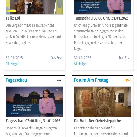
Talk: Loi
Tagesschau 06:00 Uhr, 31.01.2025
Den Vergleich mit Adele muss sie nicht
Union bringt Entwurf für das so genannte
scheuen: Für Loi ist es eine Ehre, mit der
\"Zustrombegrenzungsgesetz\" in den
großen Souldiva in einem Atemzug genannt
Bundestag ein, In einigen Städten hat es
zu werden, sagt sie.
Proteste gegen eine Verschärfung der
Migrati ...
31-01-2025
Das Erste
31-01-2025
Das Erste
Alle Folgen
Alle Folgen
Tagesschau
Forum Am Freitag
Tagesschau 07:00 Uhr, 31.01.2025
Die Welt Der Gebetsteppiche
Union stellt Entwurf zur Begrenzung von
Gebetsteppiche sind wichtig für
Migration vor, Proteste gegen eine
Muslim:innen, denn sie verrichten darauf