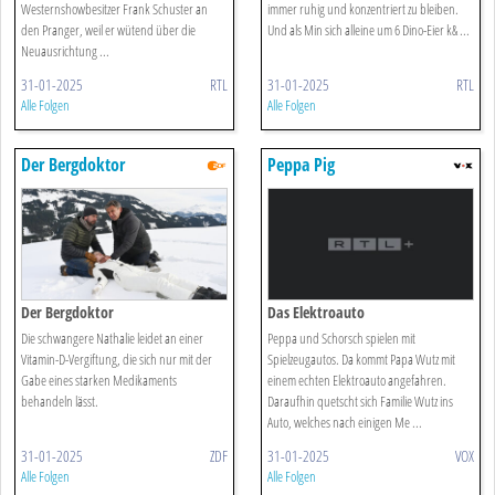
Westernshowbesitzer Frank Schuster an
immer ruhig und konzentriert zu bleiben.
den Pranger, weil er wütend über die
Und als Min sich alleine um 6 Dino-Eier k& ...
Neuausrichtung ...
31-01-2025
RTL
31-01-2025
RTL
Alle Folgen
Alle Folgen
Der Bergdoktor
Peppa Pig
Der Bergdoktor
Das Elektroauto
Die schwangere Nathalie leidet an einer
Peppa und Schorsch spielen mit
Vitamin-D-Vergiftung, die sich nur mit der
Spielzeugautos. Da kommt Papa Wutz mit
Gabe eines starken Medikaments
einem echten Elektroauto angefahren.
behandeln lässt.
Daraufhin quetscht sich Familie Wutz ins
Auto, welches nach einigen Me ...
31-01-2025
ZDF
31-01-2025
VOX
Alle Folgen
Alle Folgen