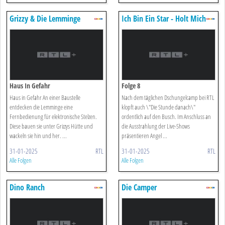
Grizzy & Die Lemminge
Ich Bin Ein Star - Holt Mich
Hier Raus! Die Stunde Danach
Haus In Gefahr
Folge 8
Haus in Gefahr An einer Baustelle
Nach dem täglichen Dschungelcamp bei RTL
entdecken die Lemminge eine
klopft auch \"Die Stunde danach\"
Fernbedienung für elektronische Stelzen.
ordentlich auf den Busch. Im Anschluss an
Diese bauen sie unter Grizzys Hütte und
die Ausstrahlung der Live-Shows
wackeln sie hin und her. ...
präsentieren Angel ...
31-01-2025
RTL
31-01-2025
RTL
Alle Folgen
Alle Folgen
Dino Ranch
Die Camper