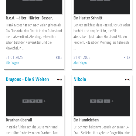
R.e.d. - älter. Härter. Besser.
Ein Harter Schnitt
Frank Moses hat sich nach vielen Jahren als
Der Arzt stellt fest, dass Ritas Blutdruck viel zu
CIA-Elitesoldat den Eintritt in den Ruhestand
hoch ist und empfiehlt ihr, die Pille
mehr als verdient. Allerdings fehlen ihm
abzusetzen. Jetzt haben Horst und Rita ein
schon bald der Nervenkitzel und die
Problem. Rita ist der Meinung, sie habe sich
Abwechslun ...
...
31-01-2025
RTL2
31-01-2025
RTL2
Alle Folgen
Alle Folgen
Dragons - Die 9 Welten
Nikola
Drachen überall
Ein Hundeleben
In Rakke fühlen sich die Leute mehr und
Dr. Schmidt bekommt Besuch von seiner Ex-
mehr überfordert von den Drachen. Tom
Frau. Sie liefert ihre geliebte Dogge Bijoux bei