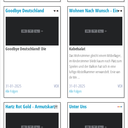
Goodbye Deutschland
Wohnen Nach Wunsch - Ein
Duo Für Vier Wände
Goodbye Deutschland! Die
Kabelsalat
Auswanderer Iv, Folge 17
Das Wohnzimmer gleicht einem Möbellager,
im Kinderzimmer bleibt kaum noch Platz zum
Spielen und der Balkon hat sich in eine
luftige Abstellkammer verwandelt. Enie van
de Me ...
31-01-2025
VOX
31-01-2025
VOX
Alle Folgen
Alle Folgen
Hartz Rot Gold - Armutskarte
Unter Uns
Deutschland