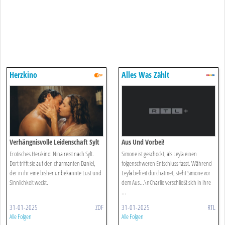
Herzkino
Alles Was Zählt
Verhängnisvolle Leidenschaft Sylt
Aus Und Vorbei!
Erotisches Herzkino: Nina reist nach Sylt.
Simone ist geschockt, als Leyla einen
Dort trifft sie auf den charmanten Daniel,
folgenschweren Entschluss fasst. Während
der in ihr eine bisher unbekannte Lust und
Leyla befreit durchatmet, steht Simone vor
Sinnlichkeit weckt.
dem Aus...\nCharlie verschließt sich in ihre
...
31-01-2025
ZDF
31-01-2025
RTL
Alle Folgen
Alle Folgen