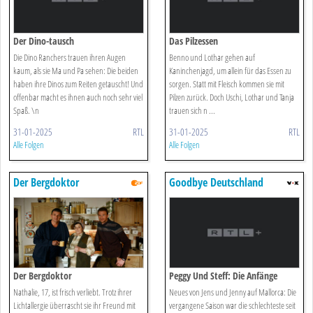
Der Dino-tausch
Das Pilzessen
Die Dino Ranchers trauen ihren Augen
Benno und Lothar gehen auf
kaum, als sie Ma und Pa sehen: Die beiden
Kaninchenjagd, um allein für das Essen zu
haben ihre Dinos zum Reiten getauscht! Und
sorgen. Statt mit Fleisch kommen sie mit
offenbar macht es ihnen auch noch sehr viel
Pilzen zurück. Doch Uschi, Lothar und Tanja
Spaß. \n
trauen sich n ...
31-01-2025
RTL
31-01-2025
RTL
Alle Folgen
Alle Folgen
Der Bergdoktor
Goodbye Deutschland
Der Bergdoktor
Peggy Und Steff: Die Anfänge
Nathalie, 17, ist frisch verliebt. Trotz ihrer
Neues von Jens und Jenny auf Mallorca: Die
Lichtallergie überrascht sie ihr Freund mit
vergangene Saison war die schlechteste seit