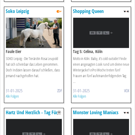
Soko Leipzig
Shopping Queen
Faule Eier
Tag 5: Celina, Köln
SOKO Leipzig - Die Tierärztin Rosa Leupold
Motto in Köln: Baby, it's cold outside! Finde
hat sich scheinbar das Leben genommen.
einen angesagten Look rund um deine neue
Doch Indizien lassen darauf schließen, dass
Winterjacke!\nPro Woche treten fünf
jemand nachgeholfen hat.
Frauen an fünf aufeinanderfolgenden Tag
...
31-01-2025
ZDF
31-01-2025
VOX
Alle Folgen
Alle Folgen
Hartz Und Herzlich - Tag Für
Monster Loving Maniacs
Tag