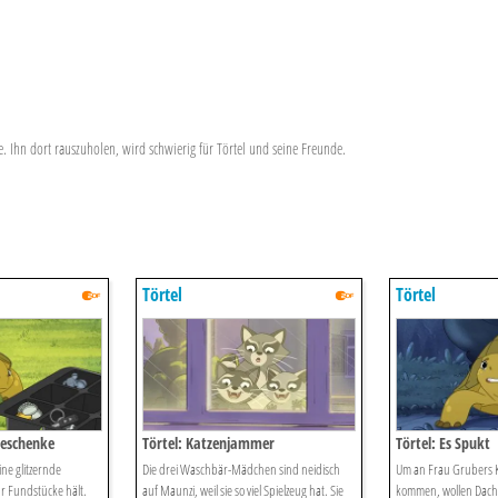
be. Ihn dort rauszuholen, wird schwierig für Törtel und seine Freunde.
Törtel
Törtel
Geschenke
Törtel: Katzenjammer
Törtel: Es Spukt
ine glitzernde
Die drei Waschbär-Mädchen sind neidisch
Um an Frau Grubers 
ür Fundstücke hält.
auf Maunzi, weil sie so viel Spielzeug hat. Sie
kommen, wollen Dachs