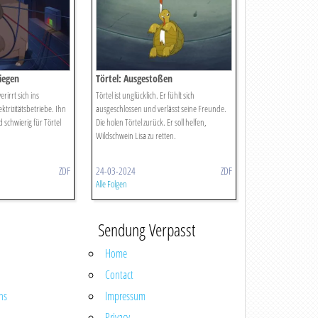
iegen
Törtel: Ausgestoßen
rirrt sich ins
Törtel ist unglücklich. Er fühlt sich
ktrizitätsbetriebe. Ihn
ausgeschlossen und verlässt seine Freunde.
 schwierig für Törtel
Die holen Törtel zurück. Er soll helfen,
Wildschwein Lisa zu retten.
ZDF
24-03-2024
ZDF
Alle Folgen
Sendung Verpasst
Home
Contact
ns
Impressum
Privacy