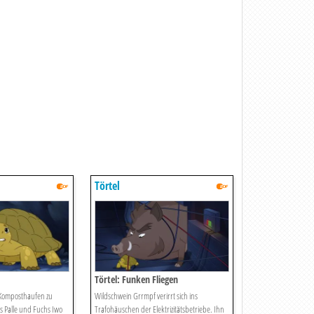
Törtel
Törtel: Funken Fliegen
Komposthaufen zu
Wildschwein Grrmpf verirrt sich ins
 Palle und Fuchs Iwo
Trafohäuschen der Elektrizitätsbetriebe. Ihn