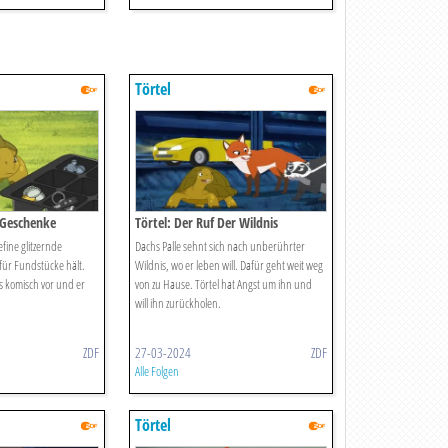
Törtel
 Geschenke
Törtel: Der Ruf Der Wildnis
efine glitzernde
Dachs Palle sehnt sich nach unberührter
 für Fundstücke hält.
Wildnis, wo er leben will. Dafür geht weit weg
s komisch vor und er
von zu Hause. Törtel hat Angst um ihn und
will ihn zurückholen.
ZDF
27-03-2024
ZDF
Alle Folgen
Törtel