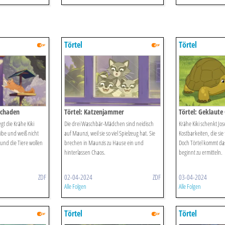
Törtel
Törtel
schaden
Törtel: Katzenjammer
Törtel: Geklaute
gt die Krähe Kiki
Die drei Waschbär-Mädchen sind neidisch
Krähe Kiki schenkt Jos
ibe und weiß nicht
auf Maunzi, weil sie so viel Spielzeug hat. Sie
Kostbarkeiten, die sie
l und die Tiere wollen
brechen in Maunzis zu Hause ein und
Doch Törtel kommt da
hinterlassen Chaos.
beginnt zu ermitteln.
ZDF
02-04-2024
ZDF
03-04-2024
Alle Folgen
Alle Folgen
Törtel
Törtel