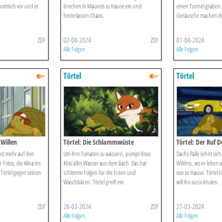
komisch vor und er
brechen in Maunzis zu Hause ein und
einen Tunnel graben.
hinterlassen Chaos.
Geräusche machen de
ZDF
02-04-2024
ZDF
01-04-2024
Alle Folgen
Alle Folgen
Törtel
Törtel
 Willen
Törtel: Die Schlammwüste
Törtel: Der Ruf D
Lust mehr auf den
Um ihre Tomaten zu wässern, pumpt Rose
Dachs Palle sehnt sic
Fotos, die Alina ins
Klotz alles Wasser aus dem Bach. Das hat
Wildnis, wo er leben w
 Törtel gegen seinen
schlimme Folgen für die Enten und
von zu Hause. Törtel 
Waschbären. Törtel greift ein.
will ihn zurückholen.
ZDF
28-03-2024
ZDF
27-03-2024
Alle Folgen
Alle Folgen