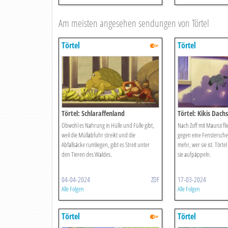
Am meisten angesehen sendungen von Törtel
Törtel
Törtel
Törtel: Schlaraffenland
Törtel: Kikis Dach
Obwohl es Nahrung in Hülle und Fülle gibt,
Nach Zoff mit Maunzi flie
weil die Müllabfuhr streikt und die
gegen eine Fenstersche
Abfallsäcke rumliegen, gibt es Streit unter
mehr, wer sie ist. Törte
den Tieren des Waldes.
sie aufpäppeln.
04-04-2024
ZDF
17-03-2024
Alle Folgen
Alle Folgen
Törtel
Törtel