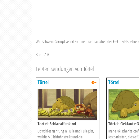
Wildschwein Grrmpf verirrt sich ins Trafohäuschen der Elektrizitätsbetrie
Bron: ZDF
Letzten sendungen von Törtel
Törtel
Törtel
Törtel: Schlaraffenland
Törtel: Geklaute 
Obwohl es Nahrung in Hülle und Fülle gibt,
Krähe Kiki schenkt Josef
weil die Müllabfuhr streikt und die
Kostbarkeiten, die sie f