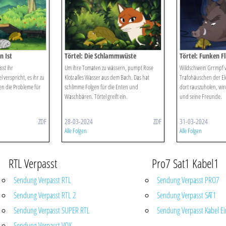
n Ist
Törtel: Die Schlammwüste
Törtel: Funken Fl
st ihr
Um ihre Tomaten zu wässern, pumpt Rose
Wildschwein Grrmpf ve
l verspricht, es ihr zu
Klotz alles Wasser aus dem Bach. Das hat
Trafohäuschen der Ele
en die Probleme für
schlimme Folgen für die Enten und
dort rauszuholen, wird
Waschbären. Törtel greift ein.
und seine Freunde.
ZDF
28-03-2024
ZDF
31-03-2024
Alle Folgen
Alle Folgen
RTL Verpasst
Pro7 Sat1 Kabel1
Sendung Verpasst RTL
Sendung Verpasst PRO7
Sendung Verpasst RTL 2
Sendung Verpasst SAT1
Sendung Verpasst SUPER RTL
Sendung Verpasst Kabel Ei
Sendung Verpasst VOX