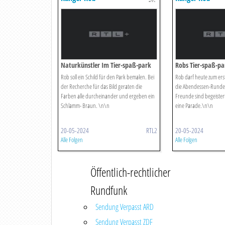
Naturkünstler Im Tier-spaß-park
Robs Tier-spaß-pa
Rob soll ein Schild für den Park bemalen. Bei
Rob darf heute zum ers
der Recherche für das Bild geraten die
die Abendessen-Runde 
Farben alle durcheinander und ergeben ein
Freunde sind begeister
Schlamm- Braun. \n\n
eine Parade.\n\n
20-05-2024
RTL2
20-05-2024
Alle Folgen
Alle Folgen
Öffentlich-rechtlicher
Rundfunk
Sendung Verpasst ARD
Sendung Verpasst ZDF