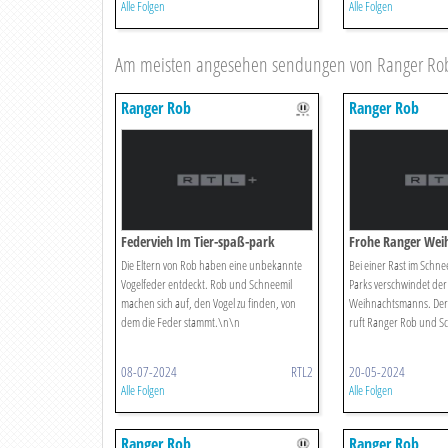
Alle Folgen
Alle Folgen
Am meisten angesehen sendungen von Ranger Ro
Ranger Rob
Ranger Rob
Federvieh Im Tier-spaß-park
Frohe Ranger Wei
Die Eltern von Rob haben eine unbekannte
Bei einer Rast im Schne
Vogelfeder entdeckt. Rob und Schneemil
Parks verschwindet der 
machen sich auf, den Vogel zu finden, von
Weihnachtsmanns. De
dem die Feder stammt.\n\n
ruft Ranger Rob und Sc
08-07-2024
RTL2
20-05-2024
Alle Folgen
Alle Folgen
Ranger Rob
Ranger Rob