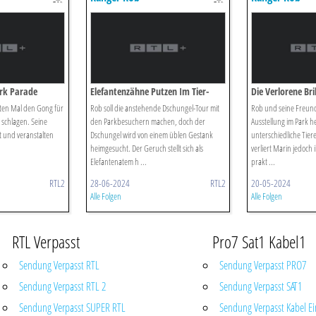
rk Parade
Elefantenzähne Putzen Im Tier-
Die Verlorene Bri
spaß-park!
park
ten Mal den Gong für
Rob soll die anstehende Dschungel-Tour mit
Rob und seine Freunde
schlagen. Seine
den Parkbesuchern machen, doch der
Ausstellung im Park h
t und veranstalten
Dschungel wird von einem üblen Gestank
unterschiedliche Tie
heimgesucht. Der Geruch stellt sich als
verliert Marin jedoch 
Elefantenatem h ...
prakt ...
RTL2
28-06-2024
RTL2
20-05-2024
Alle Folgen
Alle Folgen
RTL Verpasst
Pro7 Sat1 Kabel1
Sendung Verpasst RTL
Sendung Verpasst PRO7
Sendung Verpasst RTL 2
Sendung Verpasst SAT1
Sendung Verpasst SUPER RTL
Sendung Verpasst Kabel Ei