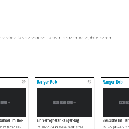
ine Kolonie Blattschneiderameisen. Da diese nicht sprechen können, drehen sie einen
Ranger Rob
Ranger Rob
bänder Im Tier-
Ein Verregneter Ranger-tag
Eiersuche Im Tie
en im ganzen Tier-
Im Tier-Spaß-Park soll heute das große
Im Tier-Spaß-Park ist