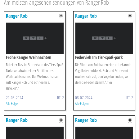
Am meisten angesehen sendungen von Ranger Rob
Ranger Rob
Ranger Rob
Frohe Ranger Weihnachten
Federvieh Im Tier-spaß-park
Bei einer Rast im Schneeland des Tiers-Spaß-
Die Eltern von Rob haben eine unbekannte
Parks verschwindet der Schlitten des
Vogelfeder entdeckt. Rob und Schneemil
Weihnachtsmanns. Der Weihnachtsmann
machen sich auf, den Vogel zu finden, von
ruft Ranger Rob und Schneemil zu
dem die Feder stammt.\n\n
Hilfe.\n\n
20-05-2024
RTL2
08-07-2024
RTL2
Alle Folgen
Alle Folgen
Ranger Rob
Ranger Rob