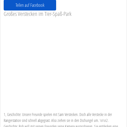
Teilen auf Facebook
Großes Verstecken im Tier-Spaß-Park
1, Geschichte: Unsere Freunde spielen mit Sam Verstecken. Doch alle Verstecke in der
Rangerstation sind schnell abgegrast. Also ziehen sie in den Dschungel um. \n\n2.
Geschichte: Rob will mit seinen Freunden seine Kamera ausprobieren. Sie entdecken eine