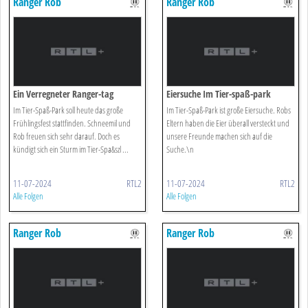
Ranger Rob
Ranger Rob
Ein Verregneter Ranger-tag
Eiersuche Im Tier-spaß-park
Im Tier-Spaß-Park soll heute das große
Im Tier-Spaß-Park ist große Eiersuche. Robs
Frühlingsfest stattfinden. Schneemil und
Eltern haben die Eier überall versteckt und
Rob freuen sich sehr darauf. Doch es
unsere Freunde machen sich auf die
kündigt sich ein Sturm im Tier-Spa&szl ...
Suche.\n
11-07-2024
RTL2
11-07-2024
RTL2
Alle Folgen
Alle Folgen
Ranger Rob
Ranger Rob