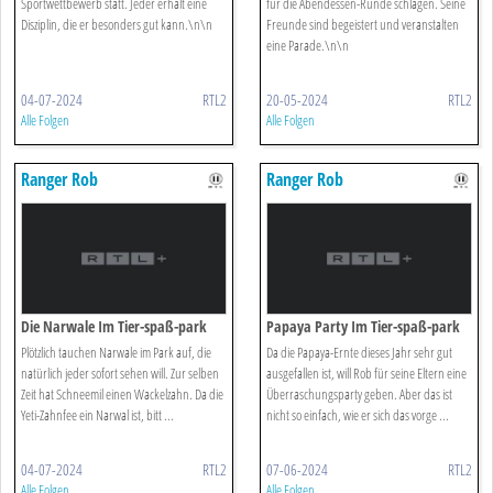
Sportwettbewerb statt. Jeder erhält eine
für die Abendessen-Runde schlagen. Seine
Disziplin, die er besonders gut kann.\n\n
Freunde sind begeistert und veranstalten
eine Parade.\n\n
04-07-2024
RTL2
20-05-2024
RTL2
Alle Folgen
Alle Folgen
Ranger Rob
Ranger Rob
Die Narwale Im Tier-spaß-park
Papaya Party Im Tier-spaß-park
Plötzlich tauchen Narwale im Park auf, die
Da die Papaya-Ernte dieses Jahr sehr gut
natürlich jeder sofort sehen will. Zur selben
ausgefallen ist, will Rob für seine Eltern eine
Zeit hat Schneemil einen Wackelzahn. Da die
Überraschungsparty geben. Aber das ist
Yeti-Zahnfee ein Narwal ist, bitt ...
nicht so einfach, wie er sich das vorge ...
04-07-2024
RTL2
07-06-2024
RTL2
Alle Folgen
Alle Folgen