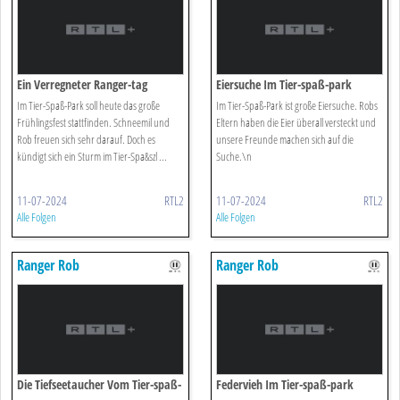
Ein Verregneter Ranger-tag
Eiersuche Im Tier-spaß-park
Im Tier-Spaß-Park soll heute das große
Im Tier-Spaß-Park ist große Eiersuche. Robs
Frühlingsfest stattfinden. Schneemil und
Eltern haben die Eier überall versteckt und
Rob freuen sich sehr darauf. Doch es
unsere Freunde machen sich auf die
kündigt sich ein Sturm im Tier-Spa&szl ...
Suche.\n
11-07-2024
RTL2
11-07-2024
RTL2
Alle Folgen
Alle Folgen
Ranger Rob
Ranger Rob
Die Tiefseetaucher Vom Tier-spaß-
Federvieh Im Tier-spaß-park