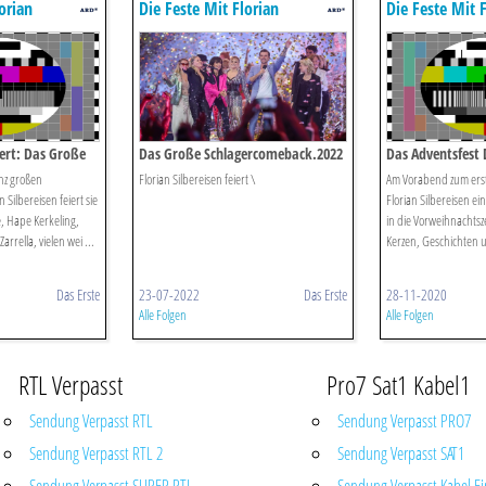
orian
Die Feste Mit Florian
Die Feste Mit F
Silbereisen
Silbereisen
iert: Das Große
Das Große Schlagercomeback.2022
Das Adventsfest 
anz großen
Florian Silbereisen feiert \
Am Vorabend zum erst
 Silbereisen feiert sie
Florian Silbereisen e
, Hape Kerkeling,
in die Vorweihnachtsze
arrella, vielen wei ...
Kerzen, Geschichten u
Das Erste
23-07-2022
Das Erste
28-11-2020
Alle Folgen
Alle Folgen
RTL Verpasst
Pro7 Sat1 Kabel1
Sendung Verpasst RTL
Sendung Verpasst PRO7
Sendung Verpasst RTL 2
Sendung Verpasst SAT1