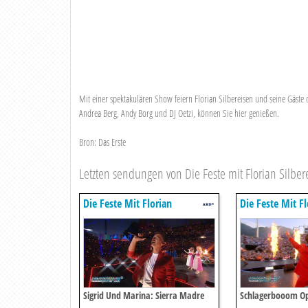
Mit einer spektakulären Show feiern Florian Silbereisen und seine Gäste 
Andrea Berg, Andy Borg und DJ Oetzi, können Sie hier genießen.
Bron: Das Erste
Letzten sendungen von Die Feste mit Florian Silber
Die Feste Mit Florian
Die Feste Mit Fl
Silbereisen
Silbereisen
Sigrid Und Marina: Sierra Madre
Schlagerbooom Ope