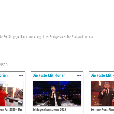
das 30-jährige Jubiläum ihrer erfolgreichen Schlagershow. Das Spektakel, mit u.a.
eisen
orian
Die Feste Mit Florian
Die Feste Mit F
Silbereisen
Silbereisen
n Air 2025 - Die
Schlagerchampions 2025
Semino Rossi Und