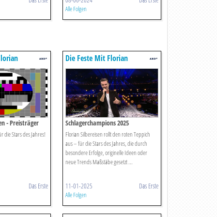
Alle Folgen
lorian
Die Feste Mit Florian
Silbereisen
en - Preisträger
Schlagerchampions 2025
r die Stars des Jahres!
Florian Silbereisen rollt den roten Teppich
aus – für die Stars des Jahres, die durch
besondere Erfolge, originelle Ideen oder
neue Trends Maßstäbe gesetzt ...
Das Erste
11-01-2025
Das Erste
Alle Folgen