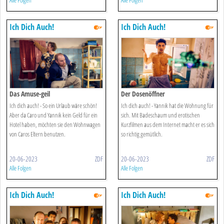
Alle Folgen
Alle Folgen
Ich Dich Auch!
Ich Dich Auch!
Das Amuse-geil
Der Dosenöffner
Ich dich auch! - So ein Urlaub wäre schön!
Ich dich auch! - Yannik hat die Wohnung für
Aber da Caro und Yannik kein Geld für ein
sich. Mit Badeschaum und erotischen
Hotel haben, möchten sie den Wohnwagen
Kurzfilmen aus dem Internet macht er es sich
von Caros Eltern benutzen.
so richtig gemütlich.
20-06-2023
ZDF
20-06-2023
ZDF
Alle Folgen
Alle Folgen
Ich Dich Auch!
Ich Dich Auch!