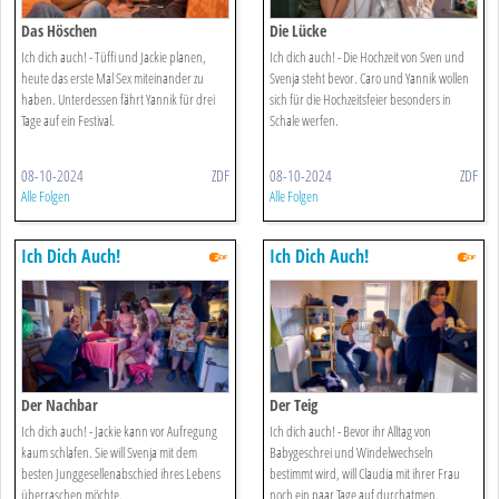
Das Höschen
Die Lücke
Ich dich auch! - Tüffi und Jackie planen,
Ich dich auch! - Die Hochzeit von Sven und
heute das erste Mal Sex miteinander zu
Svenja steht bevor. Caro und Yannik wollen
haben. Unterdessen fährt Yannik für drei
sich für die Hochzeitsfeier besonders in
Tage auf ein Festival.
Schale werfen.
08-10-2024
ZDF
08-10-2024
ZDF
Alle Folgen
Alle Folgen
Ich Dich Auch!
Ich Dich Auch!
Der Nachbar
Der Teig
Ich dich auch! - Jackie kann vor Aufregung
Ich dich auch! - Bevor ihr Alltag von
kaum schlafen. Sie will Svenja mit dem
Babygeschrei und Windelwechseln
besten Junggesellenabschied ihres Lebens
bestimmt wird, will Claudia mit ihrer Frau
überraschen möchte.
noch ein paar Tage auf durchatmen.