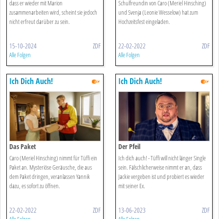
dass er wieder mit Marion
Schulfreundin von Caro (Meriel Hinsching)
zusammenarbeiten wird, scheint sie jedoch
und Svenja (Leonie Wesselow) hat zum
nicht erfreut darüber zu sein.
Hochzeitsfest eingeladen.
15-10-2024
ZDF
22-02-2022
ZDF
Alle Folgen
Alle Folgen
Ich Dich Auch!
Ich Dich Auch!
Das Paket
Der Pfeil
Caro (Meriel Hinsching) nimmt für Tüffi ein
Ich dich auch! - Tüffi will nicht länger Single
Paket an. Mysteriöse Geräusche, die aus
sein. Fälschlicherweise nimmt er an, dass
dem Paket dringen, veranlassen Yannik
Jackie vergeben ist und probiert es wieder
dazu, es sofort zu öffnen.
mit seiner Ex.
22-02-2022
ZDF
13-06-2023
ZDF