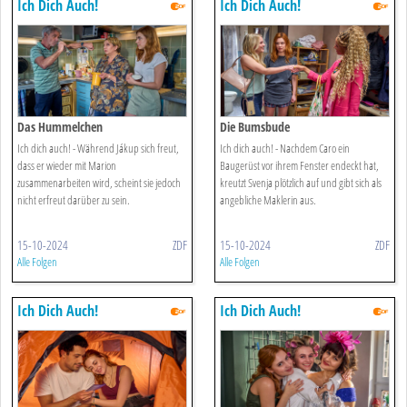
Ich Dich Auch!
Ich Dich Auch!
Das Hummelchen
Die Bumsbude
Ich dich auch! - Während Jákup sich freut,
Ich dich auch! - Nachdem Caro ein
dass er wieder mit Marion
Baugerüst vor ihrem Fenster endeckt hat,
zusammenarbeiten wird, scheint sie jedoch
kreutzt Svenja plötzlich auf und gibt sich als
nicht erfreut darüber zu sein.
angebliche Maklerin aus.
15-10-2024
ZDF
15-10-2024
ZDF
Alle Folgen
Alle Folgen
Ich Dich Auch!
Ich Dich Auch!