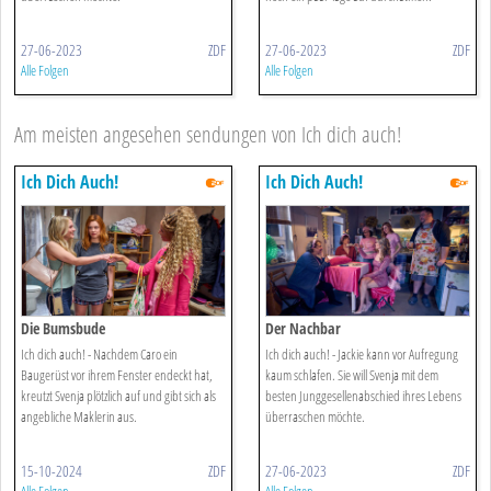
27-06-2023
ZDF
27-06-2023
ZDF
Alle Folgen
Alle Folgen
Am meisten angesehen sendungen von Ich dich auch!
Ich Dich Auch!
Ich Dich Auch!
Die Bumsbude
Der Nachbar
Ich dich auch! - Nachdem Caro ein
Ich dich auch! - Jackie kann vor Aufregung
Baugerüst vor ihrem Fenster endeckt hat,
kaum schlafen. Sie will Svenja mit dem
kreutzt Svenja plötzlich auf und gibt sich als
besten Junggesellenabschied ihres Lebens
angebliche Maklerin aus.
überraschen möchte.
15-10-2024
ZDF
27-06-2023
ZDF