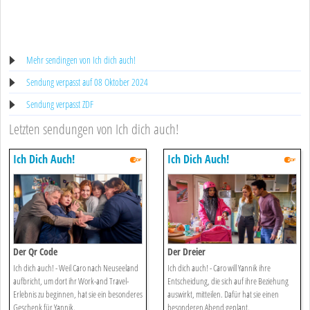
Mehr sendingen von Ich dich auch!
Sendung verpasst auf 08 Oktober 2024
Sendung verpasst ZDF
Letzten sendungen von Ich dich auch!
Ich Dich Auch!
Ich Dich Auch!
Der Qr Code
Der Dreier
Ich dich auch! - Weil Caro nach Neuseeland
Ich dich auch! - Caro will Yannik ihre
aufbricht, um dort ihr Work-and Travel-
Entscheidung, die sich auf ihre Beziehung
Erlebnis zu beginnen, hat sie ein besonderes
auswirkt, mitteilen. Dafür hat sie einen
Geschenk für Yannik.
besonderen Abend geplant.