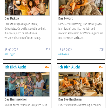
Das Dickpic
Das F-wort
Es ist Yanniks (Rojan Juan Barani)
Caro (Meriel Hinsching) und Yannik (Rojan
Geburtstag. Caro will das gebührend mit
Juan Barani) sind frisch verliebt und
ihm feiern, doch da erhält sie ein
möchten am liebsten ihre Wohnung und ihr
verstörendes Foto auf ihrem Handy.
Bett nie wieder verlassen.
15-02-2022
ZDF
15-02-2022
ZDF
Alle Folgen
Alle Folgen
Ich Dich Auch!
Ich Dich Auch!
Das Hummelchen
Das Svadhisthana
Ich dich auch! - Während Jákup sich freut,
Es herrscht Aufbruchstimmung, denn eine