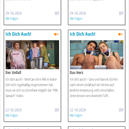
29-10-2024
ZDF
29-10-2024
ZDF
Alle Folgen
Alle Folgen
Ich Dich Auch!
Ich Dich Auch!
Der Unfall
Das Herz
Ich dich auch! - Weil Caro ihre Pille in letzter
Ich dich auch! - Caro und Yannik dürfen
Zeit nicht regelmäßig eingenommen hat,
nach einem Unfall auf der Kirmes auf
muss sie sich so schnell wie möglich die "Pille
ärztliche Anweisung nicht einschlafen.
danach" holen.
Unterdessen verschwindet Tüffi.
22-10-2024
ZDF
22-10-2024
ZDF
Alle Folgen
Alle Folgen