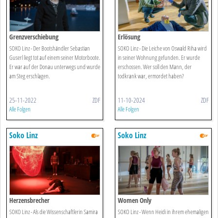
Grenzverschiebung
Erlösung
SOKO Linz - Der Bootshändler Sebastian
SOKO Linz - Die Leiche von Oswald Riha wird
Guserl liegt tot auf einem seiner Motorboote.
in seiner Wohnung gefunden. Er wurde
Er war auf der Donau unterwegs und wurde
erschossen. Wer soll den Mann, der
am Steg erschlagen.
todkrank war, ermordet haben?
25-11-2022
ZDF
11-10-2024
ZDF
Alle Folgen
Alle Folgen
Soko Linz
Soko Linz
Herzensbrecher
Women Only
SOKO Linz - Als die Wissenschaftlerin Samira
SOKO Linz - Wenn Heidi in ihrem ehemaligen