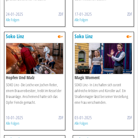
24-01-2025
ZDF
17-01-2025
ZDF
Alle Folgen
Alle Folgen
Soko Linz
Soko Linz
Hopfen Und Malz
Magic Moment
SOKO Linz - Die Leiche von Jochen Reiter,
SOKO Linz - In Linz halten sich zurzeit
einem Brauereibesitzer, treibt im Kessel der
zahlreiche Artisten und Künstler auf. Ein
Brauanlage. Anscheinend hatte sich das
Straßenmagier lässt bei seiner Vorstellung
Opfer Feinde gemacht.
eine Frau verschwinden.
10-01-2025
ZDF
03-01-2025
ZDF
Alle Folgen
Alle Folgen