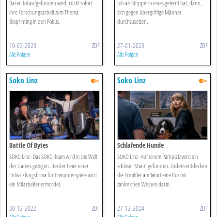
Baran tot aufgefunden wird, rückt sofort
Job als Stripperin eines gelernt hat, dann,
ihre Forschungsarbeit zum Thema
sich gegen übergriffige Männer
Bioprinting in den Fokus.
durchzusetzen.
10-03-2023
ZDF
27-01-2023
ZDF
Alle Folgen
Alle Folgen
Soko Linz
Soko Linz
Battle Of Bytes
Schlafende Hunde
SOKO Linz - Das SOKO-Team wird in die Welt
SOKO Linz - Auf einem Parkplatz wird ein
der Games gezogen. Bei der Feier einer
lebloser Mann gefunden. Zudem entdecken
Entwicklungsfirma für Computerspiele wird
die Ermittler am Tatort eine Box mit
ein Mitarbeiter ermordet.
zahlreichen Welpen darin.
30-12-2022
ZDF
27-12-2024
ZDF