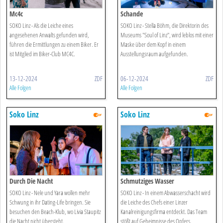
Mc4c
Schande
SOKO Linz - Als die Leiche eines
SOKO Linz - Stella Böhm, die Direktorin des
angesehenen Anwalts gefunden wird,
Museums "Soul of Linz", wird leblos mit einer
führen die Ermittlungen zu einem Biker. Er
Maske über dem Kopf in einem
ist Mitglied im Biker-Club MC4C.
Ausstellungsraum aufgefunden.
13-12-2024
ZDF
06-12-2024
ZDF
Alle Folgen
Alle Folgen
Soko Linz
Soko Linz
Durch Die Nacht
Schmutziges Wasser
SOKO Linz - Nele und Yara wollen mehr
SOKO Linz - In einem Abwasserschacht wird
Schwung in ihr Dating-Life bringen. Sie
die Leiche des Chefs einer Linzer
besuchen den Beach-Klub, wo Livia Staupitz
Kanalreinigungsfirma entdeckt. Das Team
die Nacht nicht übersteht.
stößt auf Geheimnisse des Opfers.