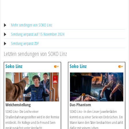
Mehr sendingen von SOKO Linz
Sendung verpasst auf 15 November 2024
Sendung verpasst ZDF
Letzten sendungen von SOKO Linz
Soko Linz
Soko Linz
Weichenstellung
Das Phantom
SOKO Linz - Die Leiche einer
SOKO Linz - In den Linzer Juwelierläden
Straßenbahnangestellten wird in der Remise
kommt es zu einer Serie von Einbrüchen. Ein
entdeckt. Ihr Kollege und Ex-Freund Sven
Mann kann den Täter beobachten und zahlt
gerät zunächst unter Verdacht.
dafür mit seinem Leben.