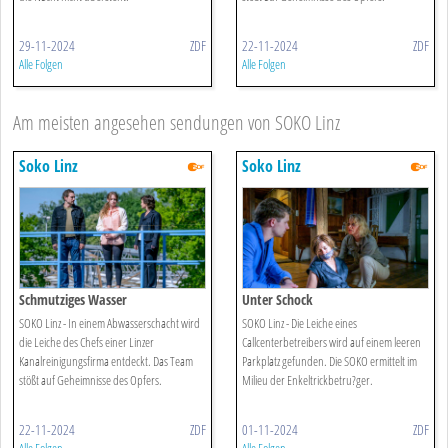
29-11-2024
ZDF
22-11-2024
ZDF
Alle Folgen
Alle Folgen
Am meisten angesehen sendungen von SOKO Linz
Soko Linz
Soko Linz
Schmutziges Wasser
Unter Schock
SOKO Linz - In einem Abwasserschacht wird
SOKO Linz - Die Leiche eines
die Leiche des Chefs einer Linzer
Callcenterbetreibers wird auf einem leeren
Kanalreinigungsfirma entdeckt. Das Team
Parkplatz gefunden. Die SOKO ermittelt im
stößt auf Geheimnisse des Opfers.
Milieu der Enkeltrickbetru?ger.
22-11-2024
ZDF
01-11-2024
ZDF