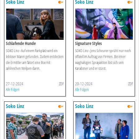
Soko Linz
Soko Linz
Schlafende Hunde
Signature Styles
SOKO Linz - Auf einem Parkplatz wird ein
SOKO Linz - Jens Scheurer sprüht nur noch
lebloser Mann gefunden. Zudem entdecken
offiziell im Auftrag von Firmen. Bei einer
die Ermittler am Tatort eine Box mit
waghalsigen Sprayaktion löst sich sein
zahlreichen Welpen darin.
Karabiner und er stürzt.
27-12-2024
ZDF
20-12-2024
ZDF
Alle Folgen
Alle Folgen
Soko Linz
Soko Linz