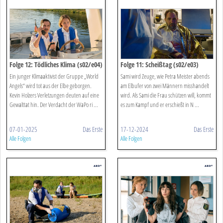
Folge 12: Tödliches Klima (s02/e04)
Folge 11: Scheißtag (s02/e03)
Ein junger Klimaaktivist der Gruppe „World
Sami wird Zeuge, wie Petra Meister abends
Angels“ wird tot aus der Elbe geborgen.
am Elbufer von zwei Männern misshandelt
Kevin Holzers Verletzungen deuten auf eine
wird. Als Sami die Frau schützen will, kommt
Gewalttat hin. Der Verdacht der WaPo ri ...
es zum Kampf und er erschießt in N ...
07-01-2025
Das Erste
17-12-2024
Das Erste
Alle Folgen
Alle Folgen