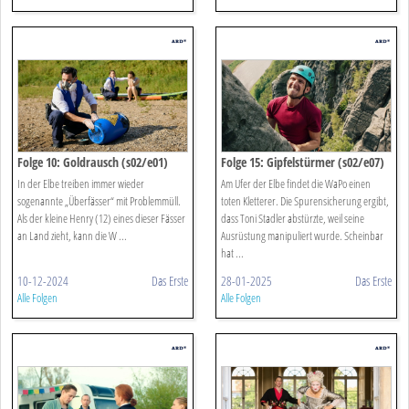
Folge 10: Goldrausch (s02/e01)
Folge 15: Gipfelstürmer (s02/e07)
In der Elbe treiben immer wieder
Am Ufer der Elbe findet die WaPo einen
sogenannte „Überfässer“ mit Problemmüll.
toten Kletterer. Die Spurensicherung ergibt,
Als der kleine Henry (12) eines dieser Fässer
dass Toni Stadler abstürzte, weil seine
an Land zieht, kann die W ...
Ausrüstung manipuliert wurde. Scheinbar
hat ...
10-12-2024
Das Erste
28-01-2025
Das Erste
Alle Folgen
Alle Folgen