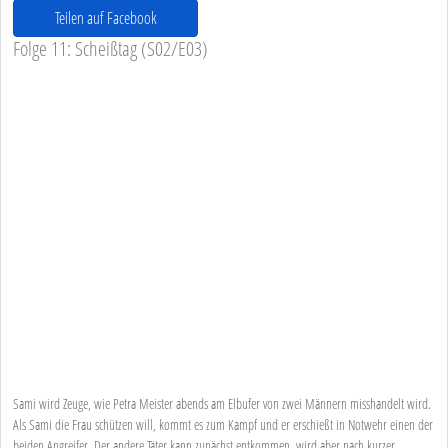
Teilen auf Facebook
Folge 11: Scheißtag (S02/E03)
Sami wird Zeuge, wie Petra Meister abends am Elbufer von zwei Männern misshandelt wird.
Als Sami die Frau schützen will, kommt es zum Kampf und er erschießt in Notwehr einen der
beiden Angreifer. Der andere Täter kann zunächst entkommen, wird aber nach kurzer