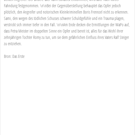
Fahndung festgenommen. \n\nBei der Gegenüberstellung behauptet das Opfer jedoch
plötzlich, den Angreifer und notorischen Kleinkriminellen Boris Frennzel nicht zu erkennen.
Sami, den wegen des tödlichen Schusses schwere Schuldgefühle und ein Trauma plagen,
verstrickt sich immer tiefer in den Fall. \n\nAm Ende decken die Ermittlungen der WaPo auf,
dass Petra Meister im doppelten Sinne ein Opfer und bereit ist, alles für das Wohl ihrer
zehnjährigen Tochter Romy zu tun, um sie dem gefährlichen Einfluss ihres Vaters Ralf Steiger
zu entziehen.
Bron: Das Erste