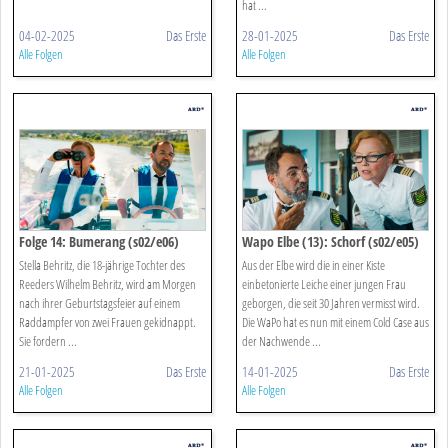
hat ...
04-02-2025
Das Erste
28-01-2025
Das Erste
Alle Folgen
Alle Folgen
Folge 14: Bumerang (s02/e06)
Wapo Elbe (13): Schorf (s02/e05)
Stella Behritz, die 18-jährige Tochter des
Aus der Elbe wird die in einer Kiste
Reeders Wilhelm Behritz, wird am Morgen
einbetonierte Leiche einer jungen Frau
nach ihrer Geburtstagsfeier auf einem
geborgen, die seit 30 Jahren vermisst wird.
Raddampfer von zwei Frauen gekidnappt.
Die WaPo hat es nun mit einem Cold Case aus
Sie fordern ...
der Nachwende ...
21-01-2025
Das Erste
14-01-2025
Das Erste
Alle Folgen
Alle Folgen