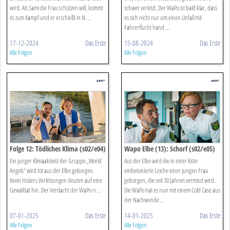
wird. Als Sami die Frau schützen will, kommt
schwer verletzt. Der WaPo ist bald klar, dass
es zum Kampf und er erschießt in N ...
es sich nicht nur um einen Unfall mit
Fahrerflucht hand ...
17-12-2024
Das Erste
15-08-2024
Das Erste
Alle Folgen
Alle Folgen
Folge 12: Tödliches Klima (s02/e04)
Wapo Elbe (13): Schorf (s02/e05)
Ein junger Klimaaktivist der Gruppe „World
Aus der Elbe wird die in einer Kiste
Angels“ wird tot aus der Elbe geborgen.
einbetonierte Leiche einer jungen Frau
Kevin Holzers Verletzungen deuten auf eine
geborgen, die seit 30 Jahren vermisst wird.
Gewalttat hin. Der Verdacht der WaPo ri ...
Die WaPo hat es nun mit einem Cold Case aus
der Nachwende ...
07-01-2025
Das Erste
14-01-2025
Das Erste
Alle Folgen
Alle Folgen