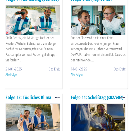
(s02/e05)
Stella Behritz, die 18-jährige Tochter des
Aus der Elbe wird die in einer Kiste
Reeders Wilhelm Behritz, wird am Morgen
einbetonierte Leiche einer jungen Frau
nach ihrer Geburtstagsfeier auf einem
geborgen, die seit 30 Jahren vermisst wird.
Raddampfer von zwei Frauen gekidnappt.
Die WaPo hat es nun mit einem Cold Case aus
Sie fordern ...
der Nachwende ...
21-01-2025
Das Erste
14-01-2025
Das Erste
Alle Folgen
Alle Folgen
Folge 12: Tödliches Klima
Folge 11: Scheißtag (s02/e03)
(s02/e04)