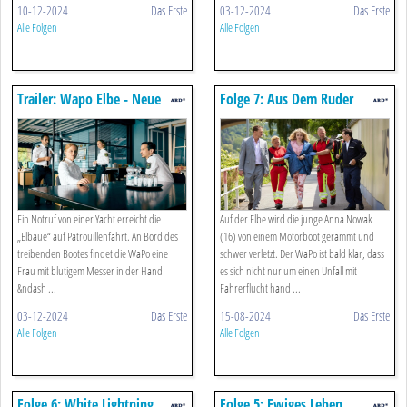
10-12-2024
Das Erste
03-12-2024
Das Erste
Alle Folgen
Alle Folgen
Trailer: Wapo Elbe - Neue
Folge 7: Aus Dem Ruder
Folgen
(s01/e07)
Ein Notruf von einer Yacht erreicht die
Auf der Elbe wird die junge Anna Nowak
„Elbaue“ auf Patrouillenfahrt. An Bord des
(16) von einem Motorboot gerammt und
treibenden Bootes findet die WaPo eine
schwer verletzt. Der WaPo ist bald klar, dass
Frau mit blutigem Messer in der Hand
es sich nicht nur um einen Unfall mit
&ndash ...
Fahrerflucht hand ...
03-12-2024
Das Erste
15-08-2024
Das Erste
Alle Folgen
Alle Folgen
Folge 6: White Lightning
Folge 5: Ewiges Leben