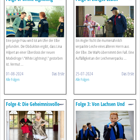
(s01/e06)
(s01/e05)
Eine junge Frau wird tot am Ufer der Elbe
Ein Angler fischt die mumienähnlich
gefunden. Die Obduktion ergibt, dass Lina
verpackte Leiche eines älteren Herrn aus
Hilpert an einer Überdosis der neuen
der Elbe. Die WaPo übernimmt den Fall. Eine
Modedroge \"White Lightning\" gestorben
Auffälligkeit an der Leichenverpacku ...
ist. Vermut ...
01-08-2024
Das Erste
25-07-2024
Das Erste
Alle Folgen
Alle Folgen
Folge 4: Die Geheimnisvolle
Folge 3: Von Lachsen Und
Insel (s01/e04)
Leichen (s01/e03)