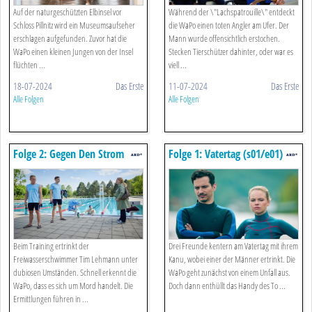
Auf der naturgeschützten Elbinsel vor
Während der \"Lachspatrouille\" entdeckt
Schloss Pillnitz wird ein Museumsaufseher
die WaPo einen toten Angler am Ufer. Der
erschlagen aufgefunden. Zuvor hat die
Mann wurde offensichtlich erstochen.
WaPo einen kleinen Jungen von der Insel
Stecken Tierschützer dahinter, oder war es
flüchten ...
viell ...
18-07-2024
Das Erste
11-07-2024
Das Erste
Alle Folgen
Alle Folgen
Folge 2: Gegen Den Strom
Folge 1: Vatertag (s01/e01)
(s01/e02)
Beim Training ertrinkt der
Drei Freunde kentern am Vatertag mit ihrem
Freiwasserschwimmer Tim Lehmann unter
Kanu, wobei einer der Männer ertrinkt. Die
dubiosen Umständen. Schnell erkennt die
WaPo geht zunächst von einem Unfall aus.
WaPo, dass es sich um Mord handelt. Die
Doch dann enthüllt das Handy des To ...
Ermittlungen führen in ...