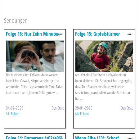
Sendungen
Folge 16: Nur Zehn Minuten
Folge 15: Gipfelstürmer
(s02/e08)
(s02/e07)
Der in einem alten Fall von Maike wegen
Am Ufer der Elbe findet die WaPo einen
häuslicher Gewalt, Körperverletzung und
toten Kletterer. Die Spurensicherung ergibt,
versuchten Totschlags verurteilte Timo Faiser
dass Toni Stadler abstürzte, weil seine
taucht nach zehn Jahren Gefängnis wi ...
Ausrüstung manipuliert wurde. Scheinbar
hat ...
04-02-2025
Das Erste
28-01-2025
Das Erste
Alle Folgen
Alle Folgen
Folge 14: Bumerang (s02/e06)
Wapo Elbe (13): Schorf