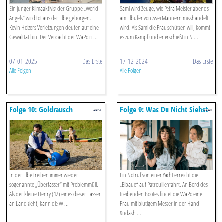
Ein junger Klimaaktivist der Gruppe „World
Sami wird Zeuge, wie Petra Meister abends
Angels“ wird tot aus der Elbe geborgen.
am Elbufer von zwei Männern misshandelt
Kevin Holzers Verletzungen deuten auf eine
wird. Als Sami die Frau schützen will, kommt
Gewalttat hin. Der Verdacht der WaPo ri ...
es zum Kampf und er erschießt in N ...
07-01-2025
Das Erste
17-12-2024
Das Erste
Alle Folgen
Alle Folgen
Folge 10: Goldrausch
Folge 9: Was Du Nicht Siehst
(s02/e01)
(s02/e01)
In der Elbe treiben immer wieder
Ein Notruf von einer Yacht erreicht die
sogenannte „Überfässer“ mit Problemmüll.
„Elbaue“ auf Patrouillenfahrt. An Bord des
Als der kleine Henry (12) eines dieser Fässer
treibenden Bootes findet die WaPo eine
an Land zieht, kann die W ...
Frau mit blutigem Messer in der Hand
&ndash ...