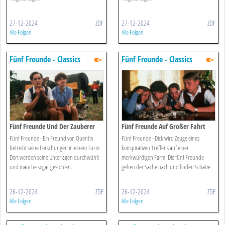
27-12-2024
ZDF
27-12-2024
ZDF
Alle Folgen
Alle Folgen
Fünf Freunde - Classics
Fünf Freunde - Classics
Fünf Freunde Und Der Zauberer
Fünf Freunde Auf Großer Fahrt
Wu
Fünf Freunde - Ein Freund von Quentin
Fünf Freunde - Dick wird Zeuge eines
betreibt seine Forschungen in einem Turm.
konspirativen Treffens auf einer
Dort werden seine Unterlagen durchwühlt
merkwürdigen Farm. Die fünf Freunde
und manche sogar gestohlen.
gehen der Sache nach und finden Schätze.
26-12-2024
ZDF
26-12-2024
ZDF
Alle Folgen
Alle Folgen