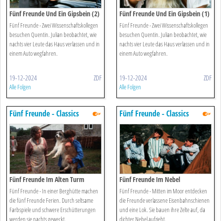
Fünf Freunde Und Ein Gipsbein (2)
Fünf Freunde Und Ein Gipsbein (1)
Fünf Freunde - Zwei Wissenschaftskollegen
Fünf Freunde - Zwei Wissenschaftskollegen
besuchen Quentin. Julian beobachtet, wie
besuchen Quentin. Julian beobachtet, wie
nachts vier Leute das Haus verlassen und in
nachts vier Leute das Haus verlassen und in
einem Auto wegfahren.
einem Auto wegfahren.
19-12-2024
ZDF
19-12-2024
ZDF
Alle Folgen
Alle Folgen
Fünf Freunde - Classics
Fünf Freunde - Classics
Fünf Freunde Im Alten Turm
Fünf Freunde Im Nebel
Fünf Freunde - In einer Berghütte machen
Fünf Freunde - Mitten im Moor entdecken
die fünf Freunde Ferien. Durch seltsame
die Freunde verlassene Eisenbahnschienen
Farbspiele und schwere Erschütterungen
und eine Lok. Sie bauen ihre Zelte auf, da
werden sie nachts geweckt.
dichter Nebel aufzieht.