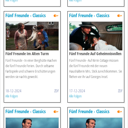
Alle Folgen
Alle Folgen
Fünf Freunde - Classics
Fünf Freunde - Classics
Fünf Freunde Im Alten Turm
Fünf Freunde Auf Geheimnisvollen
Spuren
Fünf Freunde - In einer Berghütte machen
Fünf Freunde - Auf Kirrin Cottage müssen
die fünf Freunde Ferien. Durch seltsame
die fünf Freunde mit der neuen
Farbspiele und schwere Erschütterungen
Haushälterin Mrs. Stick zurechtkommen. Sie
werden sie nachts geweckt.
fliehen vor ihr auf Georges Insel.
18-12-2024
ZDF
17-12-2024
ZDF
Alle Folgen
Alle Folgen
Fünf Freunde - Classics
Fünf Freunde - Classics