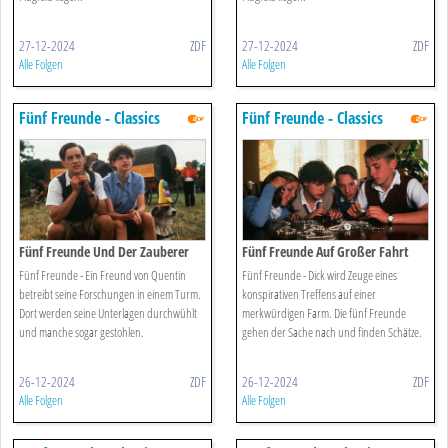
27-12-2024
ZDF
27-12-2024
ZDF
Alle Folgen
Alle Folgen
Fünf Freunde - Classics
Fünf Freunde - Classics
Fünf Freunde Und Der Zauberer
Fünf Freunde Auf Großer Fahrt
Wu
Fünf Freunde - Ein Freund von Quentin
Fünf Freunde - Dick wird Zeuge eines
betreibt seine Forschungen in einem Turm.
konspirativen Treffens auf einer
Dort werden seine Unterlagen durchwühlt
merkwürdigen Farm. Die fünf Freunde
und manche sogar gestohlen.
gehen der Sache nach und finden Schätze.
26-12-2024
ZDF
26-12-2024
ZDF
Alle Folgen
Alle Folgen