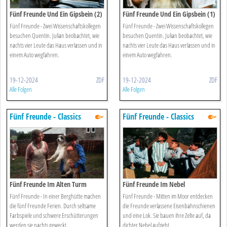
Fünf Freunde Und Ein Gipsbein (2)
Fünf Freunde Und Ein Gipsbein (1)
Fünf Freunde - Zwei Wissenschaftskollegen
Fünf Freunde - Zwei Wissenschaftskollegen
besuchen Quentin. Julian beobachtet, wie
besuchen Quentin. Julian beobachtet, wie
nachts vier Leute das Haus verlassen und in
nachts vier Leute das Haus verlassen und in
einem Auto wegfahren.
einem Auto wegfahren.
19-12-2024
ZDF
19-12-2024
ZDF
Alle Folgen
Alle Folgen
Fünf Freunde - Classics
Fünf Freunde - Classics
Fünf Freunde Im Alten Turm
Fünf Freunde Im Nebel
Fünf Freunde - In einer Berghütte machen
Fünf Freunde - Mitten im Moor entdecken
die fünf Freunde Ferien. Durch seltsame
die Freunde verlassene Eisenbahnschienen
Farbspiele und schwere Erschütterungen
und eine Lok. Sie bauen ihre Zelte auf, da
werden sie nachts geweckt.
dichter Nebel aufzieht.