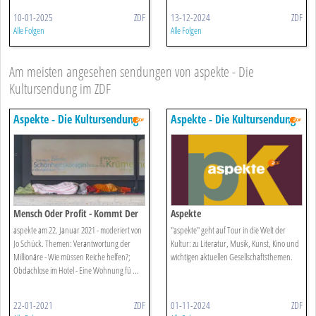
10-01-2025
ZDF
13-12-2024
ZDF
Alle Folgen
Alle Folgen
Am meisten angesehen sendungen von aspekte - Die
Kultursendung im ZDF
Aspekte - Die Kultursendung
Aspekte - Die Kultursendung
Im Zdf
Im Zdf
Mensch Oder Profit - Kommt Der
Aspekte
Wertewandel?
aspekte am 22. Januar 2021 - moderiert von
"aspekte" geht auf Tour in die Welt der
Jo Schück. Themen: Verantwortung der
Kultur: zu Literatur, Musik, Kunst, Kino und
Millionäre - Wie müssen Reiche helfen?;
wichtigen aktuellen Gesellschaftsthemen.
Obdachlose im Hotel - Eine Wohnung fü ...
22-01-2021
ZDF
01-11-2024
ZDF