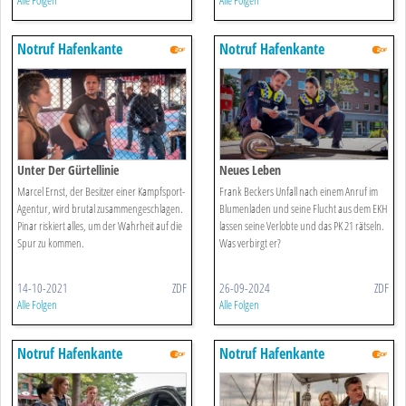
Alle Folgen
Alle Folgen
Notruf Hafenkante
Notruf Hafenkante
Unter Der Gürtellinie
Neues Leben
Marcel Ernst, der Besitzer einer Kampfsport-
Frank Beckers Unfall nach einem Anruf im
Agentur, wird brutal zusammengeschlagen.
Blumenladen und seine Flucht aus dem EKH
Pinar riskiert alles, um der Wahrheit auf die
lassen seine Verlobte und das PK 21 rätseln.
Spur zu kommen.
Was verbirgt er?
14-10-2021
ZDF
26-09-2024
ZDF
Alle Folgen
Alle Folgen
Notruf Hafenkante
Notruf Hafenkante