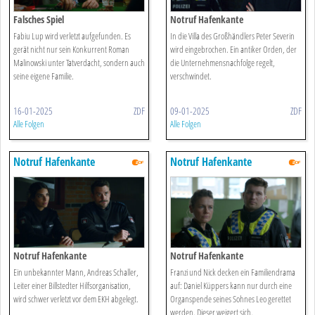
Falsches Spiel
Notruf Hafenkante
Fabiu Lup wird verletzt aufgefunden. Es
In die Villa des Großhändlers Peter Severin
gerät nicht nur sein Konkurrent Roman
wird eingebrochen. Ein antiker Orden, der
Malinowski unter Tatverdacht, sondern auch
die Unternehmensnachfolge regelt,
seine eigene Familie.
verschwindet.
16-01-2025
ZDF
09-01-2025
ZDF
Alle Folgen
Alle Folgen
Notruf Hafenkante
Notruf Hafenkante
Notruf Hafenkante
Notruf Hafenkante
Ein unbekannter Mann, Andreas Schaller,
Franzi und Nick decken ein Familiendrama
Leiter einer Billstedter Hilfsorganisation,
auf: Daniel Küppers kann nur durch eine
wird schwer verletzt vor dem EKH abgelegt.
Organspende seines Sohnes Leo gerettet
werden. Dieser weigert sich.