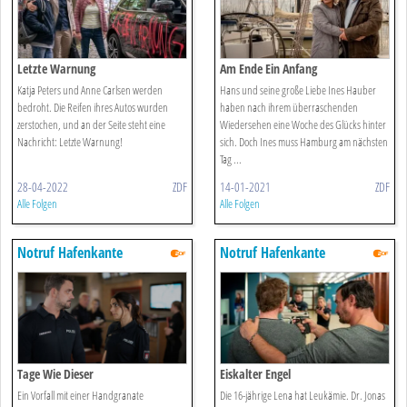
Letzte Warnung
Am Ende Ein Anfang
Katja Peters und Anne Carlsen werden
Hans und seine große Liebe Ines Hauber
bedroht. Die Reifen ihres Autos wurden
haben nach ihrem überraschenden
zerstochen, und an der Seite steht eine
Wiedersehen eine Woche des Glücks hinter
Nachricht: Letzte Warnung!
sich. Doch Ines muss Hamburg am nächsten
Tag ...
28-04-2022
ZDF
14-01-2021
ZDF
Alle Folgen
Alle Folgen
Notruf Hafenkante
Notruf Hafenkante
Tage Wie Dieser
Eiskalter Engel
Ein Vorfall mit einer Handgranate
Die 16-jährige Lena hat Leukämie. Dr. Jonas