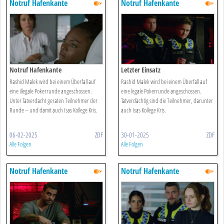
Notruf Hafenkante
Notruf Hafenkante
Notruf Hafenkante
Letzter Einsatz
Rashid Malek wird bei einem Überfall auf
Rashid Malek wird bei einem Überfall auf
eine illegale Pokerrunde angeschossen.
eine legale Pokerrunde angeschossen.
Unter Tatverdacht geraten Teilnehmer der
Tatverdächtig sind die Teilnehmer, darunter
Runde – und damit auch Isas Kollege Kris.
auch Isas Kollege Kris.
06-02-2025
ZDF
30-01-2025
ZDF
Alle Folgen
Alle Folgen
Notruf Hafenkante
Notruf Hafenkante