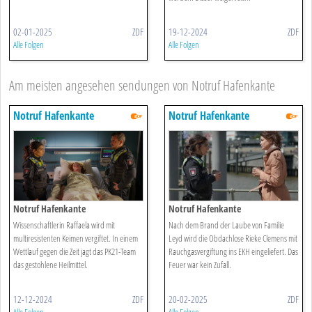
02-01-2025
ZDF
19-12-2024
ZDF
Alle Folgen
Alle Folgen
Am meisten angesehen sendungen von Notruf Hafenkante
Notruf Hafenkante
Notruf Hafenkante
Notruf Hafenkante
Notruf Hafenkante
Wissenschaftlerin Raffaela wird mit
Nach dem Brand der Laube von Familie
multiresistenten Keimen vergiftet. In einem
Leyd wird die Obdachlose Rieke Clemens mit
Wettlauf gegen die Zeit jagt das PK21-Team
Rauchgasvergiftung ins EKH eingeliefert. Das
das gestohlene Heilmittel.
Feuer war kein Zufall.
12-12-2024
ZDF
20-02-2025
ZDF