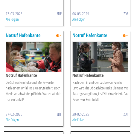
13-03-2025
ZDF
06-03-2025
ZDF
Alle Folgen
Alle Folgen
Notruf Hafenkante
Notruf Hafenkante
Notruf Hafenkante
Notruf Hafenkante
Die Schwestern Julia und Merle werden
Nach dem Brand der Laube von Familie
nach einem Unfall ins EKH eingeliefert. Doch
Leyd wird die Obdachlose Rieke Clemens mit
Merle verschwindet plötzlich. War es wirklich
Rauchgasvergiftung ins EKH eingeliefert. Das
nur ein Unfall?
Feuer war kein Zufall.
27-02-2025
ZDF
20-02-2025
ZDF
Alle Folgen
Alle Folgen