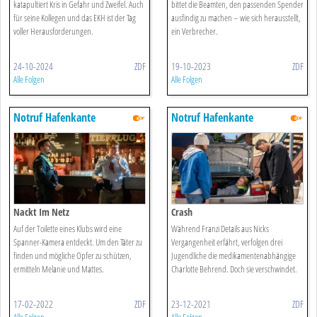
katapultiert Kris in Gefahr und Zweifel. Auch
bittet die Beamten, den passenden Spender
für seine Kollegen und das EKH ist der Tag
ausfindig zu machen – wie sich herausstellt,
voller Herausforderungen.
ein Verbrecher.
24-10-2024
ZDF
19-10-2023
ZDF
Alle Folgen
Alle Folgen
Notruf Hafenkante
Notruf Hafenkante
Nackt Im Netz
Crash
Auf der Toilette eines Klubs wird eine
Während Franzi Details aus Nicks
Spanner-Kamera entdeckt. Um den Täter zu
Vergangenheit erfährt, verfolgen drei
finden und mögliche Opfer zu schützen,
Jugendliche die medikamentenabhängige
ermitteln Melanie und Mattes.
Charlotte Behrend. Doch sie verschwindet.
17-02-2022
ZDF
23-12-2021
ZDF