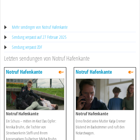
Mehr sendingen von Notruf Hafenkante
Sendung verpasst auf 27 Februar 2025
Sendung verpasst ZDF
Letzten sendungen von Notruf Hafenkante
Notruf Hafenkante
Notruf Hafenkante
Notruf Hafenkante
Notruf Hafenkante
Ein Schuss – mitten im Kiez! Das Opfer:
Enno findet seine Mutter Katja Cremer
Annika Bruhn, die Tochter von
blutend im Badezimmer und ruft den
Streetworkerin Steffi und ihrem
Notarztwagen.
konservativen Ex-Partner Micha Bruhn.