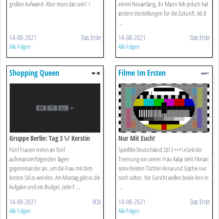
großen Aufwand. Aber muss das sein? \
einem Neuanfang, ihr Mann Nils jedoch hat
andere Vorstellungen für die Zukunft. Als B
...
14-08-2021
Das Erste
14-08-2021
Das Erste
Alle Folgen
Alle Folgen
Shopping Queen
Filme Im Ersten
Gruppe Berlin: Tag 3 \/ Kerstin
Nur Mit Euch!
Fünf Frauen treten an fünf
Spielfilm Deutschland 2013 +++\nSeit der
aufeinanderfolgenden Tagen
Trennung von seiner Frau Katja sieht Florian
gegeneinander an, um die Frau mit dem
seine beiden Töchter Anna und Sophie nur
besten Stil zu werden. Am Montag gibt es die
noch selten. Vor Gericht wollen beide ihre In
Aufgabe und ein Budget. Jede F ...
...
14-08-2021
VOX
14-08-2021
Das Erste
Alle Folgen
Alle Folgen