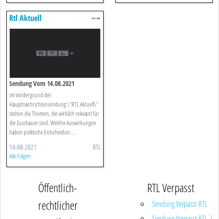
Rtl Aktuell
Sendung Vom 14.08.2021
Im Vordergrund der
Hauptnachrichtensendung \"RTL Aktuell\"
stehen die Themen, die wirklich relevant für
die Zuschauer sind. Welche Auswirkungen
haben politische Entscheidun ...
14-08-2021
RTL
Alle Folgen
Öffentlich-
RTL Verpasst
rechtlicher
Sendung Verpasst RTL
Sendung Verpasst RTL 2