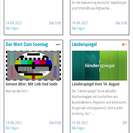
für die Evakuierung deutscher Staatsbürger
und Ortskräfte aus Afghanista ...
14-08-2021
Das Erste
14-08-2021
Das Erste
Alle Folgen
Alle Folgen
Das Wort Zum Sonntag
Länderspiegel
Gereon Alter: Mit Leib Und Seele
Länderspiegel Vom 14. August
2021
Was hat das Fest \
Der "Länderspiegel" ist ein aktuelles
Wochenmagazin mit Geschichten aus
Bundesländern, Regionen und Kommunen,
bürgernah und zupackend. Und in jeder
Sendung: der " ...
14-08-2021
Das Erste
14-08-2021
ZDF
Alle Folgen
Alle Folgen