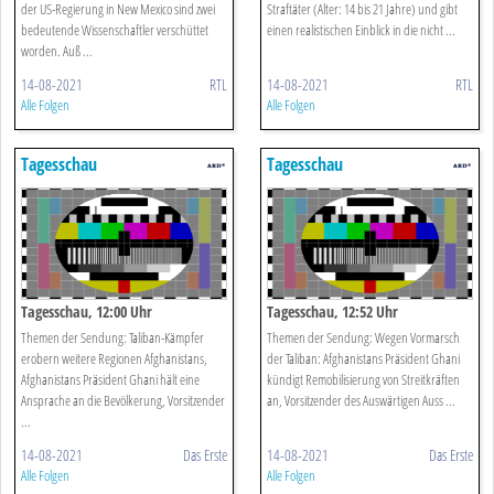
der US-Regierung in New Mexico sind zwei
Straftäter (Alter: 14 bis 21 Jahre) und gibt
bedeutende Wissenschaftler verschüttet
einen realistischen Einblick in die nicht ...
worden. Auß ...
14-08-2021
RTL
14-08-2021
RTL
Alle Folgen
Alle Folgen
Tagesschau
Tagesschau
Tagesschau, 12:00 Uhr
Tagesschau, 12:52 Uhr
Themen der Sendung: Taliban-Kämpfer
Themen der Sendung: Wegen Vormarsch
erobern weitere Regionen Afghanistans,
der Taliban: Afghanistans Präsident Ghani
Afghanistans Präsident Ghani hält eine
kündigt Remobilisierung von Streitkräften
Ansprache an die Bevölkerung, Vorsitzender
an, Vorsitzender des Auswärtigen Auss ...
...
14-08-2021
Das Erste
14-08-2021
Das Erste
Alle Folgen
Alle Folgen