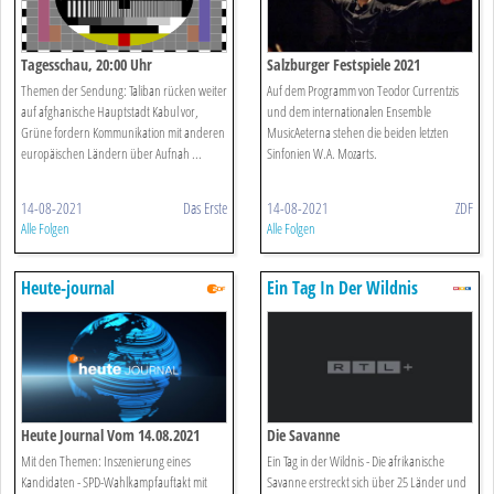
Tagesschau, 20:00 Uhr
Salzburger Festspiele 2021
Themen der Sendung: Taliban rücken weiter
Auf dem Programm von Teodor Currentzis
auf afghanische Hauptstadt Kabul vor,
und dem internationalen Ensemble
Grüne fordern Kommunikation mit anderen
MusicAeterna stehen die beiden letzten
europäischen Ländern über Aufnah ...
Sinfonien W.A. Mozarts.
14-08-2021
Das Erste
14-08-2021
ZDF
Alle Folgen
Alle Folgen
Heute-journal
Ein Tag In Der Wildnis
Heute Journal Vom 14.08.2021
Die Savanne
Mit den Themen: Inszenierung eines
Ein Tag in der Wildnis - Die afrikanische
Kandidaten - SPD-Wahlkampfauftakt mit
Savanne erstreckt sich über 25 Länder und