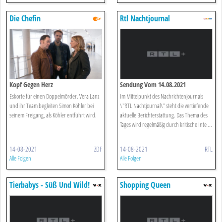
Die Chefin
Rtl Nachtjournal
Kopf Gegen Herz
Sendung Vom 14.08.2021
Eskorte für einen Doppelmörder. Vera Lanz
Im Mittelpunkt des Nachrichtenjournals
und ihr Team begleiten Simon Köhler bei
\"RTL Nachtjournal\" steht die vertiefende
seinem Freigang, als Köhler entführt wird.
aktuelle Berichterstattung. Das Thema des
Tages wird regelmäßig durch kritische Inte ...
14-08-2021
ZDF
14-08-2021
RTL
Alle Folgen
Alle Folgen
Tierbabys - Süß Und Wild!
Shopping Queen