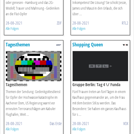
oder genesen - Hamburg und das 2G-
Inkompetenz! Die Lösung? Sie schickt Jessie,
Modell; Trauer und Mahnung - Gedenken
James und Mauzi in den Urlaub, die sich
an die Flut-Opfer
über ...
28-08-2021
ZDF
28-08-2021
RTL2
Alle Folgen
Alle Folgen
Tagesthemen
Shopping Queen
Tagesthemen
Gruppe Berlin: Tag 4 \/ Funda
Themen der Sendung: Gedenkgottesdienst
Fünf Frauen treten an fünf Tagen in einem
für Opfer der Hochwasserkatastrophe im
Kaufhaus gegeneinander an, um die Frau
Aachener Dom, US Regierung warnt vor
mit dem besten Stil zu werden. Das
erneuten Terroranschlägen am Kabuler
Besondere: Sie haben ein ganzes Kaufhaus
Flughafen, Weit ...
für s ...
28-08-2021
Das Erste
28-08-2021
VOX
Alle Folgen
Alle Folgen