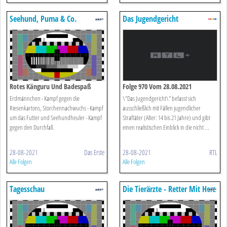
Seehund, Puma & Co.
Das Jugendgericht
Rotes Känguru Und Badespaß
Folge 970 Vom 28.08.2021
(205)
Erdmännchen - Kampf gegen die
\"Das Jugendgericht\" befasst sich
Riesenkartons, Storchennachwuchs - Kampf
ausschließlich mit Fällen jugendlicher
um das Futter und Seehundheuler - Kampf
Straftäter (Alter: 14 bis 21 Jahre) und gibt
gegen den Durchfall.
einen realistischen Einblick in die nicht ...
28-08-2021
Das Erste
28-08-2021
RTL
Alle Folgen
Alle Folgen
Tagesschau
Die Tierärzte - Retter Mit Herz