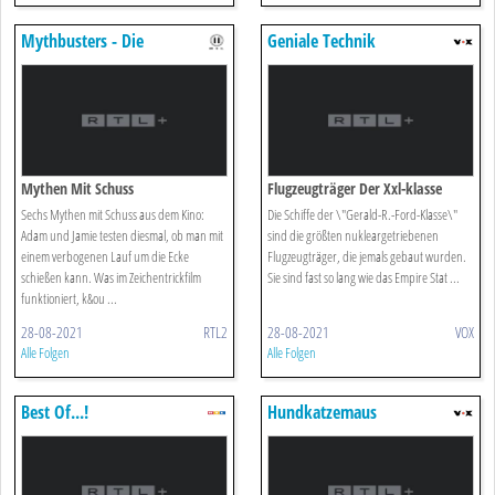
Mythbusters - Die
Geniale Technik
Wissensjäger
Mythen Mit Schuss
Flugzeugträger Der Xxl-klasse
Sechs Mythen mit Schuss aus dem Kino:
Die Schiffe der \"Gerald-R.-Ford-Klasse\"
Adam und Jamie testen diesmal, ob man mit
sind die größten nukleargetriebenen
einem verbogenen Lauf um die Ecke
Flugzeugträger, die jemals gebaut wurden.
schießen kann. Was im Zeichentrickfilm
Sie sind fast so lang wie das Empire Stat ...
funktioniert, k&ou ...
28-08-2021
RTL2
28-08-2021
VOX
Alle Folgen
Alle Folgen
Best Of...!
Hundkatzemaus