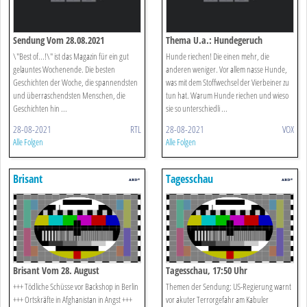
Sendung Vom 28.08.2021
Thema U.a.: Hundegeruch
\"Best of...!\" ist das Magazin für ein gut
Hunde riechen! Die einen mehr, die
gelauntes Wochenende. Die besten
anderen weniger. Vor allem nasse Hunde,
Geschichten der Woche, die spannendsten
was mit dem Stoffwechsel der Vierbeiner zu
und überraschendsten Menschen, die
tun hat. Warum Hunde riechen und wieso
Geschichten hin ...
sie so unterschiedli ...
28-08-2021
RTL
28-08-2021
VOX
Alle Folgen
Alle Folgen
Brisant
Tagesschau
Brisant Vom 28. August
Tagesschau, 17:50 Uhr
+++ Tödliche Schüsse vor Backshop in Berlin
Themen der Sendung: US-Regierung warnt
+++ Ortskräfte in Afghanistan in Angst +++
vor akuter Terrorgefahr am Kabuler