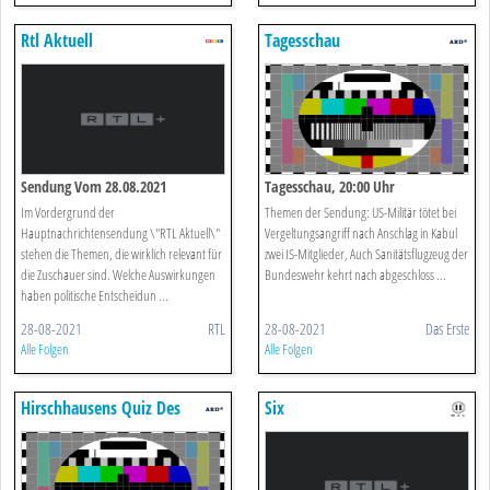
Rtl Aktuell
Tagesschau
Sendung Vom 28.08.2021
Tagesschau, 20:00 Uhr
Im Vordergrund der
Themen der Sendung: US-Militär tötet bei
Hauptnachrichtensendung \"RTL Aktuell\"
Vergeltungsangriff nach Anschlag in Kabul
stehen die Themen, die wirklich relevant für
zwei IS-Mitglieder, Auch Sanitätsflugzeug der
die Zuschauer sind. Welche Auswirkungen
Bundeswehr kehrt nach abgeschloss ...
haben politische Entscheidun ...
28-08-2021
RTL
28-08-2021
Das Erste
Alle Folgen
Alle Folgen
Hirschhausens Quiz Des
Six
Menschen