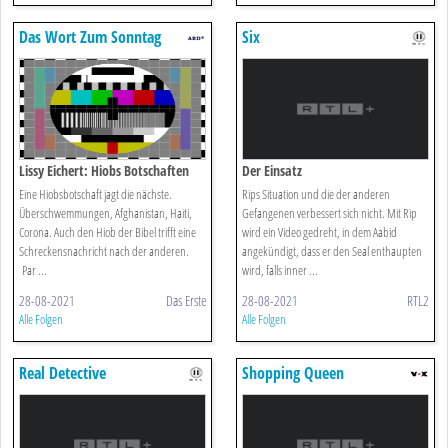
Das Wort Zum Sonntag
Six
Lissy Eichert: Hiobs Botschaften
Der Einsatz
Eine Hiobsbotschaft jagt die nächste.
Rips Situation und die der anderen
Überschwemmungen, Afghanistan, Haiti,
Gefangenen verbessert sich nicht. Mit Rip
Corona. Auch den Hiob der Bibel trifft eine
wird ein Video gedreht, in dem Aabid
Schreckensnachricht nach der anderen.
angekündigt, dass er den Seal enthaupten
Par ...
wird, falls inner ...
28-08-2021
Das Erste
28-08-2021
RTL2
Alle Folgen
Alle Folgen
Real Detective
Shopping Queen