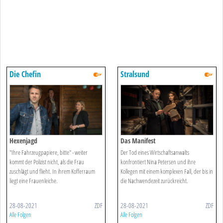
Die Chefin
Stralsund
Hexenjagd
Das Manifest
"Ihre Fahrzeugpapiere, bitte" - weiter
Der Tod eines Wirtschaftsanwalts
kommt der Polizist nicht, als die Frau
konfrontiert Nina Petersen und ihre
zuschlägt und flieht. In ihrem Kofferraum
Kollegen mit einem komplexen Fall, der bis in
liegt eine Frauenleiche.
die Nachwendezeit zurückreicht.
28-08-2021
ZDF
28-08-2021
ZDF
Alle Folgen
Alle Folgen