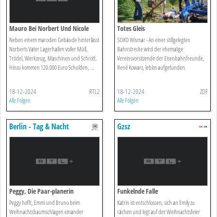
Mauro Bei Norbert Und Nicole
Totes Gleis
Neben einem maroden Gebäude hinterlässt
SOKO Wismar - An einer stillgelegten
Norberts Vater Lagerhallen voller Müll,
Bahnstrecke wird der ehemalige
Trödel, Werkzeug, Maschinen und Schrott.
Vereinsvorsitzende der Eisenbahnfreunde,
Hinzu kommen 120.000 Euro Schulden, ...
René Kowarz, leblos aufgefunden.
18-12-2024
RTL2
18-12-2024
ZDF
Alle Folgen
Alle Folgen
Berlin - Tag & Nacht
Gzsz
Peggy, Die Paar-planerin
Funkelnde Falle
Peggy hofft, Emmi und Bruno beim
Katrin ist entschlossen, sich an Emily zu
Weihnachtsbaumschlagen einander
rächen und legt auf der Weihnachtsfeier