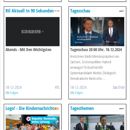
Rtl Aktuell In 90 Sekunden
Tagesschau
Abends - Mit Den Wichtigsten
Tagesschau 20:00 Uhr, 18.12.2024
Themen Des Tages
Kretschmer bleibt Ministerpräsident von
Sachsen, Grünenpolitiker Habeck
verweigert TV-Duell mit AfD-
Spitzenkandidatin Weidel, Ökologisch-
Demokratische Partei sche ...
18-12-2024
RTL
18-12-2024
Das Erste
Alle Folgen
Alle Folgen
Logo! - Die Kindernachrichten
Tagesthemen
Des Zdf