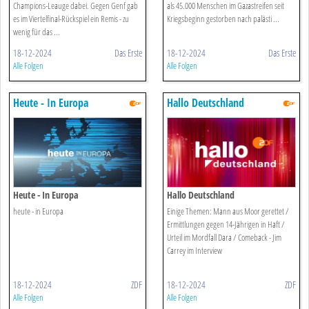
Champions-Leauge dabei. Gegen Genf gab
als 45.000 Menschen im Gazastreifen seit
es im Viertelfinal-Rückspiel ein Remis - zu
Kriegsbeginn gestorben nach palästi ...
wenig für das ...
18-12-2024
Das Erste
18-12-2024
Das Erste
Alle Folgen
Alle Folgen
Heute - In Europa
Hallo Deutschland
Heute - In Europa
Hallo Deutschland
heute - in Europa
Einige Themen: Mann aus Moor gerettet /
Ermittlungen gegen 14-Jährigen in Haft /
Urteil im Mordfall Dara / Comeback - Jim
Carrey im Interview
18-12-2024
ZDF
18-12-2024
ZDF
Alle Folgen
Alle Folgen