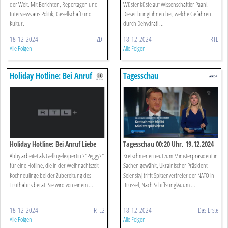
der Welt. Mit Berichten, Reportagen und
Wüstenküste auf Wissenschaftler Paani.
Interviews aus Politik, Gesellschaft und
Dieser bringt ihnen bei, welche Gefahren
Kultur.
durch Dehydrati ...
18-12-2024
ZDF
18-12-2024
RTL
Alle Folgen
Alle Folgen
Holiday Hotline: Bei Anruf
Tagesschau
Liebe
Holiday Hotline: Bei Anruf Liebe
Tagesschau 00:20 Uhr, 19.12.2024
Abby arbeitet als Geflügelexpertin \"Peggy\"
Kretschmer erneut zum Ministerpräsident in
für eine Hotline, die in der Weihnachtszeit
Sachen gewählt, Ukrainischer Präsident
Kochneulinge bei der Zubereitung des
Selenskyj trifft Spitzenvertreter der NATO in
Truthahns berät. Sie wird von einem ...
Brüssel, Nach Schiffsungl&uum ...
18-12-2024
RTL2
18-12-2024
Das Erste
Alle Folgen
Alle Folgen