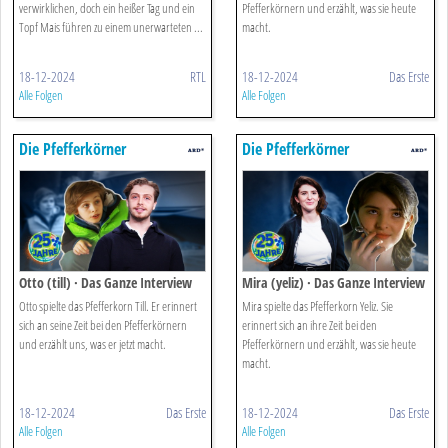
verwirklichen, doch ein heißer Tag und ein
Pfefferkörnern und erzählt, was sie heute
Topf Mais führen zu einem unerwarteten ...
macht.
18-12-2024
RTL
18-12-2024
Das Erste
Alle Folgen
Alle Folgen
Die Pfefferkörner
Die Pfefferkörner
Otto (till) · Das Ganze Interview
Mira (yeliz) · Das Ganze Interview
Otto spielte das Pfefferkorn Till. Er erinnert
Mira spielte das Pfefferkorn Yeliz. Sie
sich an seine Zeit bei den Pfefferkörnern
erinnert sich an ihre Zeit bei den
und erzählt uns, was er jetzt macht.
Pfefferkörnern und erzählt, was sie heute
macht.
18-12-2024
Das Erste
18-12-2024
Das Erste
Alle Folgen
Alle Folgen