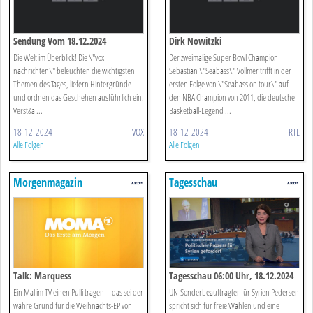
Sendung Vom 18.12.2024
Dirk Nowitzki
Die Welt im Überblick! Die \"vox
Der zweimalige Super Bowl Champion
nachrichten\" beleuchten die wichtigsten
Sebastian \"Seabass\" Vollmer trifft in der
Themen des Tages, liefern Hintergründe
ersten Folge von \"Seabass on tour\" auf
und ordnen das Geschehen ausführlich ein.
den NBA Champion von 2011, die deutsche
Verst&a ...
Basketball-Legend ...
18-12-2024
VOX
18-12-2024
RTL
Alle Folgen
Alle Folgen
Morgenmagazin
Tagesschau
Talk: Marquess
Tagesschau 06:00 Uhr, 18.12.2024
Ein Mal im TV einen Pulli tragen – das sei der
UN-Sonderbeauftragter für Syrien Pedersen
wahre Grund für die Weihnachts-EP von
spricht sich für freie Wahlen und eine