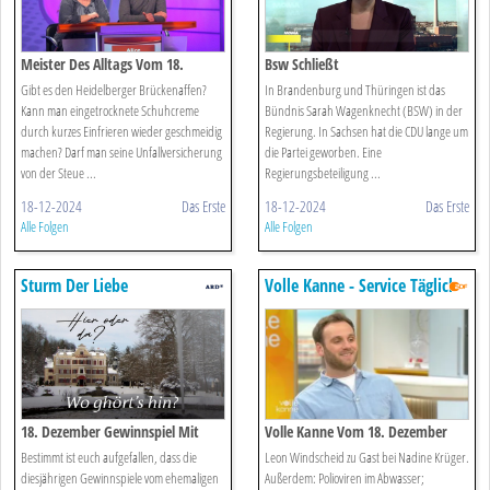
Meister Des Alltags Vom 18.
Bsw Schließt
Dezember 2024
Regierungsbeteiligung Im Bund
Gibt es den Heidelberger Brückenaffen?
In Brandenburg und Thüringen ist das
Nicht Aus
Kann man eingetrocknete Schuhcreme
Bündnis Sarah Wagenknecht (BSW) in der
durch kurzes Einfrieren wieder geschmeidig
Regierung. In Sachsen hat die CDU lange um
machen? Darf man seine Unfallversicherung
die Partei geworben. Eine
von der Steue ...
Regierungsbeteiligung ...
18-12-2024
Das Erste
18-12-2024
Das Erste
Alle Folgen
Alle Folgen
Sturm Der Liebe
Volle Kanne - Service Täglich
18. Dezember Gewinnspiel Mit
Volle Kanne Vom 18. Dezember
Elias Reichert
2024
Bestimmt ist euch aufgefallen, dass die
Leon Windscheid zu Gast bei Nadine Krüger.
diesjährigen Gewinnspiele vom ehemaligen
Außerdem: Polioviren im Abwasser;