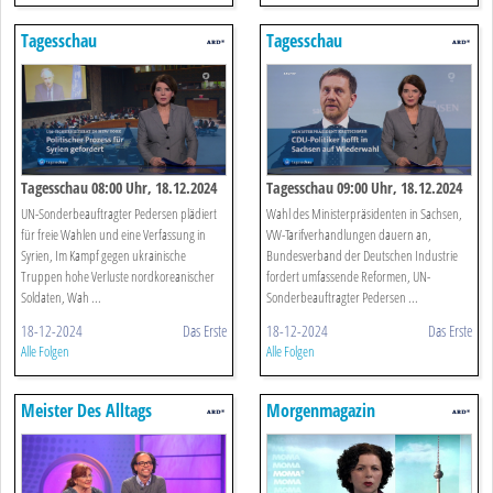
Tagesschau
Tagesschau
Tagesschau 08:00 Uhr, 18.12.2024
Tagesschau 09:00 Uhr, 18.12.2024
UN-Sonderbeauftragter Pedersen plädiert
Wahl des Ministerpräsidenten in Sachsen,
für freie Wahlen und eine Verfassung in
VW-Tarifverhandlungen dauern an,
Syrien, Im Kampf gegen ukrainische
Bundesverband der Deutschen Industrie
Truppen hohe Verluste nordkoreanischer
fordert umfassende Reformen, UN-
Soldaten, Wah ...
Sonderbeauftragter Pedersen ...
18-12-2024
Das Erste
18-12-2024
Das Erste
Alle Folgen
Alle Folgen
Meister Des Alltags
Morgenmagazin