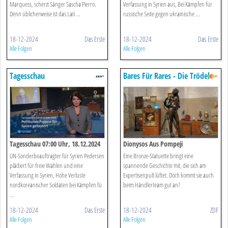
Marquess, scherzt Sänger Sascha Pierro.
Verfassung in Syrien aus, Bei Kämpfen für
Denn üblicherweise ist das Lati ...
russische Seite gegen ukrainische ...
18-12-2024
Das Erste
18-12-2024
Das Erste
Alle Folgen
Alle Folgen
Tagesschau
Bares Für Rares - Die Trödel-
show Mit Horst Lichter
Tagesschau 07:00 Uhr, 18.12.2024
Dionysos Aus Pompeji
UN-Sonderbeauftragter für Syrien Pedersen
Eine Bronze-Statuette bringt eine
plädiert für freie Wahlen und eine
spannende Geschichte mit, die sich am
Verfassung in Syrien, Hohe Verluste
Expertisenpult lüftet. Doch kommt sie auch
nordkoreanischer Soldaten bei Kämpfen fü
beim Händlerteam gut an?
...
18-12-2024
Das Erste
18-12-2024
ZDF
Alle Folgen
Alle Folgen