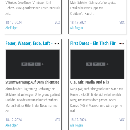
\"Guidos Deko Queen\" müssen fünf
Main-Schleifen-Schmaus\nVorspeise:
Hobby-Deko-Spezialist:innen unter Zeitdruck
Fränkische Weinsuppe mit
zei ...
Croûtons\nHaupt ...
18-12-2024
VOX
18-12-2024
VOX
Alle Folgen
Alle Folgen
Feuer, Wasser, Erde, Luft -
First Dates - Ein Tisch Für
Retter In Ihrem Element
Zwei
Sturmwarnung Auf Dem Chiemsee
U.a. Mit: Nadia Und Nils
Alarm bei der Flugrettung Hochgurgl: ein
Nadja (41) sucht dringend einen Mann mit
Skifahrer ist auf eisigem Untergrund gestürzt
Humor, Nils (35) findet sich selbst ziemlich
und die Crew des Rettungshubschraubers
witzig. Das müsste doch passen, oder?
Martin 8 eilt zur Hilfe. In der Notaufnahme
Konrad (40) ist Masseur und würde gerne
de ...
mal ...
18-12-2024
VOX
18-12-2024
VOX
Alle Folgen
Alle Folgen