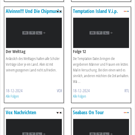
Alvinnn!!! Und Die Chipmunks
Temptation Island V.i.p.
Der Welttag
Folge 12
Anlässlich des Welttages halten alle Schüler
Die Temptation Dates bringen die
Vorträge über je ein Land. Alvin ist mit
vergebenen Männer und Frauen ein letztes
seinem gezogenen Land nicht zufrieden.
Mal in Versuchung. Bei den einen wird es
sinnlich, anderen möchten die Zeit anhalten.
Wä ...
18-12-2024
VOX
18-12-2024
RTL
Alle Folgen
Alle Folgen
Vox Nachrichten
Seabass On Tour