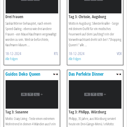
Drei Frauen
Tag 3: Chrissie, Augsburg
Saskia Wörner behauptet, nach einem
Motto in Augsburg: Silvesterknaller - Sorge
Speed-Dating - ebenso wie drei andere
mit deinem Outfit für ein modisches
Frauen - von Mauel Kaufmann vergewaltigt
Feuerwerk auf dem Laufsteg!\nIn der
worden zu sein. Weil sie befürchtete,
Vorweihnachtszeit dreht sich bei \"Shopping
Kaufmann k&oum ...
Queen\" alle ...
18-12-2024
RTL
18-12-2024
VOX
Alle Folgen
Alle Folgen
Guidos Deko Queen
Das Perfekte Dinner
Tag 3: Susanne
Tag 3: Philipp, Würzburg
Motto: Crazy Living - Teste einen extremen
Philipp, 35 Jahre, aus Würzburg serviert
Wohntrend in deinen 4 Wänden aus!\nIn
heute ein Drei-Gänge-Menü.\nMotto: