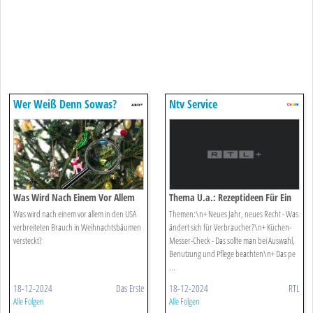
Wer Weiß Denn Sowas?
Ntv Service
Was Wird Nach Einem Vor Allem
Thema U.a.: Rezeptideen Für Ein
In Den Usa Verbreiteten Brauch In
Perfektes Festtagsmenü
Was wird nach einem vor allem in den USA
Themen:\n+ Neues Jahr, neues Recht - Was
Weihnachtsbäumen Versteckt.
verbreiteten Brauch in Weihnachtsbäumen
ändert sich für Verbraucher?\n+ Küchen-
versteckt?
Messer-Check - Das sollte man bei Auswahl,
Benutzung und Pflege beachten\n+ Das pe
...
18-12-2024
Das Erste
18-12-2024
RTL
Alle Folgen
Alle Folgen