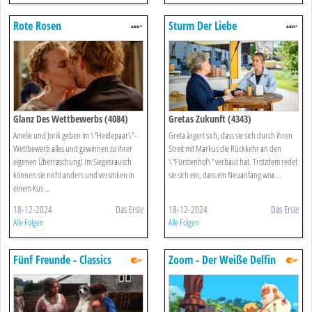
Rote Rosen
Sturm Der Liebe
Glanz Des Wettbewerbs (4084)
Gretas Zukunft (4343)
Amelie und Jorik geben im \"Heidepaar\"-
Greta ärgert sich, dass sie sich durch ihren
Wettbewerb alles und gewinnen zu ihrer
Streit mit Markus die Rückkehr an den
eigenen Überraschung! Im Siegesrausch
\"Fürstenhof\" verbaut hat. Trotzdem redet
können sie nicht anders und versinken in
sie sich ein, dass ein Neuanfang woa ...
einem Kus ...
18-12-2024
Das Erste
18-12-2024
Das Erste
Alle Folgen
Alle Folgen
Fünf Freunde - Classics
Zoom - Der Weiße Delfin