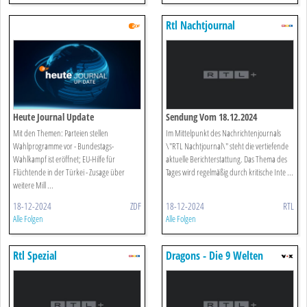
Rtl Nachtjournal
Heute Journal Update
Sendung Vom 18.12.2024
Mit den Themen: Parteien stellen
Im Mittelpunkt des Nachrichtenjournals
Wahlprogramme vor - Bundestags-
\"RTL Nachtjournal\" steht die vertiefende
Wahlkampf ist eröffnet; EU-Hilfe für
aktuelle Berichterstattung. Das Thema des
Flüchtende in der Türkei - Zusage über
Tages wird regelmäßig durch kritische Inte ...
weitere Mill ...
18-12-2024
ZDF
18-12-2024
RTL
Alle Folgen
Alle Folgen
Rtl Spezial
Dragons - Die 9 Welten