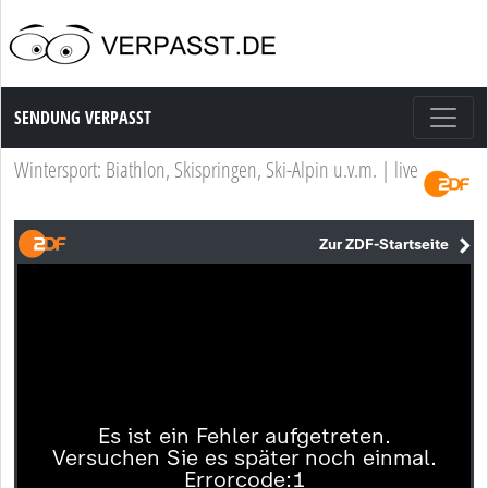
Sendung Verpasst
SENDUNG VERPASST
Wintersport: Biathlon, Skispringen, Ski-Alpin u.v.m. | live