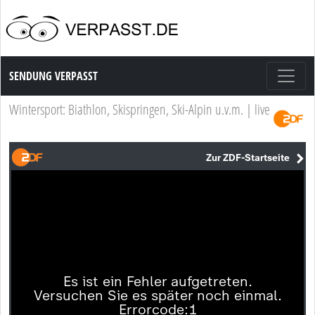
Sendung Verpasst
SENDUNG VERPASST
Wintersport: Biathlon, Skispringen, Ski-Alpin u.v.m. | live