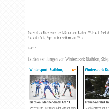
Das verkürzte Einzelrennen der Männer beim Biathlon-Weltcup in Poklj
Alexander Ruda, Expertin: Denise Herrmann-Wick.
Bron: ZDF
Letzten sendungen von Wintersport: Biathlon, Skispr
Wintersport: Biathlon,
Wintersport: Bi
Skispringen, Ski-alpin U.v.m. -
Skispringen, Ski
Live
Live
Biathlon: Männer-einzel Am 13.
Frauen-abfahrt In 
März Relive
März Mit Emma Ai
Das verkürzte Einzelrennen der Männer beim
Das Abfahrtsrennen de