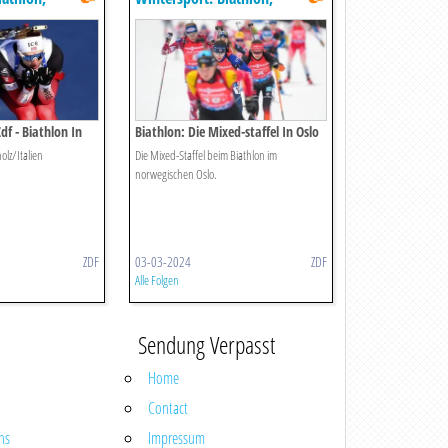
i-alpin U.v.m. -
Skispringen, Ski-alpin U.v.m. -
Live
df - Biathlon In
Biathlon: Die Mixed-staffel In Oslo
Sprint Männer
lz/Italien
Die Mixed-Staffel beim Biathlon im
norwegischen Oslo.
ZDF
03-03-2024
ZDF
Alle Folgen
Sendung Verpasst
Home
Contact
ns
Impressum