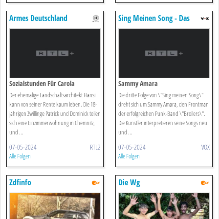
Armes Deutschland
Sing Meinen Song - Das
Weihnachtskonzert
Sozialstunden Für Carola
Sammy Amara
Der ehemalige Landschaftsarchitekt Hansi
Die dritte Folge von \"Sing meinen Song\"
kann von seiner Rente kaum leben. Die 18-
dreht sich um Sammy Amara, den Frontman
jährigen Zwillinge Patrick und Dominick teilen
der erfolgreichen Punk-Band \"Broilers\".
sich eine Einzimmerwohnung in Chemnitz,
Die Künstler interpretieren seine Songs neu
und ...
und ...
07-05-2024
RTL2
07-05-2024
VOX
Alle Folgen
Alle Folgen
Zdfinfo
Die Wg