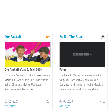
Die Anstalt
Ex On The Beach
Die Anstalt Vom 7. Mai 2024
Folge 1
Ist unsere Rente noch sicher? Zusammen mit
Ex is back! In Mexiko treffen wieder wilde
Maike Kühl, Abdelkarim und Bodo Wartke
Singles auf ihre Verflossenen. Wessen
geben Claus und Max ein Update zur
Romanzen entflammen erneut und welche
Altersvorsorge in Deutschland.
Liaisons werden endgültig begraben?
07-05-2024
ZDF
07-05-2024
RTL2
Alle Folgen
Alle Folgen