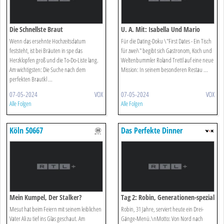
Die Schnellste Braut
U. A. Mit: Isabella Und Mario
Wenn das ersehnte Hochzeitsdatum
Für die Dating-Doku \"First Dates - Ein Tisch
feststeht, ist bei Bräuten in spe das
für zwei\" begibt sich Gastronom, Koch und
Herzklopfen groß und die To-Do-Liste lang.
Weltenbummler Roland Trettl auf eine neue
Am wichtigsten: Die Suche nach dem
Mission: In seinem besonderen Restau ...
perfekten Brautkl ...
07-05-2024
VOX
07-05-2024
VOX
Alle Folgen
Alle Folgen
Köln 50667
Das Perfekte Dinner
Mein Kumpel, Der Stalker?
Tag 2: Robin, Generationen-spezial
Mesut hat beim Feiern mit seinem leiblichen
Robin, 31 Jahre, serviert heute ein Drei-
Vater Ali zu tief ins Glas geschaut. Am
Gänge-Menü.\nMotto: Von Nord nach