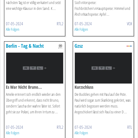
nächsten Tag ist er völlig verkatert und setzt
Süd\nVorspeise:
eine wichtige Klausur in den Sand. K ...
Fischbrötchen\nHauptspeise: Himmel und
Ähd\nNachspeise: Apfel ...
07-05-2024
RTL2
07-05-2024
VOX
Alle Folgen
Alle Folgen
Berlin - Tag & Nacht
Gzsz
Es War Nicht Bruno...
Kurzschluss
Amelie erinnert sich endlich wieder an den
Die Buddies gehen mit Paul auf die Piste.
Übergriff und erkennt, dass nicht Bruno,
Paul wird sogar zum Skatkönig gekrönt, was
sondern Sascha der wahre Täter ist. Sofort
natürlich begossen werden muss.
geht sie zur Polizei, um ihren Irrtum zu ...
Angeschickert lässt sich Paul zu einer D ...
07-05-2024
RTL2
07-05-2024
RTL
Alle Folgen
Alle Folgen