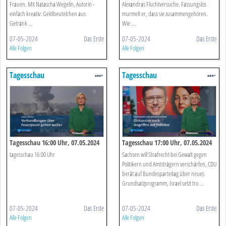
Frauen. Mit Natascha Wegelin, Autorin -
Alexandras Fluchtversuche. Fassungslos
einfach kreativ: Geldbeutelchen aus
murmelt er, dass sie zusammengehören.
Getränk ...
Wie ...
07-05-2024
Das Erste
07-05-2024
Das Erste
Alle Folgen
Alle Folgen
Tagesschau
Tagesschau
Tagesschau 16:00 Uhr, 07.05.2024
Tagesschau 17:00 Uhr, 07.05.2024
tagesschau 16:00 Uhr
Sachsen will Strafrecht bei Gewalt gegen
Politikern und Amtsträgern verschärfen, CDU
berät auf Bundesparteitag über neues
Grundsatzprogramm, Israel setzt tro ...
07-05-2024
Das Erste
07-05-2024
Das Erste
Alle Folgen
Alle Folgen