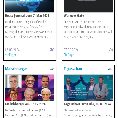
Heute Journal Vom 7. Mai 2024
Warriors Gate
Mit den Themen: Angriffe auf Politiker -
Jack ist im wahren Leben ein Loser.
Debatte über verschärftes Strafrecht;
Mitschüler und Andere tyrannisieren ihn
Parteitag der CDU - Konservative Akzente im
auf Schritt und Tritt. In seiner Computerwelt
Wahljahr; Fünfte Amtszeit im Kreml - Ru ...
ist Jack, aka \"Black Night\
07-05-2024
ZDF
07-05-2024
VOX
Alle Folgen
Alle Folgen
Maischberger
Tagesschau
Maischberger Am 07.05.2024
Tagesschau 00:10 Uhr, 08.05.2024
Die Gäste: Thomas de Maizière (CDU),
CDU verabschiedet neues
Christian Dürr (FDP), Dietmar Bartsch (Die
Grundsatzprogramm bei Parteitag in Berlin,