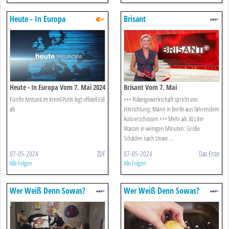
Heute - In Europa
Brisant
Heute - In Europa Vom 7. Mai 2024
Brisant Vom 7. Mai
Fünfte Amtszeit im Kreml Putin legt offiziell Eid
+++ Polizeigewerkschaft spricht von
ab
Hinrichtung: Mann in Berlin aus fahrendem
Auto erschossen +++ Mehr als 30 Liter
Wasser in wenigen Minuten: Große
Schäden nach Unwe ...
07-05-2024
ZDF
07-05-2024
Das Erste
Alle Folgen
Alle Folgen
Wer Weiß Denn Sowas?
Wer Weiß Denn Sowas?