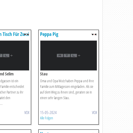
in Tisch Für Zwei
Peppa Pig
Und Selim
Stau
dgassen ist ein
Oma und Opa Wutz haben Peppa und ihre
Familie entscheidet
Familie zum Mittagessen eingeladen. Als sie
icher Partner zu ihr
auf dem Weg zu ihnen sind, geraten sie in
datet den
einen sehr langen Stau.
...
VOX
15-05-2024
VOX
Alle Folgen