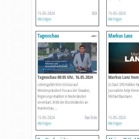
15-05-2024
VOX
15-05-2024
Alle Folgen
Alle Folgen
Tagesschau
Markus Lanz
Tagesschau 00:05 Uhr, 16.05.2024
Markus Lanz Vom 
Lebensgefährliche Schüsse auf
Zu Gast: SPD-Politiker K
Ministerpräsident Fico aus der Slowakei,
Journalistin Antje Hön
Regierungs-Koalition in Niederlanden
Michael Baumann
vereinbart, Kritik der Bundesländer an
Krankenhau ...
15-05-2024
Das Erste
15-05-2024
Alle Folgen
Alle Folgen