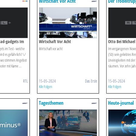
Wirtschaft Vor Acht
Der Trödeltrup
rad-gadgets Im
Wirtschaft Vor Acht
Otto Bei Michael
s im Test - welche
Wirtschaft vor acht
Im vergangenen Nove
rd es gefährlich? \/
(50) sein geliebtes R
- wo stimmen Angebot
Uneinigkeiten mit de
oter mit Kame ...
räumen. Vor zehn Jahre
RTL
15-05-2024
Das Erste
15-05-2024
Alle Folgen
Alle Folgen
Tagesthemen
Heute-journal