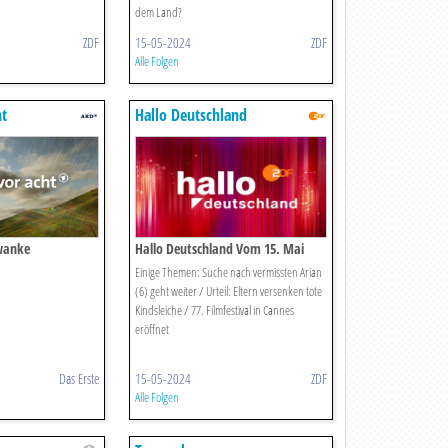
dem Land?
ZDF
15-05-2024
ZDF
Alle Folgen
ht
Hallo Deutschland
wanke
Hallo Deutschland Vom 15. Mai
2024
Einige Themen: Suche nach vermissten Arian
(6) geht weiter / Urteil: Eltern versenken tote
Kindsleiche / 77. Filmfestival in Cannes
eröffnet
Das Erste
15-05-2024
ZDF
Alle Folgen