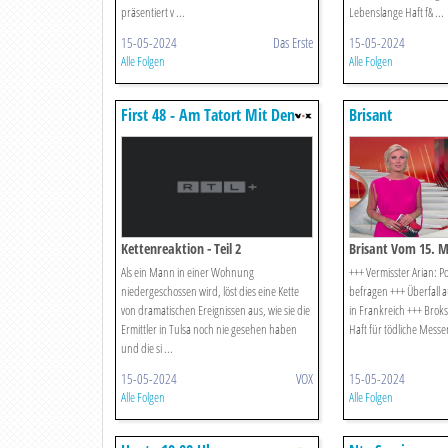
präsentiert v ...
Lebenslange Haft f& ...
15-05-2024
Das Erste
15-05-2024
Alle Folgen
Alle Folgen
First 48 - Am Tatort Mit Den
Brisant
Us-ermittlern
Kettenreaktion - Teil 2
Brisant Vom 15. M
Als ein Mann in einer Wohnung
+++ Vermisster Arian: Po
niedergeschossen wird, löst dies eine Kette
befragen +++ Überfall a
von dramatischen Ereignissen aus, wie sie die
in Frankreich +++ Brok
Ermittler in Tulsa noch nie gesehen haben
Haft für tödliche Messera
und die si ...
15-05-2024
VOX
15-05-2024
Alle Folgen
Alle Folgen