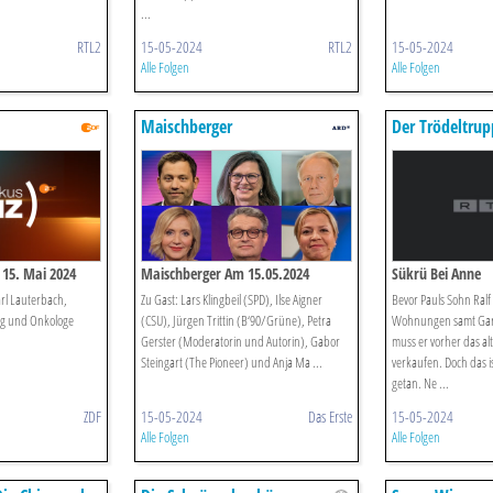
...
RTL2
15-05-2024
RTL2
15-05-2024
Alle Folgen
Alle Folgen
Maischberger
Der Trödeltrup
15. Mai 2024
Maischberger Am 15.05.2024
Sükrü Bei Anne
arl Lauterbach,
Zu Gast: Lars Klingbeil (SPD), Ilse Aigner
Bevor Pauls Sohn Ralf
ing und Onkologe
(CSU), Jürgen Trittin (B‘90/Grüne), Petra
Wohnungen samt Gar
Gerster (Moderatorin und Autorin), Gabor
muss er vorher das al
Steingart (The Pioneer) und Anja Ma ...
verkaufen. Doch das ist
getan. Ne ...
ZDF
15-05-2024
Das Erste
15-05-2024
Alle Folgen
Alle Folgen