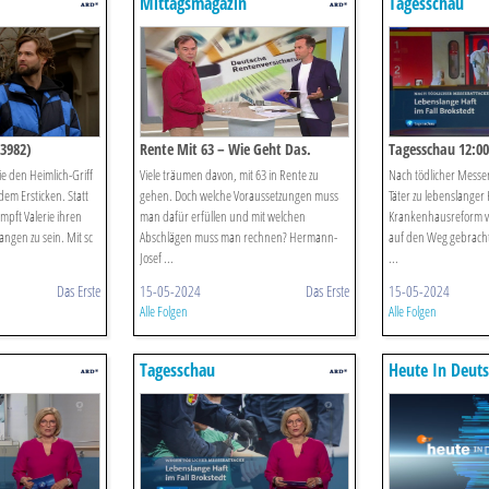
Mittagsmagazin
Tagesschau
(3982)
Rente Mit 63 – Wie Geht Das.
Tagesschau 12:00
e den Heimlich-Griff
Viele träumen davon, mit 63 in Rente zu
Nach tödlicher Messer
 dem Ersticken. Statt
gehen. Doch welche Voraussetzungen muss
Täter zu lebenslanger H
mpft Valerie ihren
man dafür erfüllen und mit welchen
Krankenhausreform v
angen zu sein. Mit sc
Abschlägen muss man rechnen? Hermann-
auf den Weg gebracht,
Josef ...
...
Das Erste
15-05-2024
Das Erste
15-05-2024
Alle Folgen
Alle Folgen
Tagesschau
Heute In Deut