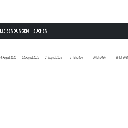
LLE SENDUNGEN
SUCHEN
03 August 2026
02 August 2026
01 August 2026
31 Juli 2026
30 Juli 2026
29 Juli 202