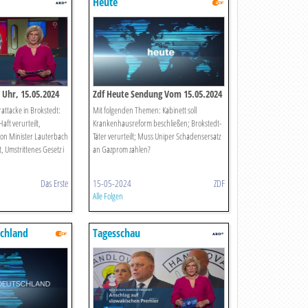
Heute
 Uhr, 15.05.2024
Zdf Heute Sendung Vom 15.05.2024
attacke in Brokstedt:
Mit folgenden Themen: Kabinett soll
aft verurteilt,
Krankenhausreform beschließen; Brokstedt-
on Minister Lauterbach
Täter verurteilt; Muss Uniper Schadensersatz
 Umstrittenes Gesetz i
an Gazprom zahlen?
Das Erste
15-05-2024
ZDF
Alle Folgen
schland
Tagesschau