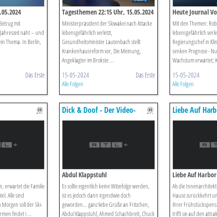
.05.2024
Tagesthemen 22:15 Uhr, 15.05.2024
Heute Journal V
 Betrug mit
Ministerpräsident der Slowakei nach Attacke
Mit den Themen: Robe
Jahreszeit naht – und
lebensgefährlich verletzt,
lebensgefährlich verle
in Thema. In Berlin,
Gesundheitsminister Lautenbach stellt
Regierungschef in Klin
Krankenhausreform vor, Die Meinung,
senken Prognose - N
Angeklagter im Brokste ...
Wachstum erwartet; Ka
Das Erste
15-05-2024
Das Erste
15-05-2024
Alle Folgen
Alle Folgen
Dick & Doof - Der Video-
Liebe Auf Harb
podcast
Abdul Klappstuhl
Liebe Auf Harbor
, erwartet die Familie
Es sollte eigentlich keine Witzefolge werden,
Als die Innenarchitek
l. Alle sind
ist es jedoch dann irgendwie doch
Hause zurückkehrt um
 Morgen soll der Ski-
geworden... ganz liebe Grüße an Fritzchen,
ihrer Frühstückspens
men findet i ...
Abdul Klappstuhl, Ahmed Schachbrett, Chuck
trifft sie auf den attra