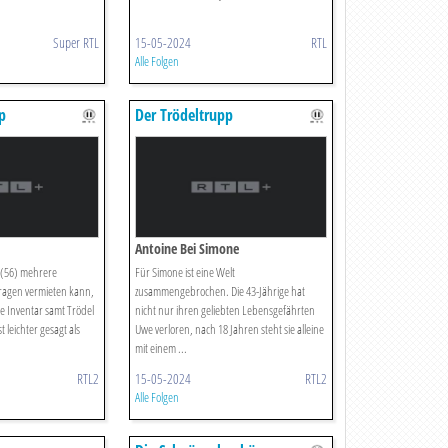
Super RTL
15-05-2024
RTL
Alle Folgen
p
Der Trödeltrupp
Antoine Bei Simone
 (56) mehrere
Für Simone ist eine Welt
agen vermieten kann,
zusammengebrochen. Die 43-Jährige hat
te Inventar samt Trödel
nicht nur ihren geliebten Lebensgefährten
 leichter gesagt als
Uwe verloren, nach 18 Jahren steht sie alleine
mit einem ...
RTL2
15-05-2024
RTL2
Alle Folgen