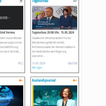
p
Tagesschau
 Und Verena
Tagesschau 20:00 Uhr, 15.05.2024
mber musste Michael
Slowakischer Ministerpräsident Fico bei
estaurant aufgrund von
Attentat lebensgefährlich verletzt,
r Geschäftsführung
Rechtskonservative Vier-Parteien-Koalition in
n hat er die Erleb ...
den Niederlanden wird Regierung
übernehm ...
RTL2
15-05-2024
Das Erste
Alle Folgen
Auslandsjournal