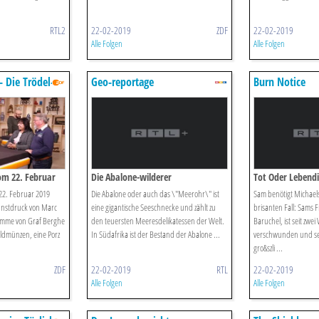
RTL2
22-02-2019
ZDF
22-02-2019
Alle Folgen
Alle Folgen
- Die Trödel-
Geo-reportage
Burn Notice
Lichter
om 22. Februar
Die Abalone-wilderer
Tot Oder Lebend
 22. Februar 2019
Die Abalone oder auch das \"Meerohr\" ist
Sam benötigt Michaels
unstdruck von Marc
eine gigantische Seeschnecke und zählt zu
brisanten Fall: Sams F
ramme von Graf Berghe
den teuersten Meeresdelikatessen der Welt.
Baruchel, ist seit zwe
oldmünzen, eine Porz
In Südafrika ist der Bestand der Abalone ...
verschwunden und sei
gro&szli ...
ZDF
22-02-2019
RTL
22-02-2019
Alle Folgen
Alle Folgen