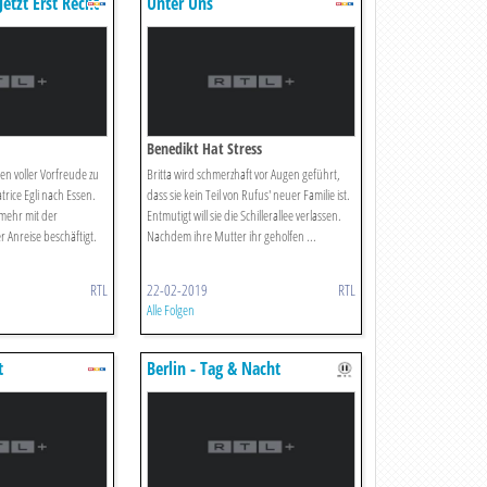
etzt Erst Recht
Unter Uns
Benedikt Hat Stress
n voller Vorfreude zu
Britta wird schmerzhaft vor Augen geführt,
rice Egli nach Essen.
dass sie kein Teil von Rufus' neuer Familie ist.
 mehr mit der
Entmutigt will sie die Schillerallee verlassen.
r Anreise beschäftigt.
Nachdem ihre Mutter ihr geholfen ...
RTL
22-02-2019
RTL
Alle Folgen
t
Berlin - Tag & Nacht