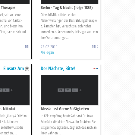
e Therapie
Berlin - Tag & Nacht (folge 1886)
eit, sich von einer
Obwohl Milla mit den ersten
esmal von Carlos -
Nebenwirkungen der Bestrahlungstherapie
en, und bietet ihm
zu kämpfen hat, versucht sie, sich nichts
Finn, dass er sich auf
anmerken zu lassen und spielt sogar vor Leon
ihre Verbrennunge ...
RTL
22-02-2019
RTL2
Alle Folgen
 - Einsatz Am
Der Nächste, Bitte!
t. Nikolai
Alessia Isst Gerne Süßigkeiten
als „Curry & Fritz“ im
In Köln empfängt heute Zahnarzt Dr. Ingo
 Nikolai in der
Schröder die kleine Alessia. Ihr Problem: Sie
 selbstbewusst die
isst gerne Süßigkeiten. Zeigt sich das auch an
enzeichen. ...
ihren Zähnen ...