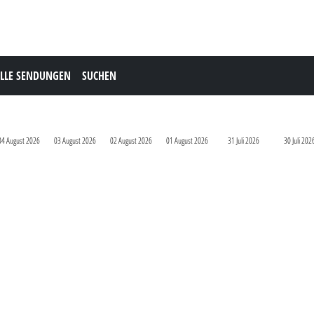
LLE SENDUNGEN
SUCHEN
04 August 2026
03 August 2026
02 August 2026
01 August 2026
31 Juli 2026
30 Juli 202