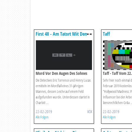
First 48 - Am Tatort Mit Den
Taff
Us-ermittlern
Mord Vor Den Augen Des Sohnes
Taff - Taff Vom 22
Die Detectives Eric Torrence und Henry Lucas
Sehr hier noch einmal di
ermitteln im Mordfall eines 31-jährigen
Februar 2019 kostenlos
Mannes, dessen Leiche auf einem Feld
"Hollywood Madness: P
aufgefunden wurde. Unterdessen startet in
Influencer bei der Arbei
Charlott ...
lizenzrechtlichen Gr&u ..
22-02-2019
VOX
22-02-2019
Alle Folgen
Alle Folgen