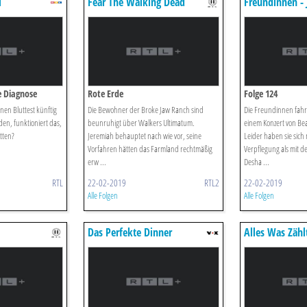
l
Fear The Walking Dead
Freundinnen - J
e Diagnose
Rote Erde
Folge 124
nen Bluttest künftig
Die Bewohner der Broke Jaw Ranch sind
Die Freundinnen fahre
en, funktioniert das,
beunruhigt über Walkers Ultimatum.
einem Konzert von Beat
tten?
Jeremiah behauptet nach wie vor, seine
Leider haben sie sich
Vorfahren hätten das Farmland rechtmäßig
Verpflegung als mit de
erw ...
Desha ...
RTL
22-02-2019
RTL2
22-02-2019
Alle Folgen
Alle Folgen
Das Perfekte Dinner
Alles Was Zähl