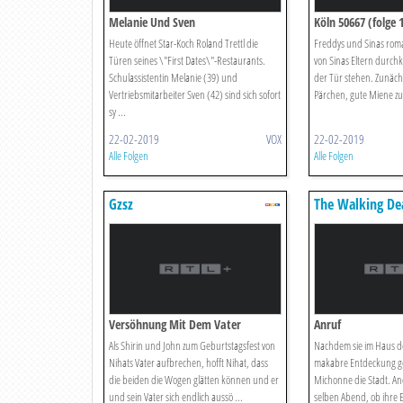
Melanie Und Sven
Köln 50667 (folge 
Heute öffnet Star-Koch Roland Trettl die
Freddys und Sinas roma
Türen seines \"First Dates\"-Restaurants.
von Sinas Eltern durchkr
Schulassistentin Melanie (39) und
der Tür stehen. Zunäch
Vertriebsmitarbeiter Sven (42) sind sich sofort
Pärchen, gute Miene zu
sy ...
22-02-2019
VOX
22-02-2019
Alle Folgen
Alle Folgen
Gzsz
The Walking De
Versöhnung Mit Dem Vater
Anruf
Als Shirin und John zum Geburtstagsfest von
Nachdem sie im Haus d
Nihats Vater aufbrechen, hofft Nihat, dass
makabre Entdeckung ge
die beiden die Wogen glätten können und er
Michonne die Stadt. An
und sein Vater sich endlich aussö ...
selben Abend, ob ihre 