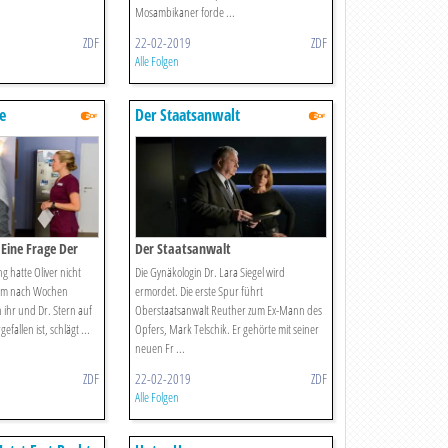
Mosambikaner forde ...
ZDF
22-02-2019
ZDF
Alle Folgen
e
Der Staatsanwalt
 Eine Frage Der
Der Staatsanwalt
g hatte Oliver nicht
Die Gynäkologin Dr. Lara Siegel wird
 ihm nach Wochen
ermordet. Die erste Spur führt
 ihr und Dr. Stern auf
Oberstaatsanwalt Reuther zum Ex-Mann des
efallen ist, schlägt ...
Opfers, Mark Telschik. Er gehörte mit seiner
neuen Fr ...
ZDF
22-02-2019
ZDF
Alle Folgen