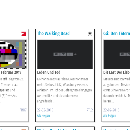
The Walking Dead
Csi: Den Täter
. Februar 2019
Leben Und Tod
Die Last Der Lieb
e taff Folge vom 22.
Michonne misstraut dem Governor immer
Maurice Hudson wird t
. Themen u.a.:
mehr. Sie beschließt, Woodbury wieder zu
aufgefunden. Die Auto
aparazzi und
verlassen. Im Hof des Gefängnisses hingegen
etwas Schwerem erdr
t (5)".+++ Aus
werden Rick und die anderen von
dadurch erstickt ist. D
.
angreifende ...
herau ...
PRO7
22-02-2019
RTL2
22-02-2019
Alle Folgen
Alle Folgen