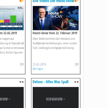
Alle Videos Der Heute-show
om 22.02.2019
Heute-show Vom 22. Februar 2019
i reagiert auf
Oliver Welke berichtet über Notstand und
dierung im Skandal-Fall
multilaterale Verstimmungen, einen runden
 an Grenze zu Venezuela
Tisch, Geklüngel und digitale Aufrüstung.
duro; Rechts-Tipp vom
ZDF
22-02-2019
ZDF
Alle Folgen
Deluxe - Alles Was Spaß
Macht