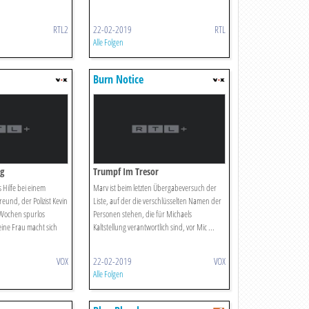
RTL2
22-02-2019
RTL
Alle Folgen
Burn Notice
ig
Trumpf Im Tresor
 Hilfe bei einem
Marv ist beim letzten Übergabeversuch der
reund, der Polizist Kevin
Liste, auf der die verschlüsselten Namen der
i Wochen spurlos
Personen stehen, die für Michaels
ne Frau macht sich
Kaltstellung verantwortlich sind, vor Mic ...
VOX
22-02-2019
VOX
Alle Folgen