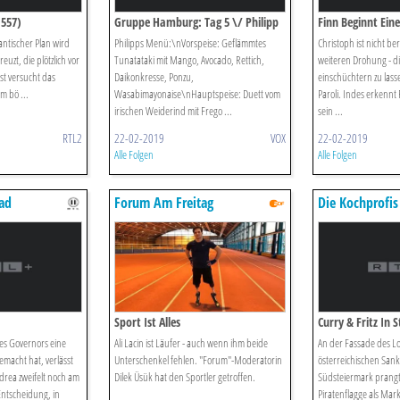
1557)
Gruppe Hamburg: Tag 5 \/ Philipp
Finn Beginnt Ein
ntischer Plan wird
Philipps Menü:\nVorspeise: Geflämmtes
Christoph ist nicht ber
euzt, die plötzlich vor
Tunatataki mit Mango, Avocado, Rettich,
weiteren Drohung - di
st versucht das
Daikonkresse, Ponzu,
einschüchtern zu lass
m bö ...
Wasabimayonaise\nHauptspeise: Duett vom
Paroli. Indes erkennt 
irischen Weiderind mit Frego ...
sein ...
RTL2
22-02-2019
VOX
22-02-2019
Alle Folgen
Alle Folgen
ad
Forum Am Freitag
Die Kochprofis
Herd
Sport Ist Alles
Curry & Fritz In S
es Governors eine
Ali Lacin ist Läufer - auch wenn ihm beide
An der Fassade des Lok
macht hat, verlässt
Unterschenkel fehlen. "Forum"-Moderatorin
österreichischen Sankt
drea zweifelt noch am
Dilek Üsük hat den Sportler getroffen.
Südsteiermark prangt
Entscheidung, in
Piratenflagge als Mark