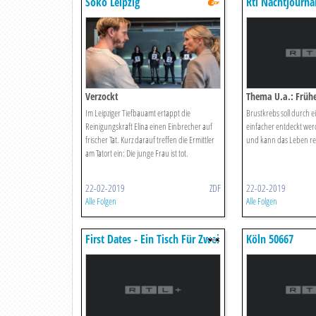
Soko Leipzig
Rtl Nachtjourna
Verzockt
Thema U.a.: Früh
Im Leipziger Tiefbauamt ertappt die
Brustkrebs soll durch ei
Reinigungskraft Elina einen Einbrecher auf
einfacher entdeckt werd
frischer Tat. Kurz darauf treffen die Ermittler
und kann das Leben re
am Tatort ein: Die junge Frau ist tot.
22-02-2019
ZDF
22-02-2019
Alle Folgen
Alle Folgen
First Dates - Ein Tisch Für Zwei
Köln 50667