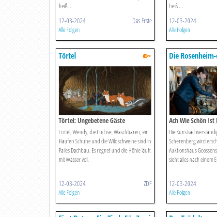
heiß ...
heiß ...
12-03-2024
Das Erste
12-03-2024
Alle Folgen
Alle Folgen
Törtel
Die Rosenheim-
Törtel: Ungebetene Gäste
Ach Wie Schön Ist 
Törtel, Wendy, die Füchse, Waschbären, ein
Die Kunstsachverständi
Haufen Schuhe und die Wildschweine sind in
Scherenberg wird ersc
Palles Dachbau. Es regnet und die Höhle läuft
Auktionshaus Goossens
mit Wasser voll.
sieht alles nach einem 
12-03-2024
ZDF
12-03-2024
Alle Folgen
Alle Folgen