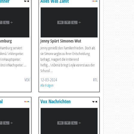
inner
Alles Was Zählt
Hamburg
Jenny Spürt Simones Wut
 Hamburg serviert
Jenny genießt den Familienfrieden. Doch als
-Menü.\nVorspeise:
sie Simone arglos zu ihrer Entscheidung
sch\nHauptspeise:
befragt, reagiert die irritierend
edöns\nNachspeise: ...
heftig...\nDeniz bringt Leyla vorerst aus der
Schussl ...
VOX
12-03-2024
RTL
Alle Folgen
al
Vox Nachrichten