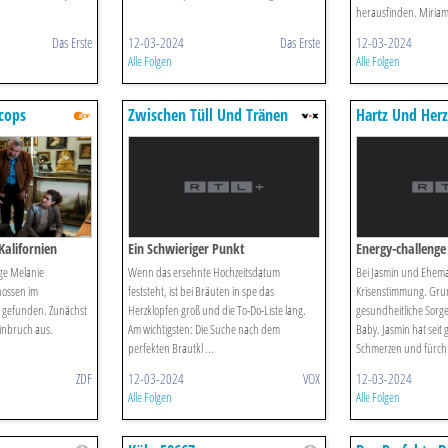
herausfinden. Miriam
Das Erste
12-03-2024
Das Erste
12-03-2024
Alle Folgen
Alle Folgen
cops
Zwischen Tüll Und Tränen
Hartz Und Herzl
Tag
Kalifornien
Ein Schwieriger Punkt
Energy-challenge
ge Melanie
Wenn das ersehnte Hochzeitsdatum
Bei Jasmin und Ehem
hossen im
feststeht, ist bei Bräuten in spe das
Krisenstimmung. Gru
 gefunden. Zunächst
Herzklopfen groß und die To-Do-Liste lang.
gesundheitliche Sorg
Einbruch aus.
Am wichtigsten: Die Suche nach dem
Baby. Jasmin hat seit 
perfekten Brautkl ...
Schmerzen und fürch 
ZDF
12-03-2024
VOX
12-03-2024
Alle Folgen
Alle Folgen