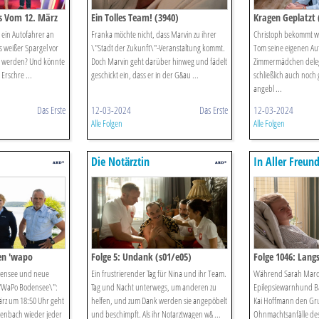
gs Vom 12. März
Ein Tolles Team! (3940)
Kragen Geplatzt 
ein Autofahrer an
Franka möchte nicht, dass Marvin zu ihrer
Christoph bekommt wen
 weißer Spargel vor
\"Stadt der Zukunft\"-Veranstaltung kommt.
Tom seine eigenen Au
lt werden? Und könnte
Doch Marvin geht darüber hinweg und fädelt
Zimmermädchen delegi
Erschre ...
geschickt ein, dass er in der G&au ...
schließlich auch noch
angebl ...
Das Erste
12-03-2024
Das Erste
12-03-2024
Alle Folgen
Alle Folgen
Die Notärztin
In Aller Freun
876 Schöne
Aussichten"}},"
39: Schöne Aus
(s22/e39) - Hö
gen 'wapo
Folge 5: Undank (s01/e05)
Folge 1046: Lang
densee und neue
Ein frustrierender Tag für Nina und ihr Team.
Während Sarah Marq
 \"WaPo Bodensee\":
Tag und Nacht unterwegs, um anderen zu
Epilepsiewarnhund Ba
ärz um 18:50 Uhr geht
helfen, und zum Dank werden sie angepöbelt
Kai Hoffmann den Gru
enbach wieder jeder
und beschimpft. Als ihr Notarztwagen w& ...
Ohnmachtsanfälle de