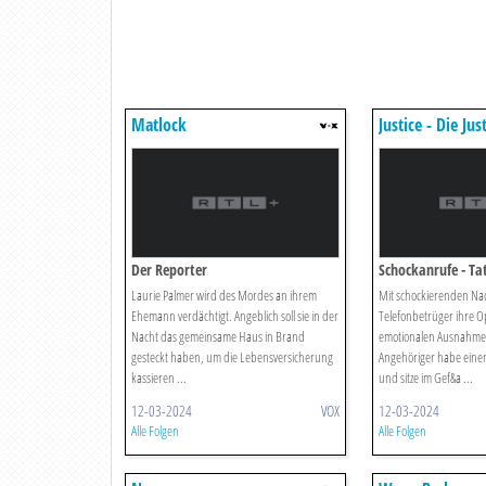
Matlock
Justice - Die Jus
Der Reporter
Schockanrufe - Tat
Laurie Palmer wird des Mordes an ihrem
Mit schockierenden Na
Ehemann verdächtigt. Angeblich soll sie in der
Telefonbetrüger ihre Op
Nacht das gemeinsame Haus in Brand
emotionalen Ausnahmez
gesteckt haben, um die Lebensversicherung
Angehöriger habe einen
kassieren ...
und sitze im Gef&a ...
12-03-2024
VOX
12-03-2024
Alle Folgen
Alle Folgen