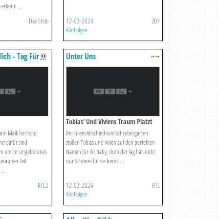
 erkenn ...
Das Erste
12-03-2024
ZDF
Alle Folgen
ich - Tag Für
Unter Uns
Tobias' Und Viviens Traum Platzt
ann Maik herrscht
Bei ihrem Abschied vom Schrebergarten
nd dafür sind
stoßen Tobias und Vivien auf den perfekten
en um ihr ungeborenes
Namen für ihr Baby, doch der Tag hält nicht
geraumer Zeit
nur Schönes für sie bereit ...
...
RTL2
12-03-2024
RTL
Alle Folgen