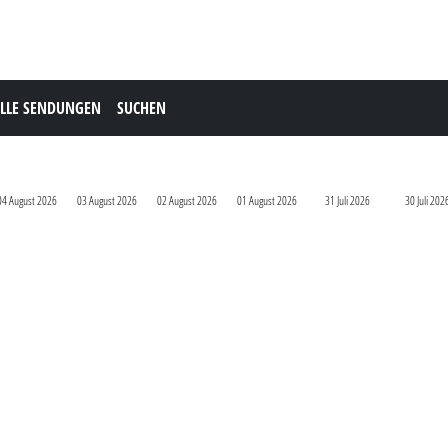
LLE SENDUNGEN
SUCHEN
04 August 2026
03 August 2026
02 August 2026
01 August 2026
31 Juli 2026
30 Juli 202