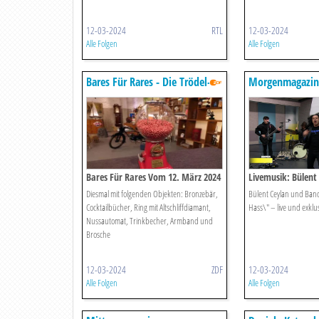
12-03-2024
RTL
12-03-2024
Alle Folgen
Alle Folgen
Bares Für Rares - Die Trödel-
Morgenmagazin
show Mit Horst Lichter
Bares Für Rares Vom 12. März 2024
Livemusik: Bülent
Diesmal mit folgenden Objekten: Bronzebär,
Bülent Ceylan und Ban
Cocktailbücher, Ring mit Altschliffdiamant,
Hass\" – live und exkl
Nussautomat, Trinkbecher, Armband und
Brosche
12-03-2024
ZDF
12-03-2024
Alle Folgen
Alle Folgen