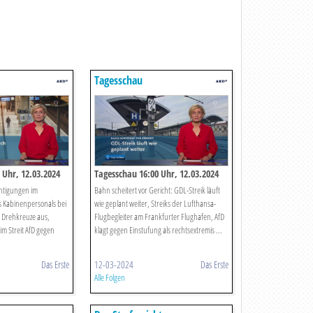
Tagesschau
 Uhr, 12.03.2024
Tagesschau 16:00 Uhr, 12.03.2024
chtigungen im
Bahn scheitert vor Gericht: GDL-Streik läuft
s Kabinenpersonals bei
wie geplant weiter, Streiks der Lufthansa-
 Drehkreuze aus,
Flugbegleiter am Frankfurter Flughafen, AfD
m Streit AfD gegen
klagt gegen Einstufung als rechtsextremis ...
Das Erste
12-03-2024
Das Erste
Alle Folgen