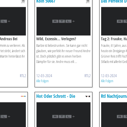
Köln 50667
Das Perfekte D
Andreas Bei
Wild, Exzessiv... Verlogen?
Tag 2: Frauke, 
 Heim zu verlieren: Als
Barbie ist liebestrunken. Sie kann gar nicht
Frauke, 61 Jahre, aus
et stirbt, ändert sich
glauben, wie perfekt ihr neuer Freund Andre
heute ein Dreigänge
 Martin hinterlässt ihr
ist. Doch plötzlich gibt es einen herben
Grüner Reis trifft Fi
Dämpfer für sie. Andre muss eili ...
Stifado mit allerlei G
RTL2
12-03-2024
RTL2
12-03-2024
Alle Folgen
Alle Folgen
Hot Oder Schrott - Die
Rtl Nachtjourn
Allestester