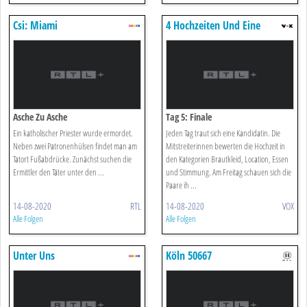
Csi: Miami
4 Hochzeiten Und Eine
Traumreise
Asche Zu Asche
Tag 5: Finale
Ein katholischer Priester wurde ermordet.
Jeden Tag traut sich eine Kandidatin. Die
Neben zwei Patronenhülsen findet man am
Mitstreiterinnen bewerten die Hochzeit in
Tatort Fußabdrücke. Zunächst suchen die
den Kategorien Brautkleid, Location, Essen
Ermittler den Täter unter den ...
und Stimmung. Am Freitag schauen sich die
Paare ih ...
14-08-2020
RTL
14-08-2020
VOX
Alle Folgen
Alle Folgen
Unter Uns
Köln 50667