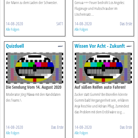
der Mann zu dem Laden der Schwester.
Genua +++ Feuer bedroht Los Angeles:
Flugzeuge und Hubschrauber im
Löscheinsatz ...
14-08-2020
SAT1
14-08-2020
Das Erste
Alle Folgen
Alle Folgen
Quizduell
Wissen Vor Acht - Zukunft
Die Sendung Vom 14. August 2020
Auf süßen Reifen auto Fahren!
Moderator Jörg Pilawa mit den Kandidaten
Zucker statt Gummi? Bei Bioreifen könnte
des Teams \
Gummi bald Vergangenheit sein, erklären
Anja Reschke und Adrian Pflug. Zumindest
das Problem mit dem Erdöl wäre so g ...
14-08-2020
Das Erste
14-08-2020
Das Erste
Alle Folgen
Alle Folgen