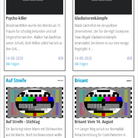
Psycho-killer
Gladiatorenkämpfe
Woodrow Wilton wurde des Mordes an 15
Wade Cantrell ist ein skrupelloser
Frauen für schuldig befunden und soll
Unternehmer, der für die High Society von
hingerichtet werden. Walker hat Zweifel an
Texas illegale Gladiatorenkämpfe
seiner Schuld, doch Wilton selbst hat sich zu
veranstaltet, bei denen es nur eine einzige
den Gr& ...
Regel gibt: A ...
14-08-2020
VOX
14-08-2020
VOX
Alle Folgen
Alle Folgen
Auf Streife
Brisant
Auf Streife - Stichtag
Brisant Vom 14. August
Ein Taxi bringt einen Mann mit Stichwunden
+++ Langer Weg zurück zur Normalität:
auf die Wache. Noch bei Bewusstsein wollte
Reha-Einrichtung für Covid-Patienten in