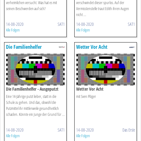
verheimlichen versucht. Was hat es mit
verschwindet dieser spurlos. Auf der
seinen Beschwerden auf sich?
Vermisstenstelle traut Edith ihren Augen
nicht ...
14-08-2020
SAT1
14-08-2020
SAT1
Alle Folgen
Alle Folgen
Die Familienhelfer
Wetter Vor Acht
Die Familienhelfer - Ausgeputzt
Wetter Vor Acht
Eine 14-Jährige putzt lieber, statt in die
mit Sven Plöger
Schule zu gehen. Und das, obwohl die
Putzmittel ihr mittlerweile gesundheitlich
schaden. Könnte ein Junge der Grund für ...
14-08-2020
SAT1
14-08-2020
Das Erste
Alle Folgen
Alle Folgen