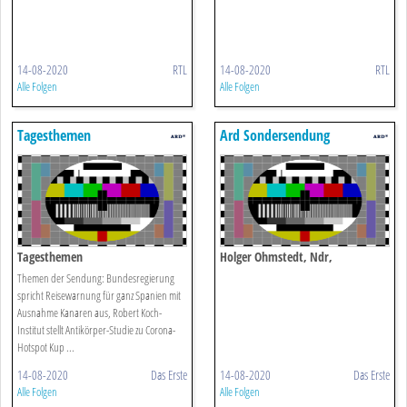
14-08-2020
RTL
14-08-2020
RTL
Alle Folgen
Alle Folgen
Tagesthemen
Ard Sondersendung
Tagesthemen
Holger Ohmstedt, Ndr,
Kommentiert Die Jüngsten
Themen der Sendung: Bundesregierung
Entwicklungen In Der Corona-
spricht Reisewarnung für ganz Spanien mit
Ausnahme Kanaren aus, Robert Koch-
pandemie
Institut stellt Antikörper-Studie zu Corona-
Hotspot Kup ...
14-08-2020
Das Erste
14-08-2020
Das Erste
Alle Folgen
Alle Folgen