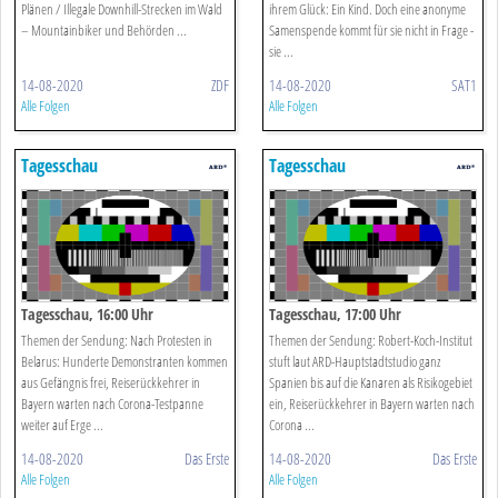
Plänen / Illegale Downhill-Strecken im Wald
ihrem Glück: Ein Kind. Doch eine anonyme
– Mountainbiker und Behörden ...
Samenspende kommt für sie nicht in Frage -
sie ...
14-08-2020
ZDF
14-08-2020
SAT1
Alle Folgen
Alle Folgen
Tagesschau
Tagesschau
Tagesschau, 16:00 Uhr
Tagesschau, 17:00 Uhr
Themen der Sendung: Nach Protesten in
Themen der Sendung: Robert-Koch-Institut
Belarus: Hunderte Demonstranten kommen
stuft laut ARD-Hauptstadtstudio ganz
aus Gefängnis frei, Reiserückkehrer in
Spanien bis auf die Kanaren als Risikogebiet
Bayern warten nach Corona-Testpanne
ein, Reiserückkehrer in Bayern warten nach
weiter auf Erge ...
Corona ...
14-08-2020
Das Erste
14-08-2020
Das Erste
Alle Folgen
Alle Folgen