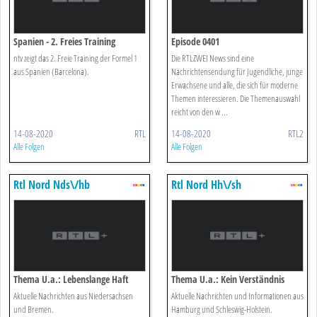
Spanien - 2. Freies Training
Episode 0401
ntv zeigt das 2. Freie Training der Formel 1
Die RTLZWEI News sind eine
aus Spanien (Barcelona).
Nachrichtensendung für Jugendliche, junge
Erwachsene und alle, die sich für moderne
Themen interessieren. Die Themenauswahl
reicht von den w ...
14-08-2020
RTL
14-08-2020
RTL2
Alle Folgen
Alle Folgen
Rtl Nord Nds\/hb
Rtl Nord Hh\/sh
Thema U.a.: Lebenslange Haft
Thema U.a.: Kein Verständnis
Aktuelle Nachrichten aus Niedersachsen
Aktuelle Nachrichten und Informationen aus
und Bremen.
Hamburg und Schleswig-Holstein.