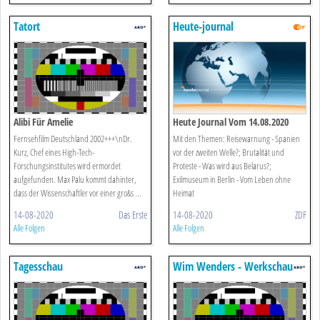
Tatort
Heute-journal
Alibi Für Amelie
Heute Journal Vom 14.08.2020
Fernsehfilm Deutschland 2002+++\nDr.
Mit den Themen: Reisewarnung - Spanien
Kurz, Chef eines High-Tech-
vor der zweiten Welle?; Brutalität und
Forschungsinstitutes wird ermordet
Proteste - Was wird aus Belarus?;
aufgefunden. Max Palu kommt dahinter,
Exilmuseum in Berlin - Vom Leben ohne
dass der Wissenschaftler vor einer gro&s ...
Heimat
14-08-2020
Das Erste
14-08-2020
ZDF
Alle Folgen
Alle Folgen
Tagesschau
Wim Wenders - Werkschau