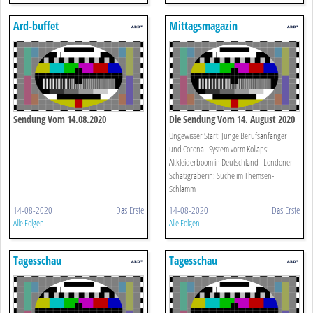
Ard-buffet
Mittagsmagazin
Sendung Vom 14.08.2020
Die Sendung Vom 14. August 2020
Ungewisser Start: Junge Berufsanfänger
und Corona - System vorm Kollaps:
Altkleiderboom in Deutschland - Londoner
Schatzgräberin: Suche im Themsen-
Schlamm
14-08-2020
Das Erste
14-08-2020
Das Erste
Alle Folgen
Alle Folgen
Tagesschau
Tagesschau