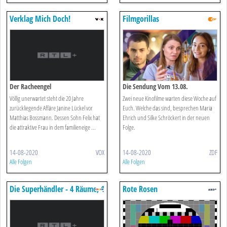
Verklag Mich Doch!
Filmgorillas
Der Racheengel
Die Sendung Vom 13.08.
Völlig unerwartet steht die 20 Jahre
Zwei neue Kinofilme warten diese Woche auf
zurückliegende Affäre Janine Lückel vor
Euch. Welche das sind, besprechen Maria
Matthias Bossmann. Dessen Sohn Felix hat
Ehrich und Silke Schröckert in der neuen
die attraktive Frau in dem familieneige ...
Folge.
14-08-2020
VOX
14-08-2020
ZDF
Alle Folgen
Alle Folgen
Die Superhändler - 4 Räume, 1
Rote Rosen
Deal