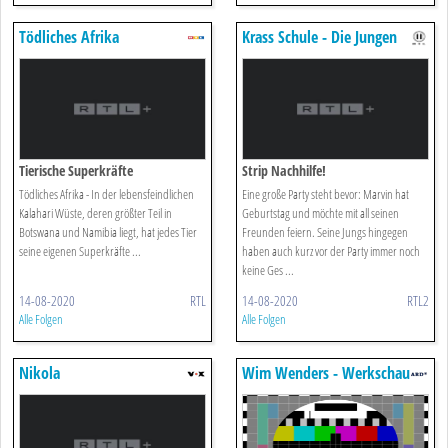
Tödliches Afrika
Krass Schule - Die Jungen
Lehrer
Tierische Superkräfte
Strip Nachhilfe!
Tödliches Afrika - In der lebensfeindlichen
Eine große Party steht bevor: Marvin hat
Kalahari Wüste, deren größter Teil in
Geburtstag und möchte mit all seinen
Botswana und Namibia liegt, hat jedes Tier
Freunden feiern. Seine Jungs hingegen
seine eigenen Superkräfte ...
haben auch kurz vor der Party immer noch
keine Ges ...
14-08-2020
RTL
14-08-2020
RTL2
Alle Folgen
Alle Folgen
Nikola
Wim Wenders - Werkschau