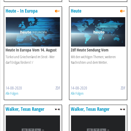
Heute - In Europa
Heute
Heute In Europa Vom 14. August
Zdf Heute Sendung Vom
2020
14.08.2020
Türkei und Griechenland im Streit - Wer
Mit den wichtigen Themen; weiteren
darf Erdgas fördern? /
Nachrichten und dem Wetter.
14-08-2020
ZDF
14-08-2020
ZDF
Alle Folgen
Alle Folgen
Walker, Texas Ranger
Walker, Texas Ranger