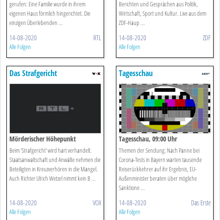
gerufen: Eine Familie wurde in ihrem
Berichten und Gesprächen aus Politik,
eigenen Haus förmlich hingerichtet. Die
Wirtschaft, Sport und Kultur. Live aus dem
einzigen Überlebenden ...
ZDF-Haup ...
14-08-2020
RTL
14-08-2020
ZDF
Alle Folgen
Alle Folgen
Das Strafgericht
Tagesschau
Mörderischer Höhepunkt
Tagesschau, 09:00 Uhr
Beim 'Strafgericht' wird hart verhandelt.
Themen der Sendung: Nach Panne bei
Staatsanwaltschaft und Anwälte nehmen die
Corona-Tests in Bayern warten tausende
Beteiligten in Kreuzverhören in die Mangel.
Reiserückkehrer auf ihr Ergebnis, EU-
Auch Richter Ulrich Wetzel nimmt kein B ...
Außenminister beraten über mögliche
Sanktione ...
14-08-2020
VOX
14-08-2020
Das Erste
Alle Folgen
Alle Folgen