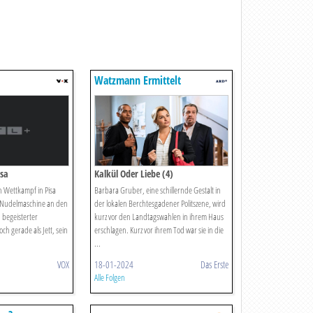
Watzmann Ermittelt
isa
Kalkül Oder Liebe (4)
 Wettkampf in Pisa
Barbara Gruber, eine schillernde Gestalt in
er-Nudelmaschine an den
der lokalen Berchtesgadener Politszene, wird
 begeisterter
kurz vor den Landtagswahlen in ihrem Haus
ch gerade als Jett, sein
erschlagen. Kurz vor ihrem Tod war sie in die
...
VOX
18-01-2024
Das Erste
Alle Folgen