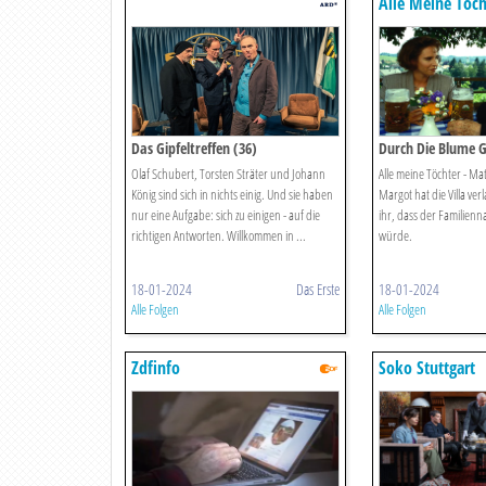
Alle Meine Töch
Das Gipfeltreffen (36)
Durch Die Blume 
Olaf Schubert, Torsten Sträter und Johann
Alle meine Töchter - Mat
König sind sich in nichts einig. Und sie haben
Margot hat die Villa ver
nur eine Aufgabe: sich zu einigen - auf die
ihr, dass der Familie
richtigen Antworten. Willkommen in ...
würde.
18-01-2024
Das Erste
18-01-2024
Alle Folgen
Alle Folgen
Zdfinfo
Soko Stuttgart