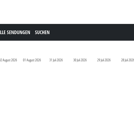
LLE SENDUNGEN
SUCHEN
02 August 2026
01 August 2026
31 Juli 2026
30 Juli 2026
29 Juli 2026
28 Juli 202