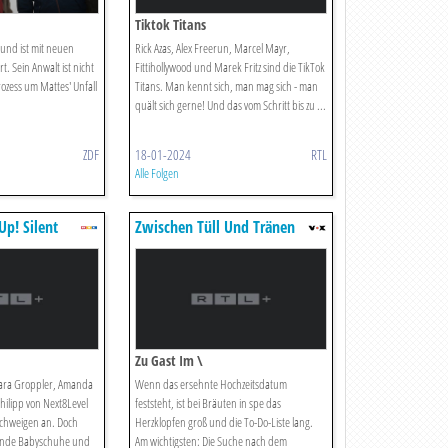
Tiktok Titans
und ist mit neuen
Rick Azas, Alex Freerun, Marcel Mayr,
. Sein Anwalt ist nicht
Fittihollywood und Marek Fritz sind die TikTok
ozess um Mattes' Unfall
Titans. Man kennt sich, man mag sich - man
quält sich gerne! Und das vom Schritt bis zu ...
ZDF
18-01-2024
RTL
Alle Folgen
Up! Silent
Zwischen Tüll Und Tränen
Zu Gast Im \
lara Groppler, Amanda
Wenn das ersehnte Hochzeitsdatum
hilipp von Next8Level
feststeht, ist bei Bräuten in spe das
chweigen an. Doch
Herzklopfen groß und die To-Do-Liste lang.
ende Babyschuhe und
Am wichtigsten: Die Suche nach dem