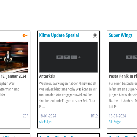
Klima Update Spezial
Super Wings
18. Januar 2024
Antarktis
Pasta Panik In P
tephan Weil,
Welche Auswirkungen hat der Klimawandel?
Für einen besonderen
Münstermann und
Wie viel Zeit bleibt uns noch? Was können wir
liefert Jett eine Sup
kler
tun, um der Krise entgegenzuwirken? Das
Jungen Mario, der ein
sind bedeutende Fragen unserer Zeit. Clara
Nachwuchskoch ist. Do
Pf ...
Jett-Pe ...
ZDF
18-01-2024
RTL2
18-01-2024
Alle Folgen
Alle Folgen