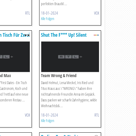
perfekten Brautkl ...
RTL
18-01-2024
VOX
Alle Folgen
in Tisch Für Zwei
Shut The F*** Up! Silent
Library
Und Max
Team Wrong & Friend
First Dates - Ein Tisch
David Helmut, Lena Meckel, Iris Ried und
h Gastronom, Koch und
Titus Kraus aus \"WRONG\" haben ihre
 Trettl auf eine neue
nichtsahnende Freundin Anna im Gepäck.
sonderen Restau ...
Dazu packen wir scharfe Zahnhygiene, wilde
Weihnachtsb& ...
VOX
18-01-2024
RTL
Alle Folgen