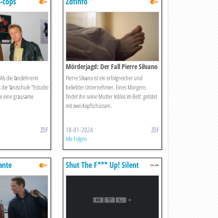
-cops
Zdfinfo
Mörderjagd: Der Fall Pierre Silvano
ls die Tanzlehrerin
Pierre Silvano ist ein erfolgreicher und
die Tanzschule "Estudio
beliebter Unternehmer. Eines Morgens
sie eine grausame
findet ihn seine Mutter leblos im Bett: getötet
mit zwei Kopfschüssen.
ZDF
18-01-2024
ZDF
Alle Folgen
ante
Shut The F*** Up! Silent
Library