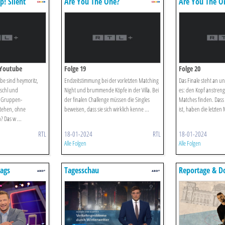
p! Silent
Are You The One?
Are You The O
 Youtube
Folge 19
Folge 20
e sind heymoritz,
Endzeitstimmung bei der vorletzten Matching
Das Finale steht an un
pschl und
Night und brummende Köpfe in der Villa. Bei
es: den Kopf anstreng
e Gruppen-
der finalen Challenge müssen die Singles
Matches finden. Dass 
tehen, ohne
beweisen, dass sie sich wirklich kenne ...
ist, haben die letzten 
 Das w ...
RTL
18-01-2024
RTL
18-01-2024
Alle Folgen
Alle Folgen
tags
Tagesschau
Reportage & D