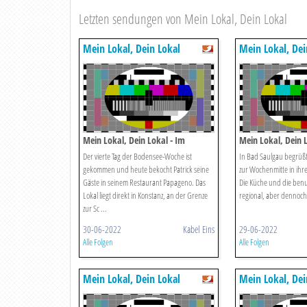
Letzten sendungen von Mein Lokal, Dein Lokal
Mein Lokal, Dein Lokal
Mein Lokal, Dei
Mein Lokal, Dein Lokal - Im
Mein Lokal, Dein L
"papageno" Gibt Es Französische
Feinbürgerliche K
Der vierte Tag der Bodensee-Woche ist
In Bad Saulgau begrüßt
Küche An Der Schweizer Grenze
Markt"
gekommen und heute bekocht Patrick seine
zur Wochenmitte in ih
Gäste in seinem Restaurant Papageno. Das
Die Küche und die benu
Lokal liegt direkt in Konstanz, an der Grenze
regional, aber dennoch 
zur Sc ...
30-06-2022
Kabel Eins
29-06-2022
Alle Folgen
Alle Folgen
Mein Lokal, Dein Lokal
Mein Lokal, Dei