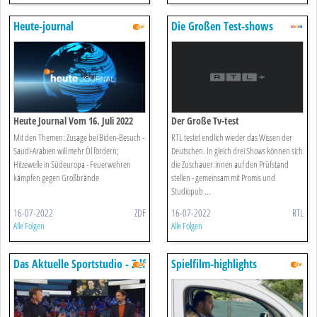
Heute-journal
Die Großen Test-shows
Heute Journal Vom 16. Juli 2022
Der Große Tv-test
Mit den Themen: Zusage bei Biden-Besuch -
RTL testet endlich wieder das Wissen der
Saudi-Arabien will mehr Öl fördern;
Deutschen. In gleich drei Shows können sich
Hitzewelle in Südeuropa - Feuerwehren
die Zuschauer:innen auf den Prüfstand
kämpfen gegen Großbrände
stellen - gemeinsam mit Promis und
Studiopub ...
16-07-2022
ZDF
16-07-2022
RTL
Alle Folgen
Alle Folgen
Das Aktuelle Sportstudio - Zdf
Spielfilm-highlights