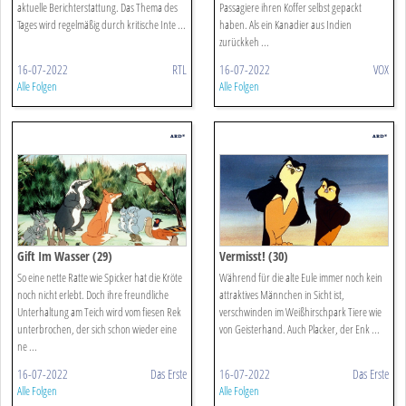
aktuelle Berichterstattung. Das Thema des
Passagiere ihren Koffer selbst gepackt
Tages wird regelmäßig durch kritische Inte ...
haben. Als ein Kanadier aus Indien
zurückkeh ...
16-07-2022
RTL
16-07-2022
VOX
Alle Folgen
Alle Folgen
Gift Im Wasser (29)
Vermisst! (30)
So eine nette Ratte wie Spicker hat die Kröte
Während für die alte Eule immer noch kein
noch nicht erlebt. Doch ihre freundliche
attraktives Männchen in Sicht ist,
Unterhaltung am Teich wird vom fiesen Rek
verschwinden im Weißhirschpark Tiere wie
unterbrochen, der sich schon wieder eine
von Geisterhand. Auch Placker, der Enk ...
ne ...
16-07-2022
Das Erste
16-07-2022
Das Erste
Alle Folgen
Alle Folgen