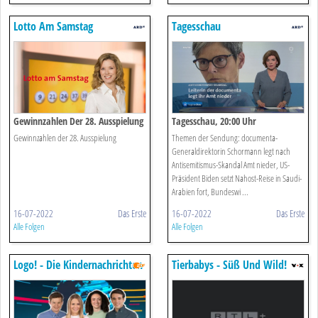
Lotto Am Samstag
Tagesschau
Gewinnzahlen Der 28. Ausspielung
Tagesschau, 20:00 Uhr
Gewinnzahlen der 28. Ausspielung
Themen der Sendung: documenta-
Generaldirektorin Schormann legt nach
Antisemitismus-Skandal Amt nieder, US-
Präsident Biden setzt Nahost-Reise in Saudi-
Arabien fort, Bundeswi ...
16-07-2022
Das Erste
16-07-2022
Das Erste
Alle Folgen
Alle Folgen
Logo! - Die Kindernachrichten
Tierbabys - Süß Und Wild!
Des Zdf