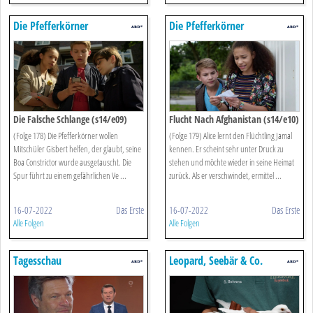
Die Pfefferkörner
Die Pfefferkörner
Die Falsche Schlange (s14/e09)
Flucht Nach Afghanistan (s14/e10)
(Folge 178) Die Pfefferkörner wollen
(Folge 179) Alice lernt den Flüchtling Jamal
Mitschüler Gisbert helfen, der glaubt, seine
kennen. Er scheint sehr unter Druck zu
Boa Constrictor wurde ausgetauscht. Die
stehen und möchte wieder in seine Heimat
Spur führt zu einem gefährlichen Ve ...
zurück. Als er verschwindet, ermittel ...
16-07-2022
Das Erste
16-07-2022
Das Erste
Alle Folgen
Alle Folgen
Tagesschau
Leopard, Seebär & Co.