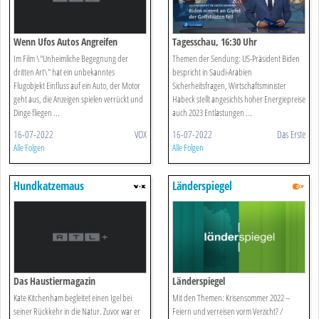
Wenn Ufos Autos Angreifen
Tagesschau, 16:30 Uhr
Im Film \"Unheimliche Begegnung der
Themen der Sendung: US-Präsident Biden
dritten Art\" hat ein unbekanntes
bespricht in Saudi-Arabien
Flugobjekt Einfluss auf ein Auto, der Motor
Sicherheitsfragen, Wirtschaftsminister
geht aus, die Anzeigen spielen verrückt und
Habeck stellt angesichts hoher Energiepreise
Dinge fliegen ...
auch 2023 Entlastungen ...
16-07-2022
VOX
16-07-2022
Das Erste
Alle Folgen
Alle Folgen
Hundkatzemaus
Länderspiegel
Das Haustiermagazin
Länderspiegel
Kate Kitchenham begleitet einen Igel bei
Mit den Themen: Krisensommer 2022 –
seiner Rückkehr in die Natur. Zuvor war er
Feiern und verreisen vorm Verzicht? /