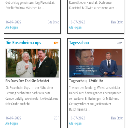
Geburtstag gemeinsam. Jörg Pilawa ist als
Kosmetik oder Haushalt. Doch unser
Pate für Walross-Mädchen Lo ...
Kunststoff-Müll wird zunehmend zum ...
16-07-2022
Das Erste
16-07-2022
Das Erste
Alle Folgen
Alle Folgen
Die Rosenheim-cops
Tagesschau
Bis Dass Der Tod Sie Scheidet
Tagesschau, 12:00 Uhr
Die Rosenheim-Cops - In der Nähe einer
Themen der Sendung: Wirtschaftsminister
Lichtung beobachten nachts ein paar
Habeck geht bei steigenden Energiepreisen
Camper zufällig, wie eine dunkle Gestalt eine
von weiteren Entlastungen für Mittel- und
tiefe Grube aushebt.
Geringverdiener aus, Justizminister
Buschmann k& ...
16-07-2022
ZDF
16-07-2022
Das Erste
Alle Folgen
Alle Folgen