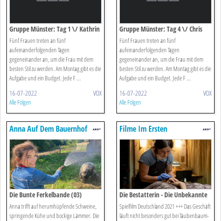
Gruppe Münster: Tag 1 \/ Kathrin
Gruppe Münster: Tag 4 \/ Chris
Fünf Frauen treten an fünf
Fünf Frauen treten an fünf
aufeinanderfolgenden Tagen
aufeinanderfolgenden Tagen
gegeneinander an, um die Frau mit dem
gegeneinander an, um die Frau mit dem
besten Stil zu werden. Am Montag gibt es die
besten Stil zu werden. Am Montag gibt es die
Aufgabe und ein Budget. Jede F ...
Aufgabe und ein Budget. Jede F ...
16-07-2022
VOX
16-07-2022
VOX
Alle Folgen
Alle Folgen
Anna Auf Dem Bauernhof
Filme Im Ersten
Die Bunte Ferkelbande (03)
Die Bestatterin - Die Unbekannte
Tote
Anna trifft auf herumhüpfende Schweine,
Spielfilm Deutschland 2021 +++ Das Geschäft
springende Kühe und bockige Lämmer. Die
läuft nicht besonders gut bei Taubenbaum-