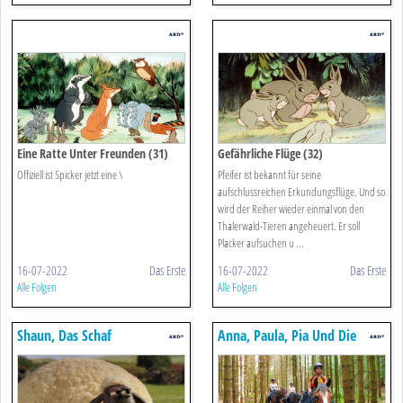
Eine Ratte Unter Freunden (31)
Gefährliche Flüge (32)
Offiziell ist Spicker jetzt eine \
Pfeifer ist bekannt für seine
aufschlussreichen Erkundungsflüge. Und so
wird der Reiher wieder einmal von den
Thalerwald-Tieren angeheuert. Er soll
Placker aufsuchen u ...
16-07-2022
Das Erste
16-07-2022
Das Erste
Alle Folgen
Alle Folgen
Shaun, Das Schaf
Anna, Paula, Pia Und Die
Tiere