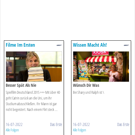
Filme Im Ersten
Wissen Macht Ah!
Besser Spät Als Nie
Wünsch Dir Was
Spielfilm Deutschland 2015 +++ Mit über 40
Bei Shary und Ralph ist \
geht Catrin zurück an die Uni, um ihr
Studium abzuschließen. Ihr Mann ist gar
nicht begeistert. Nach einem Flirt steck ...
16-07-2022
Das Erste
16-07-2022
Das Erste
Alle Folgen
Alle Folgen