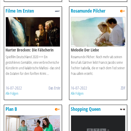
Filme Im Ersten
Rosamunde Pilcher
Harter Brocken: Die Fälscherin
Melodie Der Liebe
Spielfilm Deutschland 2020 +++ Ein
Rosamunde Pilcher: Noch mehr als seinen
gestohlenes Gemälde, eine verbrecherische
Beruf als Gärtner liebt Francis Jacobs seine
Künstlerin und kalabrische Mafiosi - das sind
Tochter Isabella, die er nach dem Tod seiner
die Zutaten für den fünften Krimi ...
Frau allein erzieht.
16-07-2022
Das Erste
16-07-2022
ZDF
Alle Folgen
Alle Folgen
Plan B
Shopping Queen