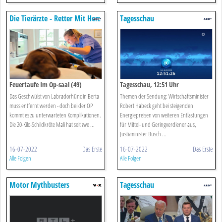
Die Tierärzte - Retter Mit Herz
Tagesschau
Feuertaufe Im Op-saal (49)
Tagesschau, 12:51 Uhr
Das Geschwülst von Labradorhündin Berta
Themen der Sendung: Wirtschaftsminister
muss entfernt werden - doch bei der OP
Robert Habeck geht bei steigenden
kommt es zu unterwarteten Komplikationen.
Energiepreisen von weiteren Entlastungen
Die 20-Kilo-Schildkröte Mali hat seit zwe ...
für Mittel- und Geringverdiener aus,
Justizminister Busch ...
16-07-2022
Das Erste
16-07-2022
Das Erste
Alle Folgen
Alle Folgen
Motor Mythbusters
Tagesschau